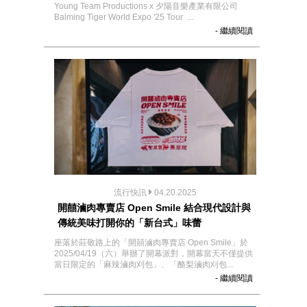
Young Team Productions x 夕陽音樂產業有限公司
Balming Tiger World Expo '25 Tour ...
- 繼續閱讀
流行快訊
04.20.2025
開囍滷肉專賣店 Open Smile 結合現代設計與
傳統美味打開你的「新台式」味蕾
座落於莊敬路上的「開囍滷肉專賣店 Open Smile」於
2025/04/19（六）舉辦了開幕派對，開幕當天不僅提供
當日限定的「麻辣滷肉刈包」、「酪梨滷肉刈包...
- 繼續閱讀