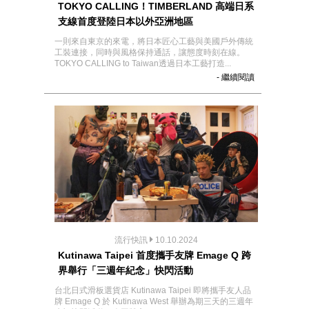
TOKYO CALLING！TIMBERLAND 高端日系
支線首度登陸日本以外亞洲地區
一則來自東京的來電，將日本匠心工藝與美國戶外傳統
工裝連接，同時與風格保持通話，讓態度時刻在線。
TOKYO CALLING to Taiwan透過日本工藝打造...
- 繼續閱讀
流行快訊
10.10.2024
Kutinawa Taipei 首度攜手友牌 Emage Q 跨
界舉行「三週年紀念」快閃活動
台北日式滑板選貨店 Kutinawa Taipei 即將攜手友人品
牌 Emage Q 於 Kutinawa West 舉辦為期三天的三週年