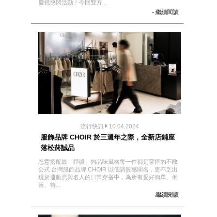
慶祝快閃活動！今回雙方...
- 繼續閱讀
流行快訊
10.04.2024
服飾品牌 CHOIR 於三週年之際，全新店鋪座
落松菸誠品
恣意搭配最「靜謐」的品味風格每一件都是穿搭的不敗
公式 台灣服飾品牌 CHOIR 以低調質感聞名，更不乏出
現於運動員與名人的日常穿搭中，為所有愛好簡單、俐
落、特...
- 繼續閱讀