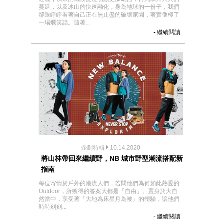
蔓延，以及冰山的快速融化，身為地球的一份子，我們
卻眼睜睜看著自己正在無止盡的破壞家園，著實像極了
一場爛笑話。隨著...
- 繼續閱讀
企劃特輯
10.14.2020
將山林帶回來繼續野，NB 城市野型潮流搭配新
指南
每位寄情於戶外的潮流人們，若問他們為何如此熱愛的
Outdoor，所獲得的答案大都是「自由」。置身於大自
然當中，享受著「大地為床星月為被」的體驗，讓他們
時時刻刻...
- 繼續閱讀