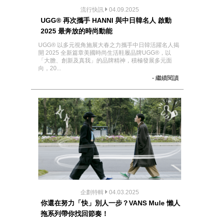
流行快訊
04.09.2025
UGG® 再次攜手 HANNI 與中日韓名人 啟動
2025 最奔放的時尚動能
UGG® 以多元視角施展大春之力攜手中日韓活躍名人揭
開 2025 全新篇章美國時尚生活鞋履品牌UGG®，以
「大膽、創新及真我」的品牌精神，積極發展多元面
向，20...
- 繼續閱讀
企劃特輯
04.03.2025
你還在努力「快」別人一步？VANS Mule 懶人
拖系列帶你找回節奏！