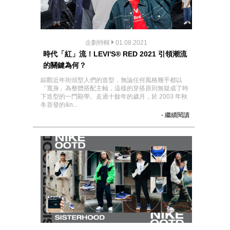
企劃特輯
01.08.2021
時代「紅」流！LEVI'S® RED 2021 引領潮流
的關鍵為何？
綜觀近年街頭型人們的造型，無論任何風格幾乎都以
「寬身」為整體搭配主軸，這樣的穿搭原則無疑成了時
下造型的一門顯學。走過十餘年的歲月，於 2003 年秋
冬首發的&n...
- 繼續閱讀