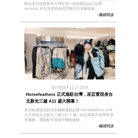
飾品系列迎接新年台灣首屈一指的飾品設計品牌
vacanza 本次再度跨海跨界攜手日本藝術家...
- 繼續閱讀
流行快訊
12.27.2024
Horsefeathers 正式進駐台灣，巫苡萱現身台
北新光三越 A11 盛大開幕！
來自歐洲捷克的知名極限運動品牌 Horsefeathers 今年
正式登陸台北新光三越 A11 5 樓！此次開幕不僅帶來滑
雪服飾、運動配件與城市機能服飾...
- 繼續閱讀