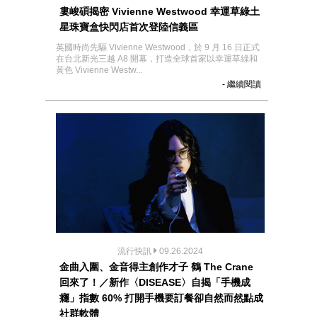
婁峻碩揭密 Vivienne Westwood 幸運草綠土
星珠寶盒快閃店首次登陸信義區
英國時尚先驅 Vivienne Westwood，於 9 月 16 日正式
在台北新光三越 A8 開幕，打造全球首家以幸運草綠和
黃色 Vivienne Westw...
- 繼續閱讀
流行快訊
09.26.2024
金曲入圍、金音得主創作才子 鶴 The Crane
回來了！／新作〈DISEASE〉自揭「手機成
癮」指數 60% 打開手機要訂餐卻自然而然點成
社群軟體