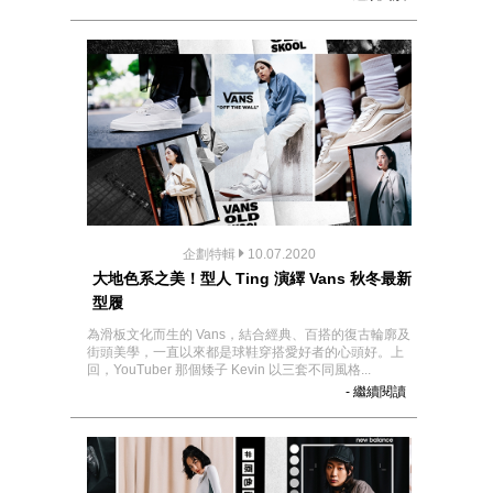
企劃特輯
10.07.2020
大地色系之美！型人 Ting 演繹 Vans 秋冬最新
型履
為滑板文化而生的 Vans，結合經典、百搭的復古輪廓及
街頭美學，一直以來都是球鞋穿搭愛好者的心頭好。上
回，YouTuber 那個矮子 Kevin 以三套不同風格...
- 繼續閱讀