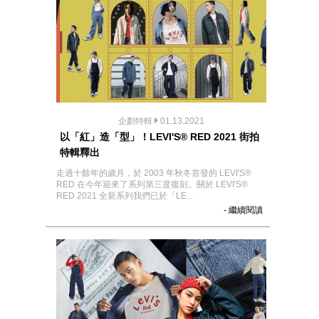
企劃特輯
01.13.2021
以「紅」造「型」！LEVI'S® RED 2021 街拍
特輯釋出
走過十餘年的歲月，於 2003 年秋冬首發的 LEVI'S®
RED 在今年迎來了系列第三度復刻。關於 LEVI'S®
RED 2021 全新系列我們已於「LE...
- 繼續閱讀