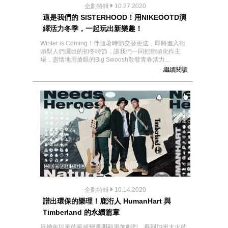
企劃特輯
10.27.2020
這是我們的 SISTERHOOD！用NIKEOOTD演
繹活力冬季，一起玩出新樂趣！
Winter is Coming！伴隨著時節交替更迭，即將進入街
頭型人們矚目的初冬時節，讓我們一同把街頭化作主
場，盡情地用搶眼的Big Swoosh散發青春活力...
- 繼續閱讀
企劃特輯
10.14.2020
譜出環保的樂理！鹿洐人 HumanHart 與
Timberland 的永續篇章
近幾年以來的氣候變遷明顯更加劇烈，再到加州大火的