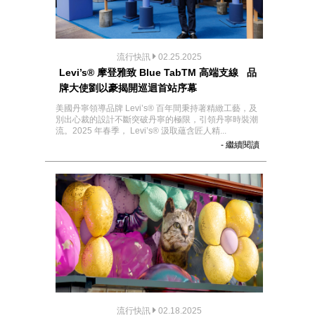
流行快訊
02.25.2025
Levi’s® 摩登雅致 Blue TabTM 高端支線 品
牌大使劉以豪揭開巡迴首站序幕
美國丹寧領導品牌 Levi’s® 百年間秉持著精緻工藝，及
別出心裁的設計不斷突破丹寧的極限，引領丹寧時裝潮
流。2025 年春季， Levi’s® 汲取蘊含匠人精...
- 繼續閱讀
流行快訊
02.18.2025