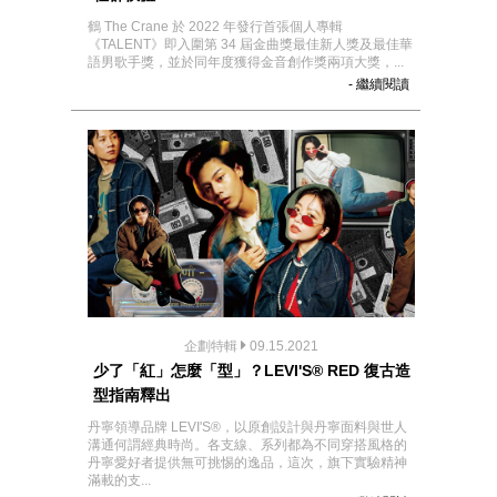
鶴 The Crane 於 2022 年發行首張個人專輯
《TALENT》即入圍第 34 屆金曲獎最佳新人獎及最佳華
語男歌手獎，並於同年度獲得金音創作獎兩項大獎，...
- 繼續閱讀
企劃特輯
09.15.2021
少了「紅」怎麼「型」？LEVI'S® RED 復古造
型指南釋出
丹寧領導品牌 LEVI'S®，以原創設計與丹寧面料與世人
溝通何謂經典時尚。各支線、系列都為不同穿搭風格的
丹寧愛好者提供無可挑惕的逸品，這次，旗下實驗精神
滿載的支...