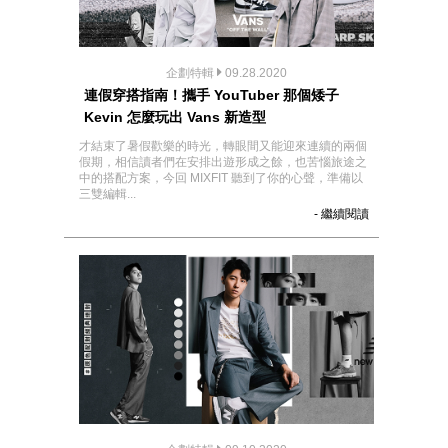
企劃特輯
09.28.2020
連假穿搭指南！攜手 YouTuber 那個矮子
Kevin 怎麼玩出 Vans 新造型
才結束了暑假歡樂的時光，轉眼間又能迎來連續的兩個
假期，相信讀者們在安排出遊形成之餘，也苦惱旅途之
中的搭配方案，今回 MIXFIT 聽到了你的心聲，準備以
三雙編輯...
- 繼續閱讀