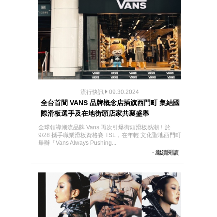
流行快訊
09.30.2024
全台首間 VANS 品牌概念店插旗西門町 集結國
際滑板選手及在地街頭店家共襄盛舉
全球領導潮流品牌 Vans 再次引爆街頭滑板熱潮！於
9/28 攜手職業滑板資格賽 TSL，在年輕 文化聖地西門町
舉辦「Vans Always Pushing...
- 繼續閱讀