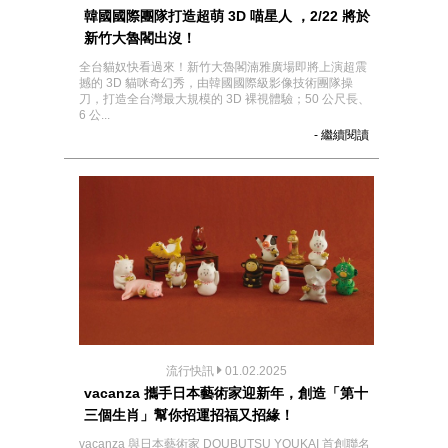
韓國國際團隊打造超萌 3D 喵星人 ，2/22 將於
新竹大魯閣出沒！
全台貓奴快看過來！新竹大魯閣湳雅廣場即將上演超震
撼的 3D 貓咪奇幻秀，由韓國國際級影像技術團隊操
刀，打造全台灣最大規模的 3D 裸視體驗；50 公尺長、
6 公...
- 繼續閱讀
流行快訊
01.02.2025
vacanza 攜手日本藝術家迎新年，創造「第十
三個生肖」幫你招運招福又招緣！
vacanza 與日本藝術家 DOUBUTSU YOUKAI 首創聯名