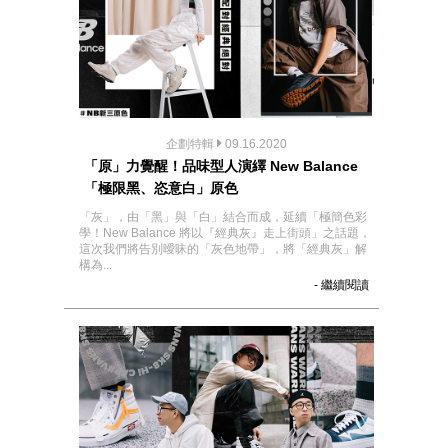
企劃特輯
09.16.2020
「原」力覺醒！品味型人演繹 New Balance
「極限黑、恣意白」原色
「灰」，由「黑」與「白」結合而成，延續「極簡色彩
學！New Balance 將以『經典灰』走上街頭」之話題，
這次我們將告別曖昧的「灰色地帶」，將「經典灰」解
構為...
- 繼續閱讀