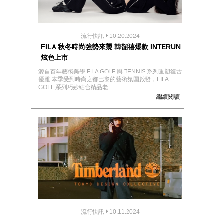
流行快訊
10.20.2024
FILA 秋冬時尚強勢來襲 韓韶禧爆款 INTERUN
炫色上市
源自百年藝術美學 FILA GOLF 與 TENNIS 系列重塑復古
優雅 本季受到時尚之都巴黎的藝術氛圍啟發，FILA
GOLF 系列巧妙結合精品老...
- 繼續閱讀
流行快訊
10.11.2024