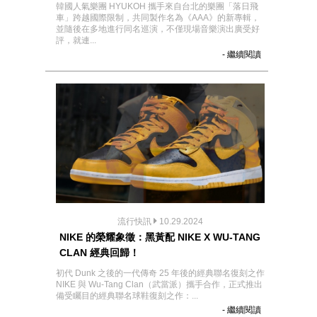
韓國人氣樂團 HYUKOH 攜手來自台北的樂團「落日飛
車」跨越國際限制，共同製作名為《AAA》的新專輯，
並隨後在多地進行同名巡演，不僅現場音樂演出廣受好
評，就連...
- 繼續閱讀
流行快訊
10.29.2024
NIKE 的榮耀象徵：黑黃配 NIKE X WU-TANG
CLAN 經典回歸！
初代 Dunk 之後的一代傳奇 25 年後的經典聯名復刻之作
NIKE 與 Wu-Tang Clan（武當派）攜手合作，正式推出
備受矚目的經典聯名球鞋復刻之作：...
- 繼續閱讀