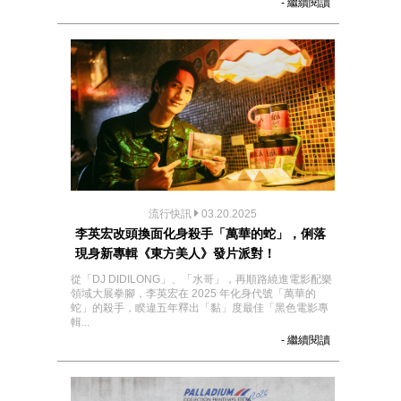
- 繼續閱讀
流行快訊
03.20.2025
李英宏改頭換面化身殺手「萬華的蛇」，俐落
現身新專輯《東方美人》發片派對！
從「DJ DIDILONG」、「水哥」，再順路繞進電影配樂
領域大展拳腳，李英宏在 2025 年化身代號「萬華的
蛇」的殺手，睽違五年釋出「黏」度最佳「黑色電影專
輯...
- 繼續閱讀