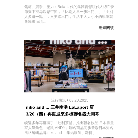
焦慮、競爭、壓力：Beta 世代的集體憂鬱現代人總在快
節奏中找尋喘息空間，「比別人早一步出門」、「比別
人多賺一點」，只要踏出門，生活中大大小小的競爭就
會蜂擁而現...
- 繼續閱讀
流行快訊
03.20.2025
niko and ... 三井南港 LaLaport 店
3/20（四）再度迎來多樣聯名盛大開幕
睽違多年再度攜手「辻利茶舗」推出聯名飲品 日本插畫
家人氣角色「老鼠 ANDY」聯名商品同步登場日本知名
風格編輯品牌 niko and ... 集結服飾、雜貨、...