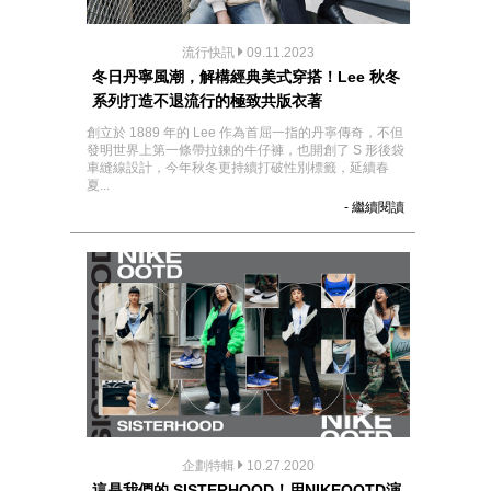
流行快訊
09.11.2023
冬日丹寧風潮，解構經典美式穿搭！Lee 秋冬
系列打造不退流行的極致共版衣著
創立於 1889 年的 Lee 作為首屈一指的丹寧傳奇，不但
發明世界上第一條帶拉鍊的牛仔褲，也開創了 S 形後袋
車縫線設計，今年秋冬更持續打破性別標籤，延續春
夏...
- 繼續閱讀
企劃特輯
10.27.2020
這是我們的 SISTERHOOD！用NIKEOOTD演