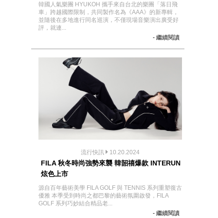
韓國人氣樂團 HYUKOH 攜手來自台北的樂團「落日飛
車」跨越國際限制，共同製作名為《AAA》的新專輯，
並隨後在多地進行同名巡演，不僅現場音樂演出廣受好
評，就連...
- 繼續閱讀
流行快訊
10.20.2024
FILA 秋冬時尚強勢來襲 韓韶禧爆款 INTERUN
炫色上市
源自百年藝術美學 FILA GOLF 與 TENNIS 系列重塑復古
優雅 本季受到時尚之都巴黎的藝術氛圍啟發，FILA
GOLF 系列巧妙結合精品老...
- 繼續閱讀