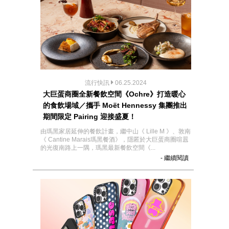
流行快訊
06.25.2024
大巨蛋商圈全新餐飲空間《Ochre》打造暖心
的食飲場域／攜手 Moët Hennessy 集團推出
期間限定 Pairing 迎接盛夏！
由瑪⿊家居延伸的餐飲計畫，繼中⼭《 Lille M 》、敦南
《 Cantine Marais瑪⿊餐酒》，隱匿於⼤巨蛋商圈喧囂
的光復南路上⼀隅，瑪⿊最新餐飲空間《...
- 繼續閱讀