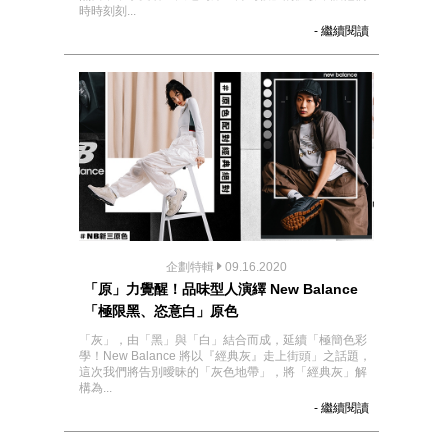
時時刻刻...
- 繼續閱讀
企劃特輯
09.16.2020
「原」力覺醒！品味型人演繹 New Balance
「極限黑、恣意白」原色
「灰」，由「黑」與「白」結合而成，延續「極簡色彩
學！New Balance 將以『經典灰』走上街頭」之話題，
這次我們將告別曖昧的「灰色地帶」，將「經典灰」解
構為...
- 繼續閱讀