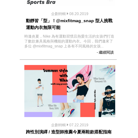
企劃特輯
08.20.2019
動靜皆「型」！@mixfitmag_snap 型人挑戰
運動內衣無限可能
時逢炎夏，Nike 為有運動習慣且熱愛生活的女孩們打造
了數款兼具風格與機能的運動內衣。今回，我們邀來了
多位 @mixfitmag_snap 上各有不同風格的女孩...
- 繼續閱讀
企劃特輯
07.22.2019
跨性別演繹 / 造型師推薦今夏兩鞋款搭配指南