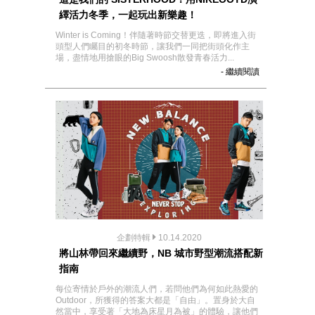
繹活力冬季，一起玩出新樂趣！
Winter is Coming！伴隨著時節交替更迭，即將進入街
頭型人們矚目的初冬時節，讓我們一同把街頭化作主
場，盡情地用搶眼的Big Swoosh散發青春活力...
- 繼續閱讀
企劃特輯
10.14.2020
將山林帶回來繼續野，NB 城市野型潮流搭配新
指南
每位寄情於戶外的潮流人們，若問他們為何如此熱愛的
Outdoor，所獲得的答案大都是「自由」。置身於大自
然當中，享受著「大地為床星月為被」的體驗，讓他們