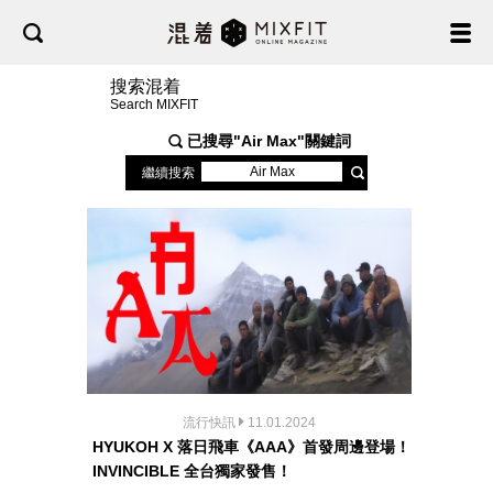
搜索混着
Search MIXFIT
已搜尋"
Air Max
"關鍵詞
繼續搜索
流行快訊
11.01.2024
HYUKOH X 落日飛車《AAA》首發周邊登場！
INVINCIBLE 全台獨家發售！