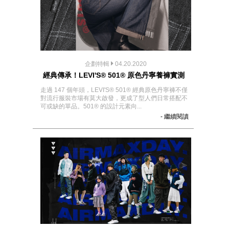
企劃特輯
04.20.2020
經典傳承！LEVI'S® 501® 原色丹寧養褲實測
走過 147 個年頭，LEVI'S® 501® 經典原色丹寧褲不僅
對流行服裝市場有莫大啟發，更成了型人們日常搭配不
可或缺的單品。501® 的設計元素向...
- 繼續閱讀