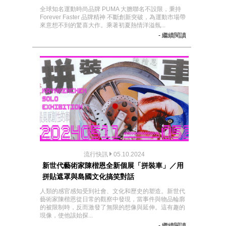
全球知名運動時尚品牌 PUMA 大膽聯名不設限，秉持
Forever Faster 品牌精神 不斷創新突破，為運動市場帶
來意想不到的驚喜大作。乘著初夏熱情洋溢氛...
- 繼續閱讀
流行快訊
05.10.2024
新世代藝術家陳楷恩全新個展「拼裝車」／用
拼貼遮罩與島國文化搞笑對話
人類的感官感知受到社會、文化和歷史的塑造。新世代
藝術家陳楷恩從日常的觀察中發現，當事件與物品輪廓
的被限制時，反而激發了無限的想像與延伸。這有趣的
現像，使他該始探...
- 繼續閱讀