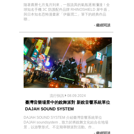
隨著農曆七月鬼月到來，一股詭異的氣氛逐漸瀰漫！全
球知名手機 3C 防護配件品牌 RHINOSHIELD 犀牛盾，
與日本知名恐怖漫畫家「伊藤潤二」筆下的經典作品
聯...
- 繼續閱讀
流行快訊
08.09.2024
臺灣音樂場景中的銳舞派對 新銳音響系統單位
DAJAH SOUND SYSTEM
DAJAH SOUND SYSTEM 介紹臺灣音響系統單位
DAJAH soundsystem，致力於將銳舞文化結合在地場
景，以游擊形式、不定期舉辦派對活動。作...
- 繼續閱讀