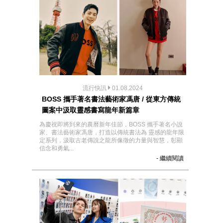
流行快訊
01.08.2024
BOSS 攜手著名書法藝術家馮唐 / 從東方傳統
圖案中汲取靈感書寫龍年新篇章
為慶祝即將到來的農曆新年佳節，BOSS 攜手著名小說
家、書法藝術家馮唐，打造以傳統書法為 靈感的龍年限
定系列，汲取古老傳說之龍所像徵的力量與智慧，彰顯
信念和勇氣...
- 繼續閱讀