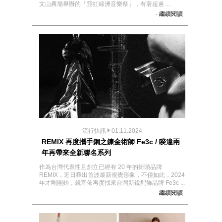
文山農場舉辦的「霓虹綠洲音樂祭」，有著超過 ...
- 繼續閱讀
流行快訊
01.11.2024
REMIX 再度攜手鋼之鍊金術師 Fe3c / 睽違兩
年再帶來全新聯名系列
作為台灣代表性且創立已經有 20 年的街頭品牌
REMIX，近日釋出首波最新視覺形象，不僅如此，2024
年才剛開始，就宣佈再度找來台灣新銳配飾品牌 Fe3c ...
- 繼續閱讀