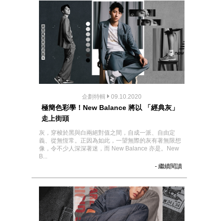
企劃特輯
09.10.2020
極簡色彩學！New Balance 將以 「經典灰」
走上街頭
灰，穿梭於黑與白兩絕對值之間，自成一派、自由定
義、從無恆常。正因為如此，一望無際的灰有著無限想
像，令不少人深深著迷，而 New Balance 亦是。New
B...
- 繼續閱讀