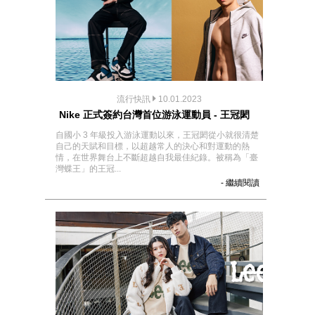
流行快訊
10.01.2023
Nike 正式簽約台灣首位游泳運動員 - 王冠閎
自國小 3 年級投入游泳運動以來，王冠閎從小就很清楚
自己的天賦和目標，以超越常人的決心和對運動的熱
情，在世界舞台上不斷超越自我最佳紀錄。被稱為「臺
灣蝶王」的王冠...
- 繼續閱讀