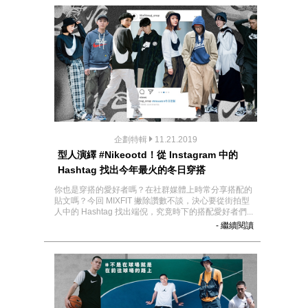
企劃特輯
11.21.2019
型人演繹 #Nikeootd！從 Instagram 中的
Hashtag 找出今年最火的冬日穿搭
你也是穿搭的愛好者嗎？在社群媒體上時常分享搭配的
貼文嗎？今回 MIXFIT 撇除讚數不談，決心要從街拍型
人中的 Hashtag 找出端倪，究竟時下的搭配愛好者們...
- 繼續閱讀