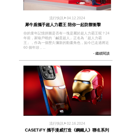
流行快訊
04.12.2024
犀牛盾攜手超人力霸王 陪你一起防禦衝擊
你的童年記憶拼圖是否有一塊是屬於超人力霸王呢？24
年前，家喻戶曉的「鹹蛋超人」正名為「超人力霸
王」，作為一個歷久彌新的動畫角色，如今已走過將近
60 個年頭，...
- 繼續閱讀
流行快訊
02.16.2024
CASETiFY 攜手漫威打造《鋼鐵人》聯名系列