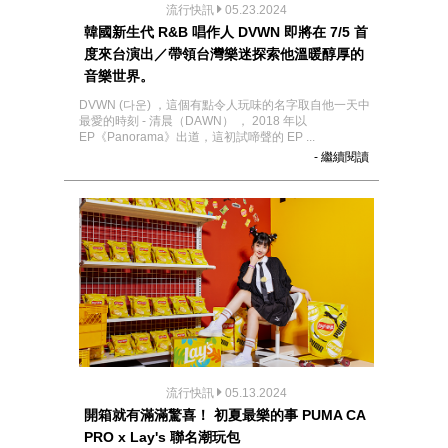
流行快訊
05.23.2024
韓國新生代 R&B 唱作人 DVWN 即將在 7/5 首
度來台演出／帶領台灣樂迷探索他溫暖醇厚的
音樂世界。
DVWN (다운) ，這個有點令人玩味的名字取自他一天中
最愛的時刻 - 清晨（DAWN） ， 2018 年以
EP《Panorama》出道，這初試啼聲的 EP ...
- 繼續閱讀
流行快訊
05.13.2024
開箱就有滿滿驚喜！ 初夏最樂的事 PUMA CA
PRO x Lay's 聯名潮玩包