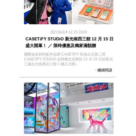
流行快訊
12.15.2023
CASETiFY STUDiO 新光南西三館 12 月 15 日
盛大開幕！ ／ 限時優惠及獨家滿額贈
國際知名時尚配件品牌 CASETiFY 宣佈台北第二間
CASETiFY STUDiO 品牌概念店將於 12 月 15 日於新光
三越台北南西店三館 1 樓正式開...
- 繼續閱讀