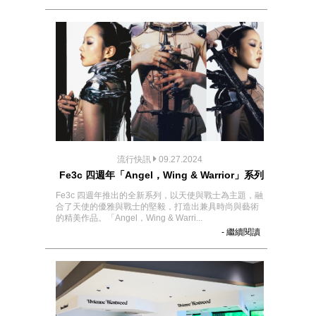
流行快訊
09.27.2024
Fe3c 四週年「Angel，Wing & Warrior」系列
Fe3c 四週年推出的全新系列，以天使與戰士為主題，融
合了天使的優雅與戰士的堅毅，打造出兼具時尚與藝術
的精美作品。「Angel，Wing & Warri...
- 繼續閱讀