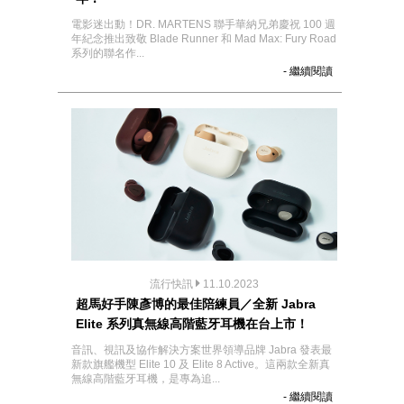
電影迷出動！DR. MARTENS 聯手華納兄弟慶祝 100 週
年紀念推出致敬 Blade Runner 和 Mad Max: Fury Road
系列的聯名作...
- 繼續閱讀
流行快訊
11.10.2023
超馬好手陳彥博的最佳陪練員／全新 Jabra
Elite 系列真無線高階藍牙耳機在台上市！
音訊、視訊及協作解決方案世界領導品牌 Jabra 發表最
新款旗艦機型 Elite 10 及 Elite 8 Active。這兩款全新真
無線高階藍牙耳機，是專為追...
- 繼續閱讀