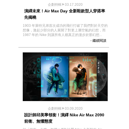
企劃特輯
03.17.2020
演繹未來！Air Max Day 全新鞋款型人穿搭率
先揭曉
1903 年萊特兄弟首次成功的飛行打破了我們對於天空的
想像，激起少部分的人展開了對更上層空氣的幻想，而
1987 年的 Nike 則讓所有人都真正的漫步於那幻想...
- 繼續閱讀
企劃特輯
03.09.2020
設計師邱美寧領銜！演繹 Nike Air Max 2090
前衛、無懼態度