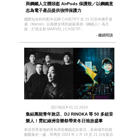
與鋼鐵人立體頭盔 AirPods 保護殼／以鋼鐵意
志為電子產品提供強悍保護力
國際知名時尚配件品牌 CASETiFY 於 15 日宣布攜手漫
威（Marvel）以風靡全球的超級英雄《鋼鐵人》為主
題，打造全新 MARVEL | CASETiF...
- 繼續閱讀
流行快訊
01.12.2024
集結萬能青年旅店、DJ RINOKA 等 50 多組音
樂人！霓虹綠洲音樂祭帶來冬日弛放盛事
來自世界各地的景色用音樂錨定於新北，多座城市的面
貌匯集於一處，即將於 2024 年 1 月 19 至 21 日在新店