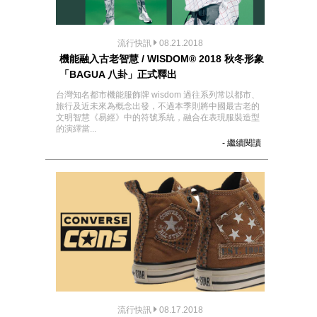
流行快訊
08.21.2018
機能融入古老智慧 / WISDOM® 2018 秋冬形象
「BAGUA 八卦」正式釋出
台灣知名都市機能服飾牌 wisdom 過往系列常以都市、
旅行及近未來為概念出發，不過本季則將中國最古老的
文明智慧《易經》中的符號系統，融合在表現服裝造型
的演繹當...
- 繼續閱讀
流行快訊
08.17.2018