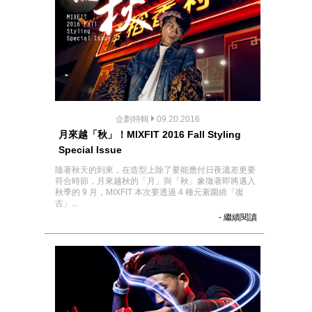
企劃特輯
09.20.2016
月來越「秋」！MIXFIT 2016 Fall Styling
Special Issue
隨著秋天的到來，在造型上除了要能應付日夜溫差更要
符合時節，月來越秋的「月」與「秋」象徵著即將邁入
秋季的 9 月，MIXFIT 本次要透過 4 種元素圍繞「復
古」...
- 繼續閱讀