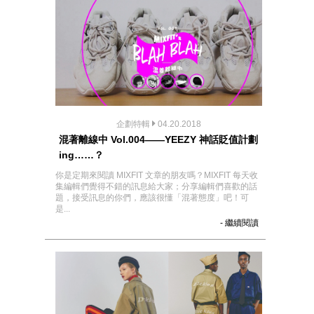
企劃特輯
04.20.2018
混著離線中 Vol.004——YEEZY 神話貶值計劃
ing……？
你是定期來閱讀 MIXFIT 文章的朋友嗎？MIXFIT 每天收
集編輯們覺得不錯的訊息給大家；分享編輯們喜歡的話
題，接受訊息的你們，應該很懂「混著態度」吧！可
是...
- 繼續閱讀