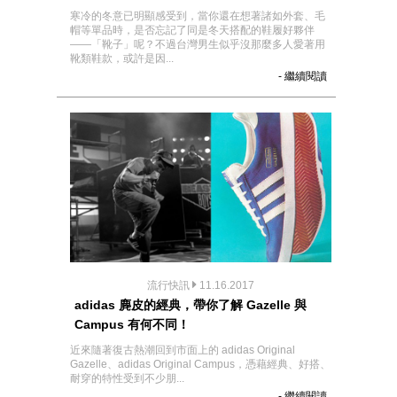
寒冷的冬意已明顯感受到，當你還在想著諸如外套、毛
帽等單品時，是否忘記了同是冬天搭配的鞋履好夥伴
——「靴子」呢？不過台灣男生似乎沒那麼多人愛著用
靴類鞋款，或許是因...
- 繼續閱讀
流行快訊
11.16.2017
adidas 麂皮的經典，帶你了解 Gazelle 與
Campus 有何不同！
近來隨著復古熱潮回到市面上的 adidas Original
Gazelle、adidas Original Campus，憑藉經典、好搭、
耐穿的特性受到不少朋...
- 繼續閱讀