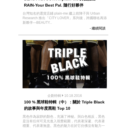
RAIN-Your Best Pal. 隨行好夥伴
台灣知名的選貨店鋪 plain-me 繼上前陣子與 Urban
Research 推出「CITY LOVER」系列後，跨國聯名再添
新夥伴—BEAUTY...
- 繼續閱讀
企劃特輯
10.18.2016
100 % 黑球鞋特輯（中）：關於 Triple Black
的故事與年度黑鞋 Top 10
黑色作為寂靜的顏色，充滿了神秘。與白色相反，黑色
是沒有任何可見光進入視覺範圍，代表著深邃、代表著
穩重、代表著無盡。黑色的魅力在於它仿佛沒有魅力一