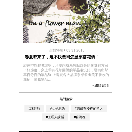
企劃特輯
03.31.2015
春夏都來了，還不快惡補怎麼穿搭花柄！
經造型觀察者證明，只要想成為焦點或是約會讓對方留
下好感度，穿上帶有花草圖騰的單品准沒錯，堪稱出擊
率百分百的單品!加上春夏各大品牌爭相祭出美不勝收的
花柄、圖騰單品...
- 繼續閱讀
熱門搜索
#球鞋熱
#女子惡語
#隱藏在IG裡的型人
#主理人說話
#台灣魂