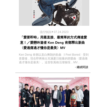
流行快訊
07.24.2023
「愛要即時」用最直接、最簡單的方式傳達愛
意！／愛戀吟遊者 Ken Deng 肯鄧釋出新曲
〈愛過痛過才懂你是最美〉MV
Ken Deng 肯鄧以直白爽朗的歌曲〈I Feel Bored〉受到
喜愛後，現在即將推出充滿夏日能量的戀愛曲〈愛過痛
過才懂你是最美〉。這首歌風格活潑愉悅，MV...
- 繼續閱讀