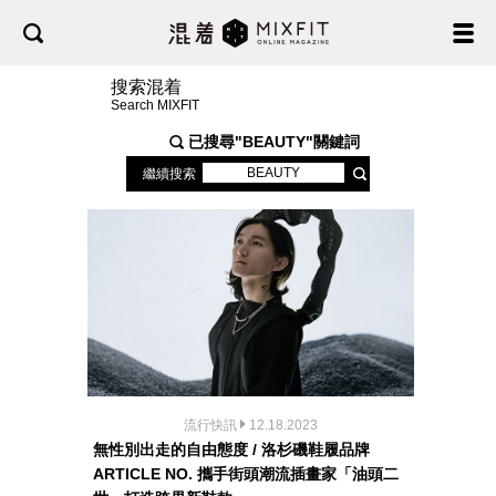
搜索混着
Search MIXFIT
已搜尋"
BEAUTY
"關鍵詞
繼續搜索
流行快訊
12.18.2023
無性別出走的自由態度 / 洛杉磯鞋履品牌
ARTICLE NO. 攜手街頭潮流插畫家「油頭二