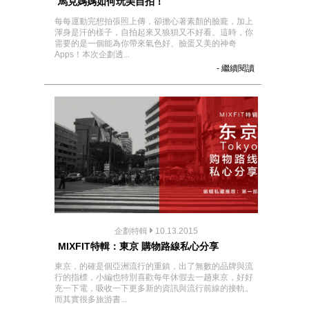
馬克媽媽如何玩美自拍！
每每運動完想拍張照上傳，卻擔心著素顏的臉龐，加上
渾身是汗的樣子，自拍起來又狼狽又不好看。這時，你
需要的是一個能為你帶來氣色好、臉蛋又美的神奇
Apps！本次企劃透...
- 繼續閱讀
企劃特輯
10.13.2015
MIXFIT特輯：東京 購物路線私心分享
東京，的確是個亞洲流行的重鎮，出了無數的品牌與流
行的指標，小編也特別喜歡每年休假去一趟東京，好好
充一下電，吸收一下更多新的資訊與流行前線的接軌。
而其實很多旅游書...