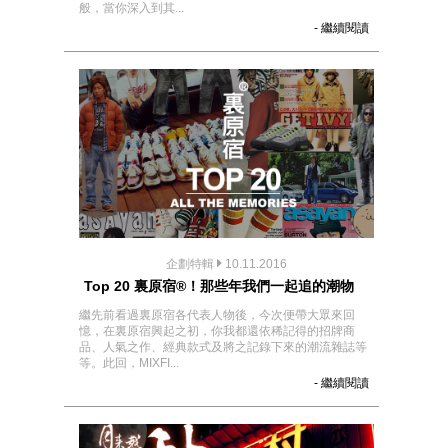
般，當你深入到其...
- 繼續閱讀
企劃特輯
10.11.2016
Top 20 裏原宿®！那些年我們一起追的潮物
繼先前看過裏原宿各代表人物後，今次便帶大眾來回
憶，在裏原宿興起之初，你我都還依稀記得的招牌商
品、人氣之作、經典款式及將之記錄下來的潮流雜誌等
等。此回，MIXFI...
- 繼續閱讀