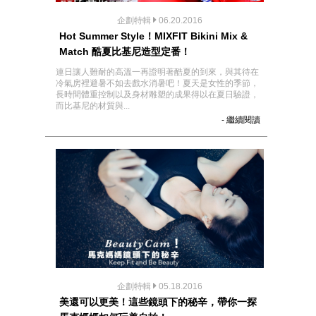
企劃特輯
06.20.2016
Hot Summer Style！MIXFIT Bikini Mix &
Match 酷夏比基尼造型定番！
連日讓人難耐的高溫一再證明著酷夏的到來，與其待在
冷氣房裡避暑不如去戲水消暑吧！夏天是女性的季節，
長時間體重控制以及身材雕塑的成果得以在夏日驗證，
而比基尼的材質與...
- 繼續閱讀
企劃特輯
05.18.2016
美還可以更美！這些鏡頭下的秘辛，帶你一探