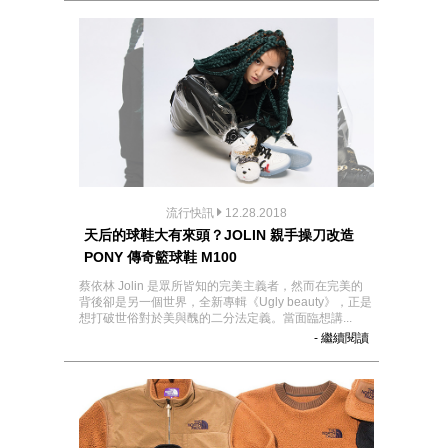
流行快訊
12.28.2018
天后的球鞋大有來頭？JOLIN 親手操刀改造
PONY 傳奇籃球鞋 M100
蔡依林 Jolin 是眾所皆知的完美主義者，然而在完美的
背後卻是另一個世界，全新專輯《Ugly beauty》，正是
想打破世俗對於美與醜的二分法定義。當面臨想講...
- 繼續閱讀