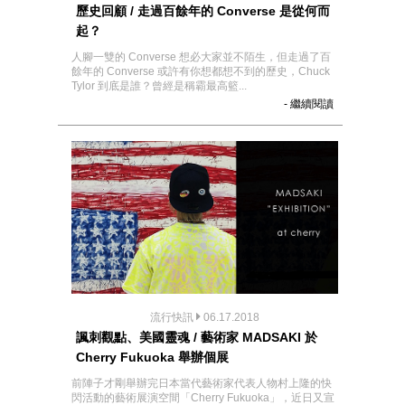
歷史回顧 / 走過百餘年的 Converse 是從何而
起？
人腳一雙的 Converse 想必大家並不陌生，但走過了百
餘年的 Converse 或許有你想都想不到的歷史，Chuck
Tylor 到底是誰？曾經是稱霸最高籃...
- 繼續閱讀
流行快訊
06.17.2018
諷刺觀點、美國靈魂 / 藝術家 MADSAKI 於
Cherry Fukuoka 舉辦個展
前陣子才剛舉辦完日本當代藝術家代表人物村上隆的快
閃活動的藝術展演空間「Cherry Fukuoka」，近日又宣