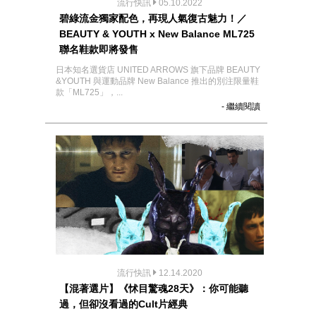
流行快訊
05.10.2022
碧綠流金獨家配色，再現人氣復古魅力！／
BEAUTY & YOUTH x New Balance ML725
聯名鞋款即將發售
日本知名選貨店 UNITED ARROWS 旗下品牌 BEAUTY
&YOUTH 與運動品牌 New Balance 推出的別注限量鞋
款「ML725」，...
- 繼續閱讀
流行快訊
12.14.2020
【混著選片】《怵目驚魂28天》：你可能聽
過，但卻沒看過的Cult片經典