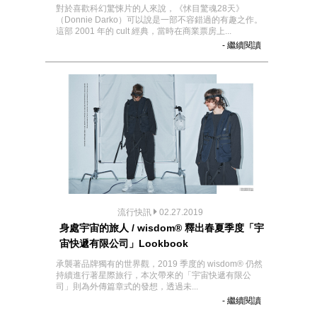
對於喜歡科幻驚悚片的人來說，《怵目驚魂28天》
（Donnie Darko）可以說是一部不容錯過的有趣之作。
這部 2001 年的 cult 經典，當時在商業票房上...
- 繼續閱讀
流行快訊
02.27.2019
身處宇宙的旅人 / wisdom® 釋出春夏季度「宇
宙快遞有限公司」Lookbook
承襲著品牌獨有的世界觀，2019 季度的 wisdom® 仍然
持續進行著星際旅行，本次帶來的「宇宙快遞有限公
司」則為外傳篇章式的發想，透過未...
- 繼續閱讀