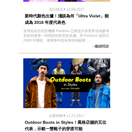
流行快訊
12.08.2017
新時代顏色出爐！淺談為何「Ultra Violet」能
成為 2018 年度代表色
全球知名的色彩機構 Pantone 已經是許多業界領域參考
色彩時會第一時間想到的色彩依據。而 Pantone 從西元
2000 年開始，便會每年從各個領域範疇，...
- 繼續閱讀
企劃特輯
11.21.2017
Outdoor Boots in Styles！風格店舖的五位
代表，示範一雙靴子的穿搭可能