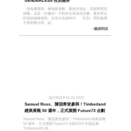
GENDERLESS 性別無界
「雄兔腳撲朔，雌兔眼迷離，兩兔傍地走，安能辨我是
雄雌」這是《木蘭詩》中對於女英雄花木蘭，兼具男女
特質的細膩側寫。在現今這個時代，「性別」間的輪廓
不再那麼分明，綜...
- 繼續閱讀
流行快訊
02.20.2023
Samuel Ross、陳冠希皆參與！Timberland
經典黃靴 50 週年，正式展開 Future73 企劃
Samuel Ross、陳冠希皆參與！Timberland 經典黃靴
50 週年，正式展開 Future73 企劃2023 年標誌著
Timberland® 經...