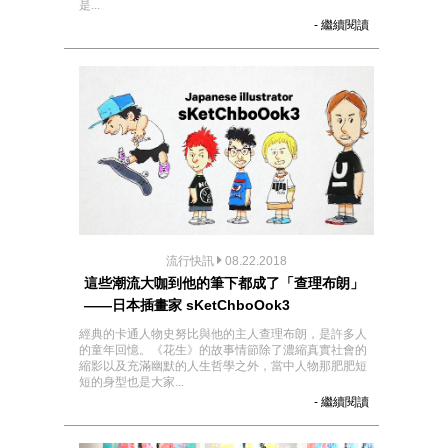
是...
- 繼續閱讀
流行快訊
08.22.2018
這些潮流大咖到他的筆下都成了「查理布朗」
——日本插畫家 sKetChboOok3
經典的卡通人物史努比與他的主人查理布朗，是許多人
的童年回憶。《花生》的故事情節除了濃縮真實社會的
縮影以及充滿幽默的人生哲學之外，當中人物那肥肥短
短的身型也是大家...
- 繼續閱讀