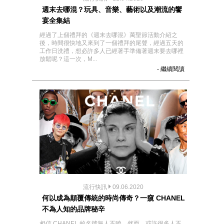
週末去哪混？玩具、音樂、藝術以及潮流的饗
宴全集結
經過了上個禮拜的《週末去哪混》萬聖節活動介紹之
後，時間很快地又來到了一個禮拜的尾聲，經過五天的
工作日洗禮，想必許多人已經著手準備著週末要去哪裡
放鬆呢？這一次，M...
- 繼續閱讀
流行快訊
09.06.2020
何以成為顛覆傳統的時尚傳奇？一窺 CHANEL
不為人知的品牌秘辛
相信 CHANEL 的名號無人不曉，然而，或許很多人不