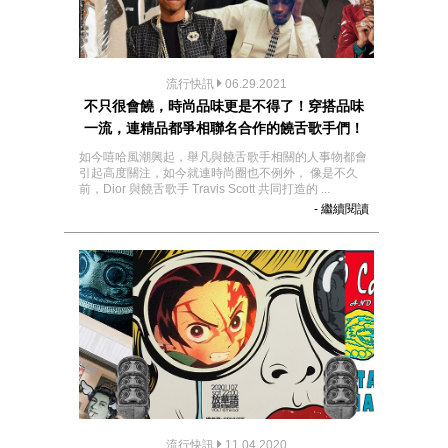
流行快訊
06.29.2021
不只很會饒，時尚品味更是不得了！穿搭品味
一流，連精品都爭相聯名合作的饒舌歌手們！
如今嘻哈風潮興起，舉凡與饒舌歌手相關的人事物都會
引起高度關注，如今就連時尚圈也不例外， 像是不久
前，Dior 與饒舌歌手 Travis Scott 共同打造的 ...
- 繼續閱讀
流行快訊
11.04.2020