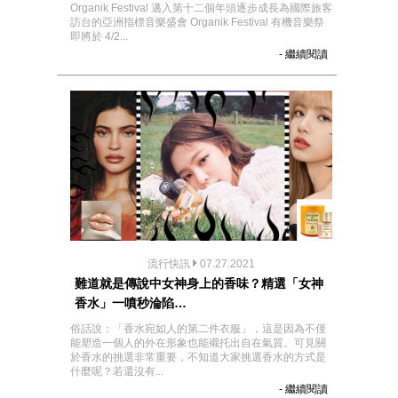
Organik Festival 邁入第十二個年頭逐步成長為國際旅客
訪台的亞洲指標音樂盛會 Organik Festival 有機音樂祭
即將於 4/2...
- 繼續閱讀
流行快訊
07.27.2021
難道就是傳說中女神身上的香味？精選「女神
香水」一噴秒淪陷…
俗話說：「香水宛如人的第二件衣服」，這是因為不僅
能塑造一個人的外在形象也能襯托出自在氣質。可見關
於香水的挑選非常重要，不知道大家挑選香水的方式是
什麼呢？若還沒有...
- 繼續閱讀