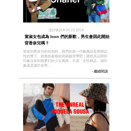
流行快訊
04.23.2018
當淑女包成為 Icon 們的新歡，男生會因此開始
背香奈兒嗎？
當提到香奈兒的包包時，我們的第一印象應該是那標誌
性的雙 C、經典的菱格紋與鎖鏈背帶吧！雖然其品牌的
印象沒有到很夢幻的少女風格，不過「女性精品」個印
象還是讓許多男...
- 繼續閱讀