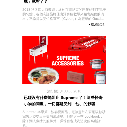
醜」就對了？
2018 秋冬四大時裝週，終於在甫結束的巴黎站劃下完美
的句點，各個高訂品牌使出渾身解數帶來精彩絕倫的演
出，不論是以賽伯格宣言（Cyborg）為靈感的 Gucci...
- 繼續閱讀
流行快訊
03.06.2018
已經沒有什麼能阻止 Supreme 了！這些怪奇
小物的問世，一切都是受到「他」的影響
Supreme 本季第一波春夏商品，毫無意外在官網以數秒
完售之姿交出完美的成績單。翻開這一季 Lookbook，
除了潮人瘋搶的服飾外，彈珠台也成為這次的高度話
題...