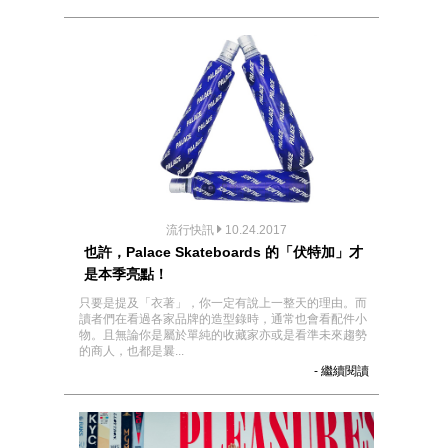
流行快訊
10.24.2017
也許，Palace Skateboards 的「伏特加」才
是本季亮點！
只要是提及「衣著」，你一定有說上一整天的理由。而
讀者們在看過各家品牌的造型錄時，通常也會看配件小
物。且無論你是屬於單純的收藏家亦或是看準未來趨勢
的商人，也都是曩...
- 繼續閱讀