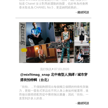
知道 Chanel 女士對馬術運動的熱愛，也好奇為何會將
香水取名為 CHANEL No.5，更是納悶經典的...
- 繼續閱讀
流行快訊
07.03.2020
@mixfitmag_snap 北中南型人演繹 / 城市穿
搭街拍特輯（台北）
「街拍」，不僅能夠體現出每個獨立個體的特殊性與魅
力，更能一窺各式單品在不同人身上會如何被運用，進
而做出吸睛搭配而從中獲得無比樂趣；因此「街拍」一
直受到許多人的喜...
- 繼續閱讀