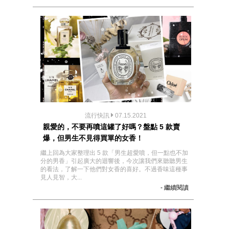
流行快訊
07.15.2021
親愛的，不要再噴這罐了好嗎？盤點 5 款賣
爆，但男生不見得買單的女香！
繼上回為大家整理出 5 款「男生超愛噴，但一點也不加
分的男香」引起廣大的迴響後，今次讓我們來聽聽男生
的看法，了解一下他們對女香的喜好。不過香味這種事
見人見智，大...
- 繼續閱讀