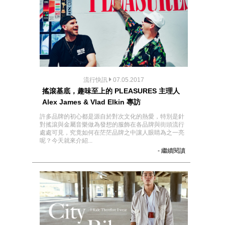
流行快訊
07.05.2017
搖滾基底，趣味至上的 PLEASURES 主理人
Alex James & Vlad Elkin 專訪
許多品牌的初心都是源自於對次文化的熱愛，特別是針
對搖滾與金屬音樂做為發想的服飾在各品牌與街頭流行
處處可見，究竟如何在茫茫品牌之中讓人眼睛為之一亮
呢？今天就來介紹...
- 繼續閱讀