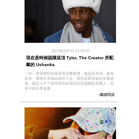
流行快訊
01.31.2018
現在是時候認識這頂 Tyler, The Creator 所配
戴的 Ushanka
一年一度指標性的葛萊美頒獎典禮，無論是表演、參加
名單、獲獎名單都話題性十足。既然是殿堂級的音樂盛
會，鐵定少不了那些與街頭潮流息息相關的音樂人，而
其中的出席嘉賓，...
- 繼續閱讀