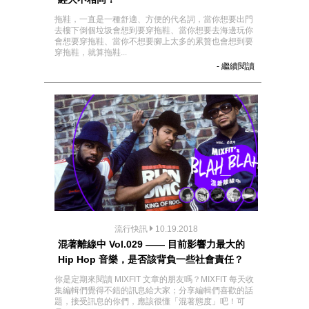
拖鞋，一直是一種舒適、方便的代名詞，當你想要出門
去樓下倒個垃圾會想到要穿拖鞋、當你想要去海邊玩你
會想要穿拖鞋、當你不想要腳上太多的累贅也會想到要
穿拖鞋，就算拖鞋...
- 繼續閱讀
流行快訊
10.19.2018
混著離線中 Vol.029 —— 目前影響力最大的
Hip Hop 音樂，是否該背負一些社會責任？
你是定期來閱讀 MIXFIT 文章的朋友嗎？MIXFIT 每天收
集編輯們覺得不錯的訊息給大家；分享編輯們喜歡的話
題，接受訊息的你們，應該很懂「混著態度」吧！可