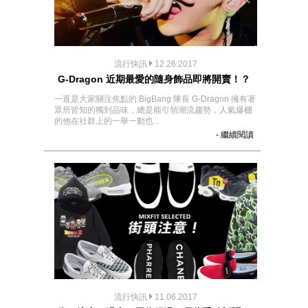
流行快訊
12.26.2017
G-Dragon 近期最愛的隨身飾品即將開賣！？
一直是大家關注焦點的 BigBang 隊長 G-Dragon 擁有著
眾所皆知的獨到品味，總是能引領潮流趨勢，人氣爆棚
的他在社群上的一舉一動也...
- 繼續閱讀
流行快訊
11.06.2017