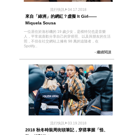
流行快訊
04.17.2018
來自「綠洲」的網紅？虛擬 It Girl——
Miquela Sousa
一位居住於洛杉磯的 19 歲少女，是模特兒也是音樂
人，平常就喜歡分享自己的穿搭照、以及與朋友的生活
照，不但在社交網站上擁有 98 萬的追隨者，在
Spotify...
- 繼續閱讀
流行快訊
03.19.2018
2018 秋冬時裝周街頭筆記，穿搭掌握「怪、