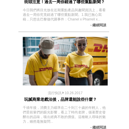
街頭注意！過去一周你錯過了哪些重點新聞？
今日我們將目光放在近期重點產品與趣聞資訊上，看看
過去一周你究竟錯過了哪些重點新聞。1.我已無心寫
稿，只想去巴黎做代購事件：Chanel x Pharrell x...
- 繼續閱讀
流行快訊
10.26.2017
玩膩商業老戲法後，品牌還能說些什麼？
千禧年後，消費主力瞄準在二十到三十歲的年輕人，他
們受前輩們的眼光影響，看上了時尚老牌，循著歷史發
酵出的品味，嗅出經典不敗的價值。這種耐人尋味的魅
力，雖然毫無疑問...
- 繼續閱讀