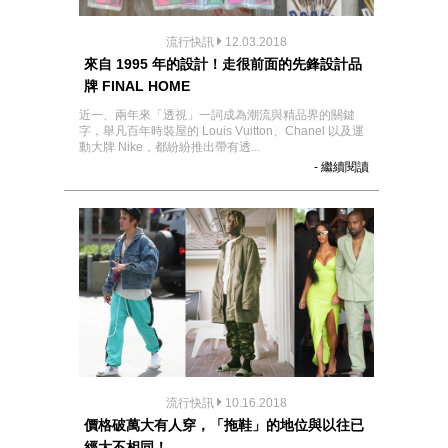
流行快訊
12.03.2018
來自 1995 年的設計！走很前面的先鋒設計品
牌 FINAL HOME
近一、兩年來「透視」一詞成為潮流與精品界的關鍵
字，舉凡百年時裝屋的 Louis Vuitton、Chanel 以及運
動大牌 Nike，都紛紛推出帶有透...
- 繼續閱讀
流行快訊
10.16.2018
價格破萬大有人穿，「拖鞋」的地位與以往已
經大不相同！