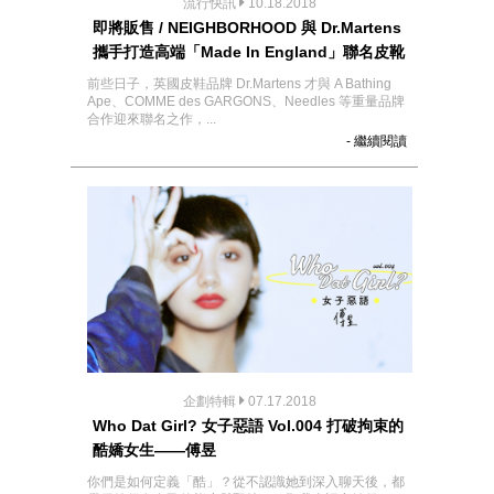
流行快訊
10.18.2018
即將販售 / NEIGHBORHOOD 與 Dr.Martens
攜手打造高端「Made In England」聯名皮靴
前些日子，英國皮鞋品牌 Dr.Martens 才與 A Bathing
Ape、COMME des GARGONS、Needles 等重量品牌
合作迎來聯名之作，...
- 繼續閱讀
企劃特輯
07.17.2018
Who Dat Girl? 女子惡語 Vol.004 打破拘束的
酷嬌女生——傅昱
你們是如何定義「酷」？從不認識她到深入聊天後，都