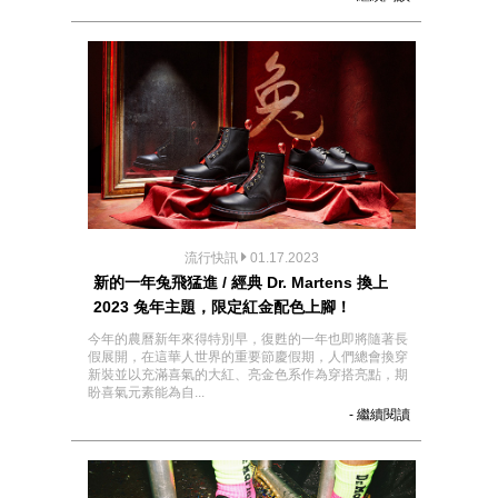
流行快訊
01.17.2023
新的一年兔飛猛進 / 經典 Dr. Martens 換上
2023 兔年主題，限定紅金配色上腳！
今年的農曆新年來得特別早，復甦的一年也即將隨著長
假展開，在這華人世界的重要節慶假期，人們總會換穿
新裝並以充滿喜氣的大紅、亮金色系作為穿搭亮點，期
盼喜氣元素能為自...
- 繼續閱讀