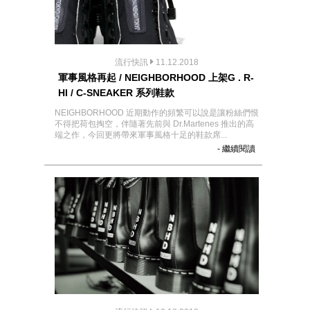
流行快訊
11.12.2018
軍事風格再起 / NEIGHBORHOOD 上架G . R-
HI / C-SNEAKER 系列鞋款
NEIGHBORHOOD 近期動作的頻繁可以說是讓粉絲們恨
不得把荷包掏空，伴隨著先前與 Dr.Martenes 推出的高
端之作，今回更將帶來軍事風格十足的鞋款席...
- 繼續閱讀