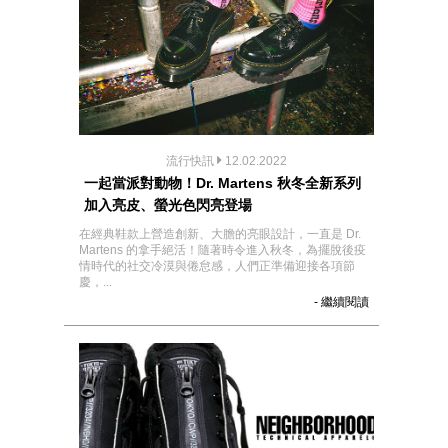
流行快訊
12.02.2022
一起當派對動物！Dr. Martens 秋冬全新系列
加入亮皮、螢光色閃亮登場
在經典鞋款上營造創新、大膽的亮眼設計，一直是 Dr.
Martens 的拿手絕活！隨著時令進入秋冬，為擺脫後疫
情時代的社交冷漠與倦怠感，人們正準備迎接各項節
慶，...
- 繼續閱讀