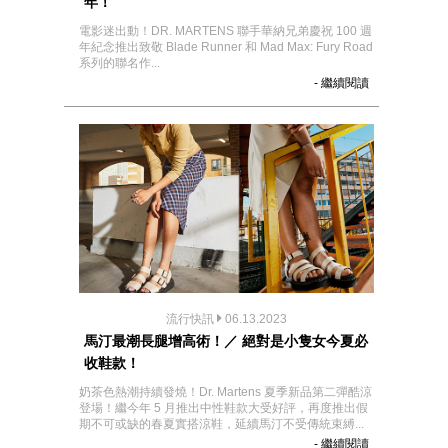
年！
電影迷出動！DR. MARTENS 聯手華納兄弟慶祝 100 週
年紀念推出致敬 Blade Runner 和 Mad Max: Fury Road
系列的聯名作...
- 繼續閱讀
流行快訊
06.13.2023
馬汀最潮長腿增高術！／ 絕對是小隻女今夏必
收鞋款！
奶茶色熱潮持續發燒！Dr. Martens 夏季新品第二彈酷涼
登場！繼今年 5 月推出中性鞋款大受好評，再度推出假
期不可或缺的春夏實搭涼鞋，延續馬汀不受傳統束縛...
- 繼續閱讀