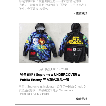
覺得她很有自己的態度與堅持——那我會認定她很
「酷」。就像今天要介紹的這位「惡女」，不僅外表有
個性，也不是嘴上說說...
- 繼續閱讀
流行快訊
03.14.2018
發售在即 / Supreme x UNDERCOVER x
Public Enemy 三方聯名單品一覽
早前，Supreme 在 Instagram 公佈了一段由 Chuck D
所講述的影片，間接確認了此次 Supreme x
UNDERCOVER x PUBL...
- 繼續閱讀