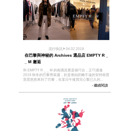
流行快訊
04.02.2019
在巴黎與神秘的 Archives 選品店 EMPTY R _
_ M 邂逅
和 EMPTY R _ _ M 的相遇其實是個巧合，正巧適逢
2019 秋冬的巴黎男裝週，於是便由距離不遠的安特衛普
晃晃悠悠來到了巴黎，在某日午後買完心繫已久的...
- 繼續閱讀