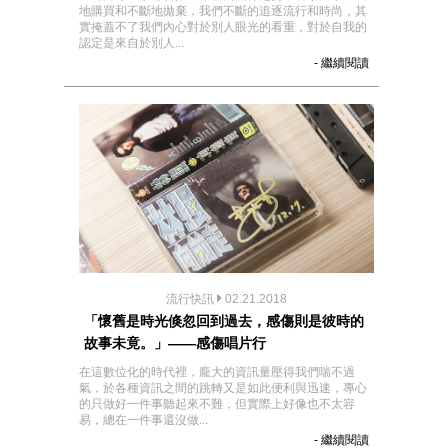
地購買和不斷地拋棄，我們不斷的追逐流行和時尚，其
實掩蓋不了我們內心對於別人眼光的看重，對於自我的
認定是來自於別人...
- 繼續閱讀
流行快訊
02.21.2018
「懷舊是時光倏忽回到過去，感傷則是彼時的
故事未竟。」——感傷唱片行
在這數位化的時代裡，龐大的資訊量壓得我們喘不過
氣，於各種資訊之間的跳轉又是如此便利與迅速，專心
的只做好一件事聽起來不難，但實際上好像也不太容
易，總在一件事還沒做...
- 繼續閱讀