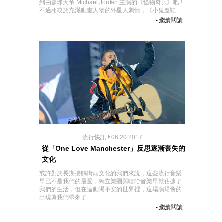
到由籃球大帝 Michael Jordan 主演的《怪物奇兵》吧！
不過相較於充滿動畫人物的外星人劇情，《小鬼魔鞋...
- 繼續閱讀
流行快訊
06.20.2017
從「One Love Manchester」反思逐漸喪失的
文化
或許對於長期接觸街頭文化的我們來說，這些流行音樂
早已不是我們的最愛，獨立樂團與嘻哈音樂早就佔據了
我們的生活，但在這動盪不安的世界裡，這場演場會的
出現為我們帶來了...
- 繼續閱讀