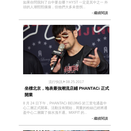
如果你問我到了台中要去哪？HYST 一定是其中之一 外
頭的人潮熙熙攘攘，但他們大多未曾拐...
- 繼續閱讀
流行快訊
08.25.2017
坐標北京，地表最強潮流店鋪 PHANTACi 正式
開業
8 月 24 日下午，PHANTACi BEIJING 於三里屯通盈中
心二層正式開幕。活動沒有開始，周董的粉絲已經將通
盈中心二層圍了個水洩不通。MIXFIT 的...
- 繼續閱讀