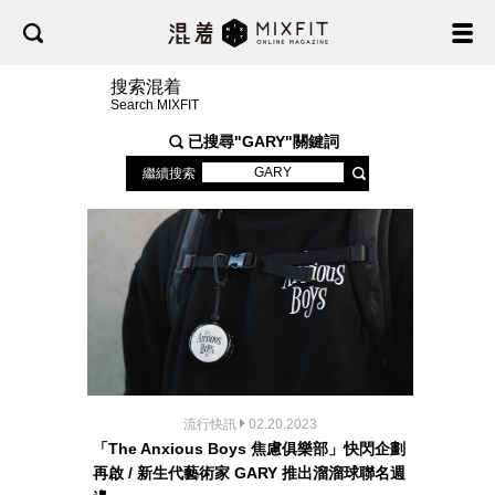
搜索混着
Search MIXFIT
已搜尋"
GARY
"關鍵詞
繼續搜索
流行快訊
02.20.2023
「The Anxious Boys 焦慮俱樂部」快閃企劃
再啟 / 新生代藝術家 GARY 推出溜溜球聯名週