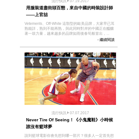
流行快訊
07.19.2017
用服裝道盡街頭百態，來自中國的時裝設計師
——上官喆
Vetements、Off-White 這類型的歐美品牌，大家早已耳
熟能詳，熟到不能再熟，與此同時對岸的中國正在醞釀
著一鼓力量，越來越多的品牌如雨後春筍般冒出，...
- 繼續閱讀
流行快訊
07.07.2017
Never Tire Of Seeing！《小鬼魔鞋》小時候
誰沒有籃球夢
說到籃球電影你會先想到哪一部片？很多人一定首先想