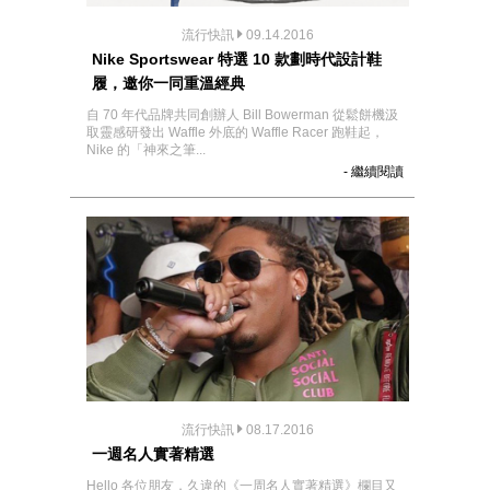
流行快訊
09.14.2016
Nike Sportswear 特選 10 款劃時代設計鞋
履，邀你一同重溫經典
自 70 年代品牌共同創辦人 Bill Bowerman 從鬆餅機汲
取靈感研發出 Waffle 外底的 Waffle Racer 跑鞋起，
Nike 的「神來之筆...
- 繼續閱讀
流行快訊
08.17.2016
一週名人實著精選
Hello 各位朋友，久違的《一周名人實著精選》欄目又