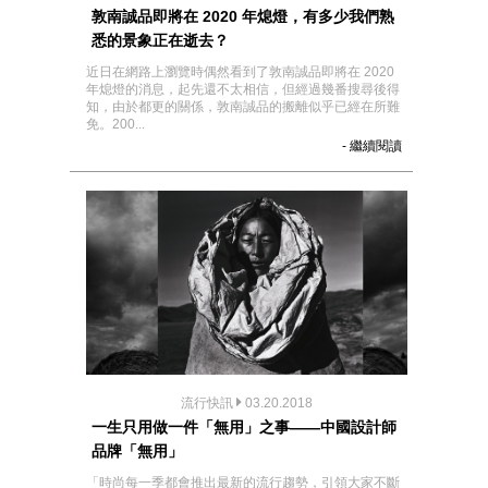
敦南誠品即將在 2020 年熄燈，有多少我們熟
悉的景象正在逝去？
近日在網路上瀏覽時偶然看到了敦南誠品即將在 2020
年熄燈的消息，起先還不太相信，但經過幾番搜尋後得
知，由於都更的關係，敦南誠品的搬離似乎已經在所難
免。200...
- 繼續閱讀
流行快訊
03.20.2018
一生只用做一件「無用」之事——中國設計師
品牌「無用」
「時尚每一季都會推出最新的流行趨勢，引領大家不斷