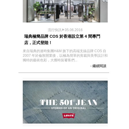
流行快訊
05.06.2016
瑞典極簡品牌 COS 於香港設立第 4 間專門
店，正式登陸！
來自瑞典的速時集團H&M 旗下的高端支線品牌 COS 自
2007 年於倫敦開業後，以極為簡單的剪裁與美學設計和
獨特的藝術色彩，大獲時裝饕客們...
- 繼續閱讀