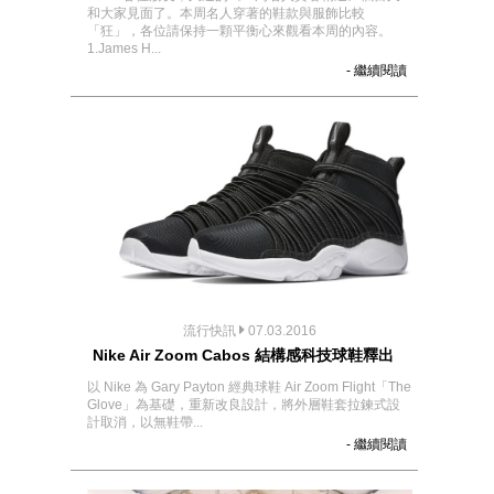
和大家見面了。本周名人穿著的鞋款與服飾比較
「狂」，各位請保持一顆平衡心來觀看本周的內容。
1.James H...
- 繼續閱讀
流行快訊
07.03.2016
Nike Air Zoom Cabos 結構感科技球鞋釋出
以 Nike 為 Gary Payton 經典球鞋 Air Zoom Flight「The
Glove」為基礎，重新改良設計，將外層鞋套拉鍊式設
計取消，以無鞋帶...
- 繼續閱讀