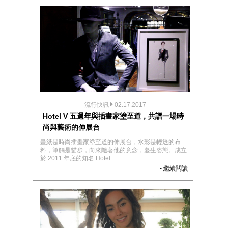
流行快訊
02.17.2017
Hotel V 五週年與插畫家塗至道，共譜一場時
尚與藝術的伸展台
畫紙是時尚插畫家塗至道的伸展台，水彩是輕透的布
料，筆觸是貓步，向來隨著他的意念，蔓生姿態。成立
於 2011 年底的知名 Hotel...
- 繼續閱讀