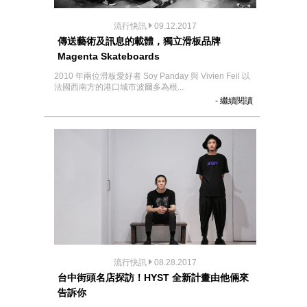
流行快訊
09.12.2017
傳送藝術及訊息的載體，獨立滑板品牌
Magenta Skateboards
2010 年兩位滑板愛好者 Soy Panday 與 Vivien Feil 以
法國西南方的港口城市波爾多為根...
- 繼續閱讀
流行快訊
08.28.2017
台中街頭名店探訪！HYST 全新計畫由他倆來
告訴你