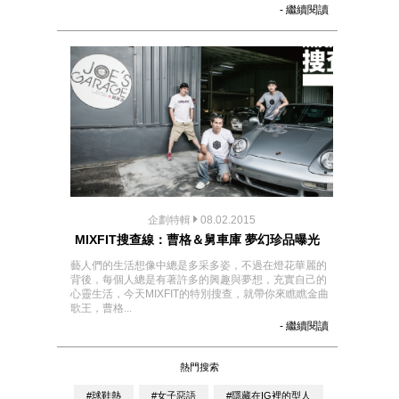
- 繼續閱讀
企劃特輯
08.02.2015
MIXFIT搜查線：曹格＆舅車庫 夢幻珍品曝光
藝人們的生活想像中總是多采多姿，不過在燈花華麗的
背後，每個人總是有著許多的興趣與夢想，充實自己的
心靈生活，今天MIXFIT的特別搜查，就帶你來瞧瞧金曲
歌王，曹格...
- 繼續閱讀
熱門搜索
#球鞋熱
#女子惡語
#隱藏在IG裡的型人