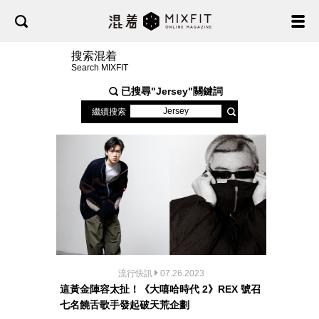
搜索混着
Search MIXFIT
已搜尋"
Jersey
"關鍵詞
繼續搜索
流行快訊
07.26.2023
這黃金陣容太扯！《大嘻哈時代 2》REX 號召
七名饒舌歌手發起破天荒企劃