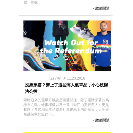
體、挖掘...
- 繼續閱讀
流行快訊
11.23.2018
投票穿搭？穿上了這些高人氣單品，小心沒辦
法公投
即將迎來的選舉可以說是備受關注，除了選情膠著的高
雄市之戰，蜂蜜檸檬以及一首《愛江山更愛美人》更是
超越了各式潮流單品成為社群網站上的新寵兒，人生短
短幾個秋的旋律不...
- 繼續閱讀