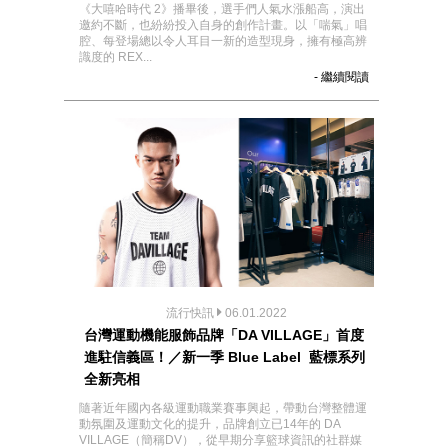
《大嘻哈時代 2》播畢後，選手們人氣水漲船高，演出
邀約不斷，也紛紛投入自身的創作計畫。以「喘氣」唱
腔、每登場總以令人耳目一新的造型現身，擁有極高辨
識度的 REX...
- 繼續閱讀
流行快訊
06.01.2022
台灣運動機能服飾品牌「DA VILLAGE」首度
進駐信義區！／新一季 Blue Label 藍標系列
全新亮相
隨著近年國內各級運動職業賽事興起，帶動台灣整體運
動氛圍及運動文化的提升，品牌創立已14年的 DA
VILLAGE（簡稱DV），從早期分享籃球資訊的社群媒