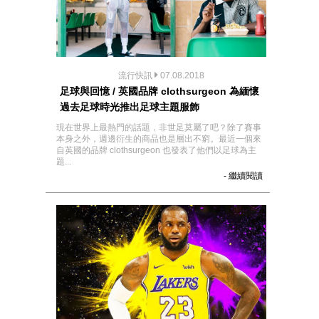
流行快訊
07.08.2018
足球與回憶 / 英國品牌 clothsurgeon 為緬懷
過去足球時光推出足球主題服飾
現在世界上最熱門的話題，非世足莫屬了吧？除了賽事
本身之外，週邊衍生的商品也是層出不窮。最近一個來
自英國的品牌 clothsurgeon 也發表了他們以足球為主
題...
- 繼續閱讀