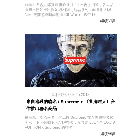
藉著世界盃足球賽即將於 6 月 14 日再度到來，各大品
牌無不開始推出與足球相關之商品系列，而運動大牌
Nike 先前也與時尚街牌 Off-White、現任 D...
- 繼續閱讀
流行快訊
03.15.2018
來自地獄的聯名 / Supreme x 《養鬼吃人》合
作推出聯名商品
被稱為「潮流王者」的品牌 Supreme 在過去曾與各式
各樣，不同領域不同品牌聯名，尤其是 2017 年 LOUIS
VUITTON x Supreme 的聯名...
- 繼續閱讀