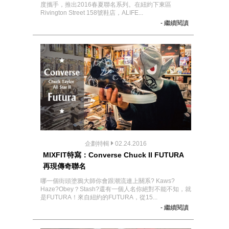
度攜手，推出2016春夏聯名系列。在紐約下東區
Rivington Street 158號鞋店，ALIFE...
- 繼續閱讀
企劃特輯
02.24.2016
MIXFIT特寫：Converse Chuck II FUTURA
再現傳奇聯名
哪一個街頭塗鴉大師你會跟潮流連上關系? Kaws?
Haze?Obey？Stash?還有一個人名你絕對不能不知，就
是FUTURA！來自紐約的FUTURA，從15...
- 繼續閱讀