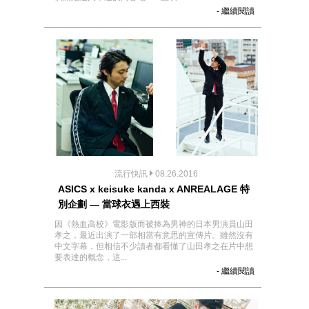
- 繼續閱讀
流行快訊
08.26.2016
ASICS x keisuke kanda x ANREALAGE 特
別企劃 — 當球衣遇上西裝
因《熱血高校》電影版而被捧為男神的日本男演員山田
孝之，最近出演了一部相當有意思的宣傳片。雖然沒有
中文字幕，但相信不少讀者都看懂了山田孝之在片中想
要表達的概念，這...
- 繼續閱讀