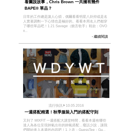
看圖說故事，Chris Brown 一共擁有幾件
BAPE® 單品？
日常的工作總是讓人心煩，偶爾看看明星八卦抑或是名
人實著調劑一下心情也是極好的。看看本周名人們都穿
了哪些單品吧！1.21 Savage（饒舌歌手）鞋款：OVO
x...
- 繼續閱讀
流行快訊
10.05.2016
一週搭配精選！秋季服裝入門的搭配守則
又到了 MIXFIT 一週搭配大講堂時間，看看本週有哪些
達人為各位呈現帥氣出街的帥氣搭配，廢話少說，讓我
們開始進入本週的內容吧！1.上衣：GuessTee：Gu...