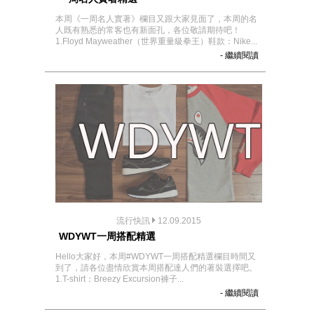
本周《一周名人實著》欄目又跟大家見面了，本周的名
人既有熟悉的常客也有新面孔，各位敬請期待吧！
1.Floyd Mayweather（世界重量級拳王）鞋款：Nike...
- 繼續閱讀
流行快訊
12.09.2015
WDYWT一周搭配精選
Hello大家好，本周#WDYWT一周搭配精選欄目時間又
到了，請各位盡情欣賞本周搭配達人們的著裝選擇吧。
1.T-shirt：Breezy Excursion褲子...
- 繼續閱讀