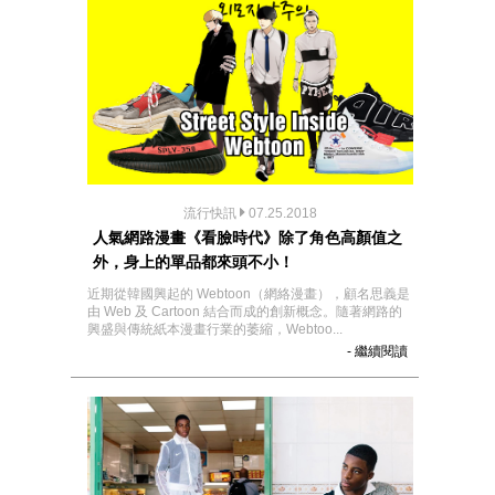
流行快訊
07.25.2018
人氣網路漫畫《看臉時代》除了角色高顏值之
外，身上的單品都來頭不小！
近期從韓國興起的 Webtoon（網絡漫畫），顧名思義是
由 Web 及 Cartoon 結合而成的創新概念。隨著網路的
興盛與傳統紙本漫畫行業的萎縮，Webtoo...
- 繼續閱讀