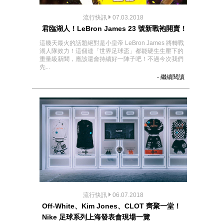
流行快訊
07.03.2018
君臨湖人！LeBron James 23 號新戰袍開賣！
這幾天最火的話題絕對是小皇帝 LeBron James 將轉戰
湖人隊效力！這個連「世界足球盃」都能硬生生壓下的
重量級新聞，應該還會持續好一陣子吧！不過今次我們
先...
- 繼續閱讀
流行快訊
06.07.2018
Off-White、Kim Jones、CLOT 齊聚一堂！
Nike 足球系列上海發表會現場一覽