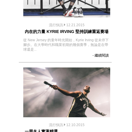
流行快訊
12.21.2015
內在的力量 KYRIE IRVING 堅持訓練重返賽場
從 New Jersey 的童年時光開始，Kyrie Irving 從未停下
腳步。在大學時代和職業初期的幾個賽季，無論是在帶
球還是...
- 繼續閱讀
流行快訊
12.10.2015
一周名人實著精選