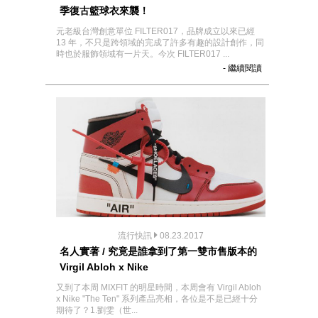
季復古籃球衣來襲！
元老級台灣創意單位 FILTER017，品牌成立以來已經
13 年，不只是跨領域的完成了許多有趣的設計創作，同
時也於服飾領域有一片天。今次 FILTER017 ...
- 繼續閱讀
流行快訊
08.23.2017
名人實著 / 究竟是誰拿到了第一雙市售版本的
Virgil Abloh x Nike
又到了本周 MIXFIT 的明星時間，本周會有 Virgil Abloh
x Nike "The Ten" 系列產品亮相，各位是不是已經十分
期待了？1.劉雯（世...