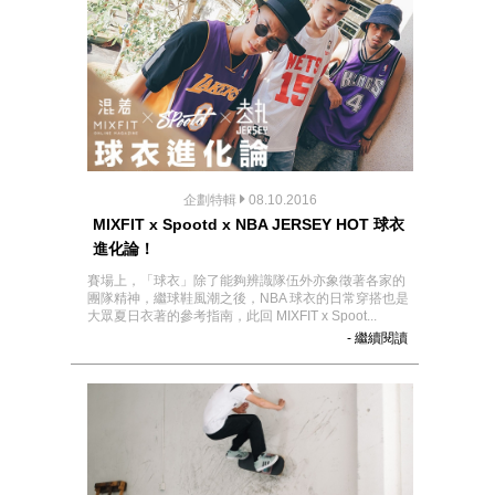
企劃特輯
08.10.2016
MIXFIT x Spootd x NBA JERSEY HOT 球衣
進化論！
賽場上，「球衣」除了能夠辨識隊伍外亦象徵著各家的
團隊精神，繼球鞋風潮之後，NBA 球衣的日常穿搭也是
大眾夏日衣著的參考指南，此回 MIXFIT x Spoot...
- 繼續閱讀