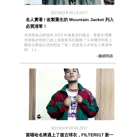
流行快訊
09.13.2017
名人實著 / 改製重生的 Mountain Jacket 列入
必買清單！
本周眾多品牌發布 2018 年春夏系列產品，看看本周哪
些帥氣的明星已經上身最新系列服飾？又有哪些明星上
腳各位夢寐以求的鞋款了呢？直接進入本周名人實著時
間。1.L...
- 繼續閱讀
流行快訊
09.04.2017
當嘻哈名將遇上了復古球衣，FILTER017 新一