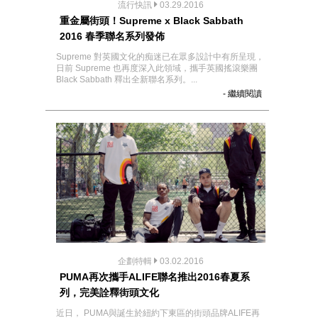
流行快訊
03.29.2016
重金屬街頭！Supreme x Black Sabbath
2016 春季聯名系列發佈
Supreme 對英國文化的痴迷已在眾多設計中有所呈現，
日前 Supreme 也再度深入此領域，攜手英國搖滾樂團
Black Sabbath 釋出全新聯名系列。...
- 繼續閱讀
企劃特輯
03.02.2016
PUMA再次攜手ALIFE聯名推出2016春夏系
列，完美詮釋街頭文化
近日， PUMA與誕生於紐約下東區的街頭品牌ALIFE再