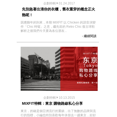
企劃特輯
01.24.2017
先別急著出清你的衣櫃，舊衣重穿的概念正火
熱呢！
因應雞年的到來，本期 MIXFIT 以 Chicken 的諧音演變
作「Chic 時髦」之意，繼先前的 Retro Chic 復古球鞋
解析之後我們今天要為各位朋友...
- 繼續閱讀
企劃特輯
10.13.2015
MIXFIT特輯：東京 購物路線私心分享
東京，的確是個亞洲流行的重鎮，出了無數的品牌與流
行的指標，小編也特別喜歡每年休假去一趟東京，好好