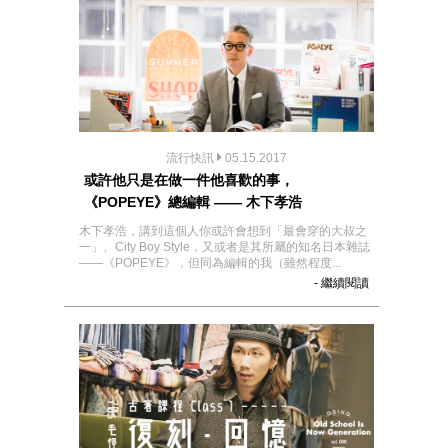
流行快訊
05.15.2017
或許他只是在做一件他喜歡的事，
《POPEYE》總編輯 —— 木下孝浩
木下孝浩，講到這個人你或許會想到「最會穿的大叔之
一」、City Boy Style，又或者是其所屬的知名日本雜誌
——《POPEYE》，但同為編輯的我（雖然程度...
- 繼續閱讀