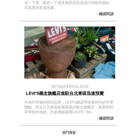
充一下電，吸收一下更多新的資訊與流行前線的接軌。
而其實很多旅游書...
- 繼續閱讀
流行快訊
05.01.2015
LEVI'S概念旗艦店進駐台北東區迅速預覽
作為丹寧褲的領頭品牌，LEVI’S總是帶來最時尚的丹寧
體驗，而在台北東區嶄新開幕的概念旗艦店，展開新的
單寧時尚地標。代表傳統榮耀LEVI'S Vin...
- 繼續閱讀
熱門搜索