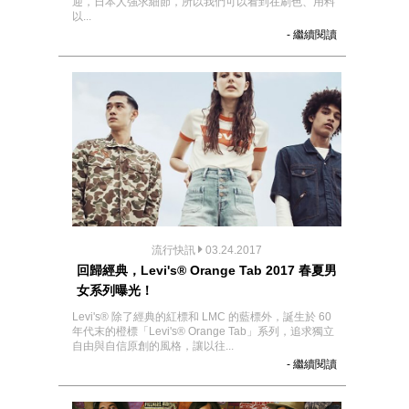
迎，日本人強求細節，所以我們可以看到在刷色、用料
以...
- 繼續閱讀
流行快訊
03.24.2017
回歸經典，Levi's® Orange Tab 2017 春夏男
女系列曝光！
Levi's® 除了經典的紅標和 LMC 的藍標外，誕生於 60
年代末的橙標「Levi's® Orange Tab」系列，追求獨立
自由與自信原創的風格，讓以往...
- 繼續閱讀