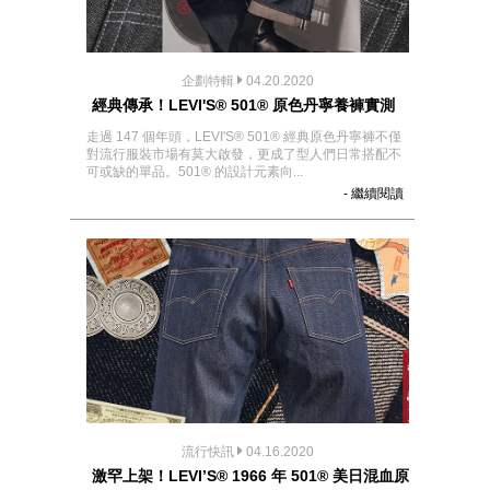
企劃特輯
04.20.2020
經典傳承！LEVI'S® 501® 原色丹寧養褲實測
走過 147 個年頭，LEVI'S® 501® 經典原色丹寧褲不僅
對流行服裝市場有莫大啟發，更成了型人們日常搭配不
可或缺的單品。501® 的設計元素向...
- 繼續閱讀
流行快訊
04.16.2020
激罕上架！LEVI’S® 1966 年 501® 美日混血原