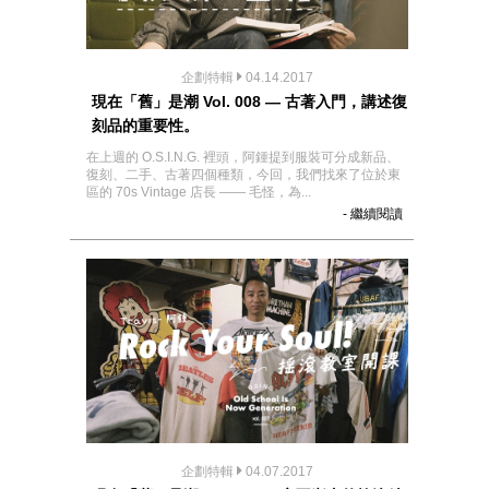
企劃特輯
04.14.2017
現在「舊」是潮 Vol. 008 — 古著入門，講述復
刻品的重要性。
在上週的 O.S.I.N.G. 裡頭，阿鍾提到服裝可分成新品、
復刻、二手、古著四個種類，今回，我們找來了位於東
區的 70s Vintage 店長 —— 毛怪，為...
- 繼續閱讀
企劃特輯
04.07.2017