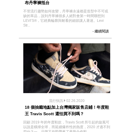
布丹寧褲抵台
不管流行趨勢如何改變，丹寧褲永遠都是造型中不可或
缺的單品，說到丹寧褲很多人絕對會第一時間聯想到
LEVI’S®，它經典輪廓與耐看的細節讓人著迷。Levi
Str...
- 繼續閱讀
流行快訊
02.26.2020
18 個抽籤地點加上台灣獨家販售店鋪！年度鞋
王 Travis Scott 還怕買不到嗎？
回顧 2019 年的年度鞋款，Travis Scott 所引起的旋風可
以說是橫掃全球，而延續爆炸性的熱度，2020 才過不到
四分之一，品牌又旋即帶來了最新合作鞋...