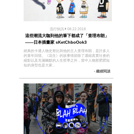
流行快訊
08.22.2018
這些潮流大咖到他的筆下都成了「查理布朗」
——日本插畫家 sKetChboOok3
經典的卡通人物史努比與他的主人查理布朗，是許多人
的童年回憶。《花生》的故事情節除了濃縮真實社會的
縮影以及充滿幽默的人生哲學之外，當中人物那肥肥短
短的身型也是大家...
- 繼續閱讀