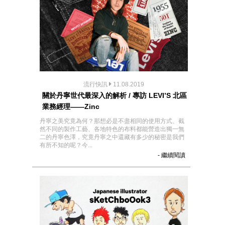
流行快訊
11.08.2019
關於丹寧世代最深入的解析 / 專訪 LEVI’S 北區
業務經理——Zinc
丹寧之美究竟為何？那想必是不盡相同的使用方式、截
然不同的製作工藝、各地特色的布料都能營造出獨一無
二的丹寧色澤，究竟丹寧之中還藏有多少的秘密是我們
有所不知的呢？今...
- 繼續閱讀