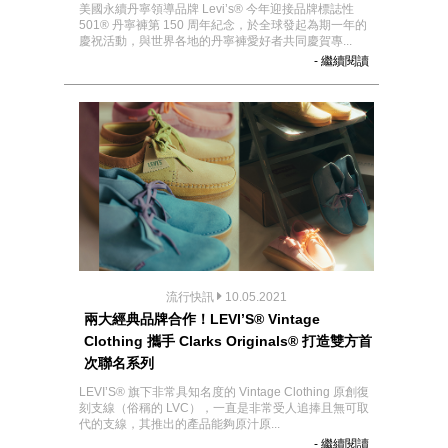
美國永續丹寧領導品牌 Levi’s® 今年迎接品牌標誌性
501® 丹寧褲第 150 周年紀念，於全球發起為期一年的
慶祝活動，與世界各地的丹寧褲愛好者共同慶賀專...
- 繼續閱讀
流行快訊
10.05.2021
兩大經典品牌合作！LEVI’S® Vintage
Clothing 攜手 Clarks Originals® 打造雙方首
次聯名系列
LEVI’S® 旗下非常具知名度的 Vintage Clothing 原創復
刻支線（俗稱的 LVC），一直是非常受人追捧且無可取
代的支線，其推出的產品能夠原汁原...
- 繼續閱讀