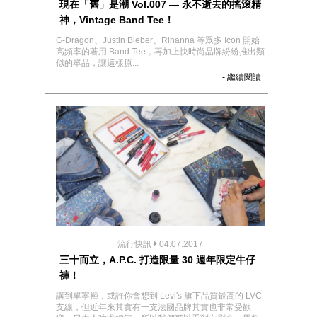
現在「舊」是潮 Vol.007 — 永不逝去的搖滾精
神，Vintage Band Tee！
G-Dragon、Justin Bieber、Rihanna 等眾多 Icon 開始
高頻率的著用 Band Tee，再加上快時尚品牌紛紛推出類
似的單品，讓這樣原...
- 繼續閱讀
流行快訊
04.07.2017
三十而立，A.P.C. 打造限量 30 週年限定牛仔
褲！
講到單寧褲，或許你會想到 Levi's 旗下品質最高的 LVC
支線，但近年來其實有一支法國品牌其實也非常受歡