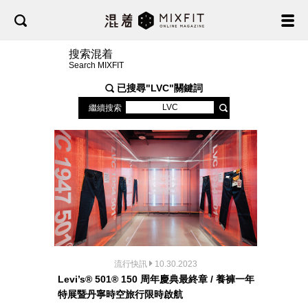
搜索混着
Search MIXFIT
已搜尋"
LVC
"關鍵詞
繼續搜索
流行快訊
10.30.2023
Levi’s® 501® 150 周年慶典最終章 / 養褲一年
特展暨丹寧時空旅行限時啟航