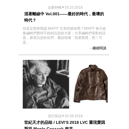
企劃特輯
03.23.2018
混著離線中 Vol.001——最好的時代，最壞的
時代？
你是定期來閱讀 MIXFIT 文章的朋友嗎？MIXFIT 每天收
集編輯們覺得不錯的訊息給大家；分享編輯們喜歡的話
題，接受訊息的你們，應該很懂「混著態度」吧！可
是...
- 繼續閱讀
流行快訊
02.08.2018
世紀天才的品味 / LEVI’S 2018 LVC 重現愛因
斯坦 Menlo Cossack 夾克