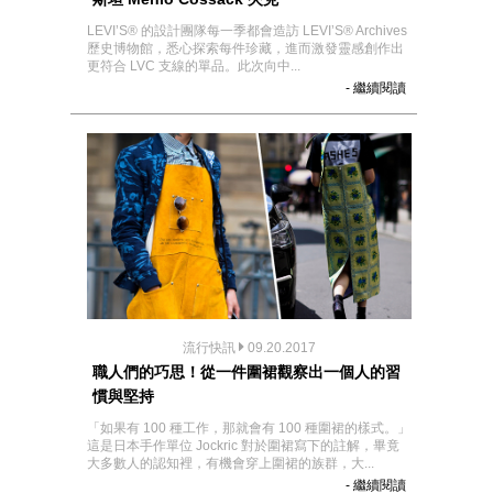
LEVI’S® 的設計團隊每一季都會造訪 LEVI’S® Archives
歷史博物館，悉心探索每件珍藏，進而激發靈感創作出
更符合 LVC 支線的單品。此次向中...
- 繼續閱讀
流行快訊
09.20.2017
職人們的巧思！從一件圍裙觀察出一個人的習
慣與堅持
「如果有 100 種工作，那就會有 100 種圍裙的樣式。」
這是日本手作單位 Jockric 對於圍裙寫下的註解，畢竟
大多數人的認知裡，有機會穿上圍裙的族群，大...
- 繼續閱讀