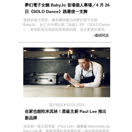
夢幻電子女饒 BabyJo 首場個人專場／4 月 26
日《SOLO Dance》跳最後一支舞
發跡於政大黑音、擁有獨特魅力的夢幻電子女饒
BabyJo ，於三月中釋出第二張個人 EP 《SOLO Dance
》，有別於過去俏皮甜美風格的她，這次更多的展現...
- 繼續閱讀
流行快訊
03.01.2024
在家也能吃米其林！星級主廚 Paul Lee 推出
新品牌
米其林一星主廚李皞（Paul Lee）繼餐廳 Impromptu by
Paul Lee 後，將再度帶給美食愛好者一場全新的味蕾旅