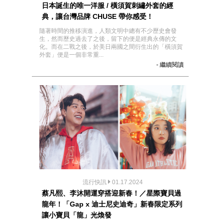
日本誕生的唯一洋服 / 橫須賀刺繡外套的經
典，讓台灣品牌 CHUSE 帶你感受！
隨著時間的推移演進，人類文明中總有不少歷史會發
生，然而歷史過去了之後，留下的便是經典永傳的文
化。而在二戰之後，於美日兩國之間衍生出的「橫須賀
外套」便是一個非常重...
- 繼續閱讀
流行快訊
01.17.2024
蔡凡熙、李沐開運穿搭迎新春！／星際寶貝過
龍年！「Gap x 迪士尼史迪奇」新春限定系列
讓小寶貝「龍」光煥發