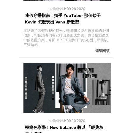
企劃特輯
09.28.2020
連假穿搭指南！攜手 YouTuber 那個矮子
Kevin 怎麼玩出 Vans 新造型
才結束了暑假歡樂的時光，轉眼間又能迎來連續的兩個
假期，相信讀者們在安排出遊形成之餘，也苦惱旅途之
中的搭配方案，今回 MIXFIT 聽到了你的心聲，準備以
三雙編輯...
- 繼續閱讀
企劃特輯
09.10.2020
極簡色彩學！New Balance 將以 「經典灰」