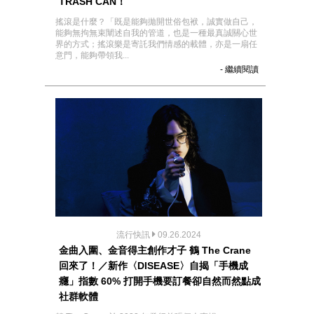
TRASH CAN！
搖滾是什麼？「既是能夠拋開世俗包袱，誠實做自己，
能夠無拘無束闡述自我的管道，也是一種最真誠關心世
界的方式；搖滾樂是寄託我們情感的載體，亦是一扇任
意門，能夠帶領我...
- 繼續閱讀
流行快訊
09.26.2024
金曲入圍、金音得主創作才子 鶴 The Crane
回來了！／新作〈DISEASE〉自揭「手機成
癮」指數 60% 打開手機要訂餐卻自然而然點成
社群軟體