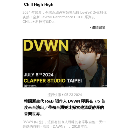
Chill High High
2024 年盛夏，全球永續丹寧領導品牌 Levi’s® 為你對抗
炎熱！全新 Levi’s® Performance COOL 系列以
CHILL+ 科技打造De...
- 繼續閱讀
流行快訊
05.23.2024
韓國新生代 R&B 唱作人 DVWN 即將在 7/5 首
度來台演出／帶領台灣樂迷探索他溫暖醇厚的
音樂世界。
DVWN (다운) ，這個有點令人玩味的名字取自他一天中
最愛的時刻 - 清晨（DAWN） ， 2018 年以