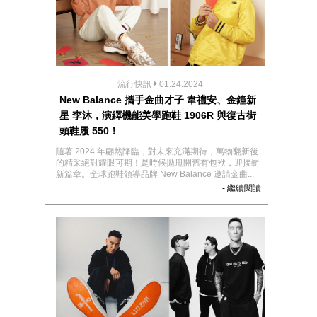
流行快訊
01.24.2024
New Balance 攜手金曲才子 韋禮安、金鐘新
星 李沐，演繹機能美學跑鞋 1906R 與復古街
頭鞋履 550！
隨著 2024 年翩然降臨，對未來充滿期待，萬物翻新後
的精采絕對耀眼可期！是時候拋甩開舊有包袱，迎接嶄
新篇章。全球跑鞋領導品牌 New Balance 邀請金曲...
- 繼續閱讀