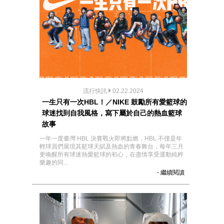
流行快訊
02.22.2024
一生只有一次HBL！／NIKE 鼓勵所有愛籃球的
球迷找到自我風格，寫下屬於自己的熱血籃球
故事
一年一度臺灣 HBL 決賽戰火即將點燃，HBL 不僅是年
輕球員們展現其籃球天賦及熱血的青春舞台，每年三月
更喚醒所有球迷熱愛籃球的初心，在盡情享受運動純粹
樂趣的同...
- 繼續閱讀