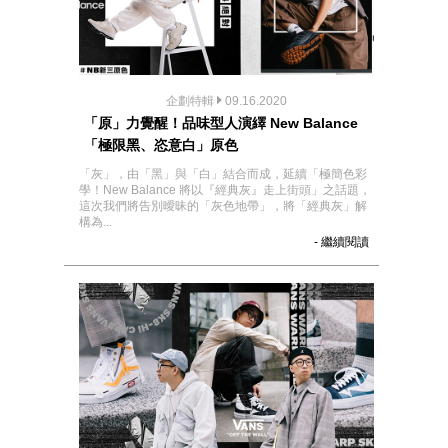
企劃特輯
09.16.2020
「原」力覺醒！品味型人演繹 New Balance
「極限黑、恣意白」原色
「灰」，由「黑」與「白」結合而成，延續「極簡色彩
學！New Balance 將以『經典灰』走上街頭」之話題，
這次我們將告別曖昧的「灰色地帶」，將「經典灰」解
構為...
- 繼續閱讀