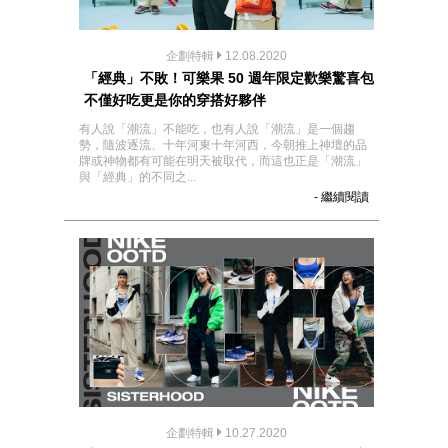
企劃特輯
12.08.2020
「經典」不敗！可樂果 50 週年限定歡樂驚喜包
不僅好吃更是你的穿搭好夥伴
有人說「潮流」不能吃，也有人說「潮流」是一個趨
勢，隨波逐流、十年河東十年河西，今朝推上神壇的品
牌或神物都有可能在明天被取代，而這也正是「潮流」
與「經典」的不同之...
- 繼續閱讀
企劃特輯
10.27.2020