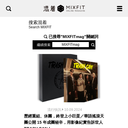
搜索混着
Search MIXFIT
已搜尋"
MIXFITmag
"關鍵詞
繼續搜索
流行快訊
10.09.2024
歷經重組、休團，終登上小巨蛋／華語搖滾天
團公開 15 年成團秘辛，用影像紀實告訴世人