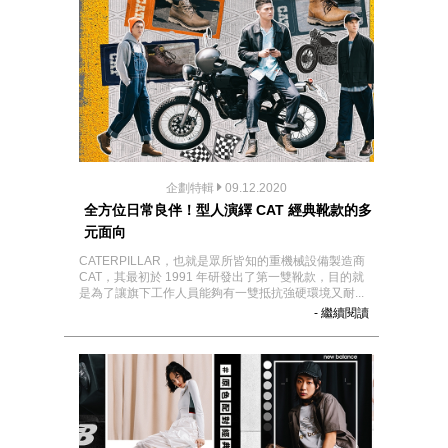
企劃特輯
09.12.2020
全方位日常良伴！型人演繹 CAT 經典靴款的多
元面向
CATERPILLAR，也就是眾所皆知的重機械設備製造商
CAT，其最初於 1991 年研發出了第一雙靴款，目的就
是為了讓旗下工作人員能夠有一雙抵抗強硬環境又耐...
- 繼續閱讀