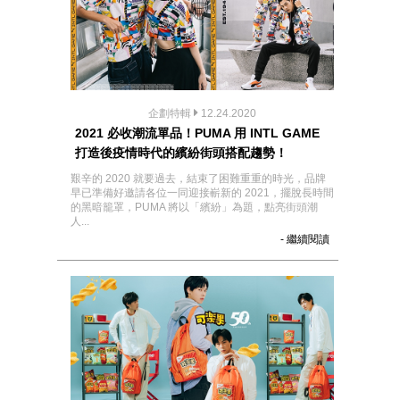
企劃特輯
12.24.2020
2021 必收潮流單品！PUMA 用 INTL GAME
打造後疫情時代的繽紛街頭搭配趨勢！
艱辛的 2020 就要過去，結束了困難重重的時光，品牌
早已準備好邀請各位一同迎接嶄新的 2021，擺脫長時間
的黑暗籠罩，PUMA 將以「繽紛」為題，點亮街頭潮
人...
- 繼續閱讀