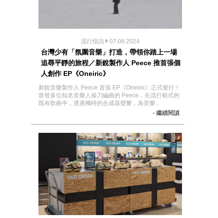
流行快訊
07.08.2024
台灣少有「氛圍音樂」打造，帶領你踏上一場
追尋平靜的旅程／新銳製作人 Peece 推首張個
人創作 EP《Oneiric》
新銳音樂製作人 Peece 首張 EP《Oneiric》正式發行！
曾替多位知名音樂人操刀編曲的 Peece，在流行範式的
既有歌曲中，透過獨特的合成器聲響，為音樂...
- 繼續閱讀