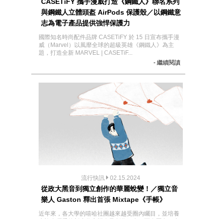
CASETiFY 攜手漫威打造《鋼鐵人》聯名系列
與鋼鐵人立體頭盔 AirPods 保護殼／以鋼鐵意
志為電子產品提供強悍保護力
國際知名時尚配件品牌 CASETiFY 於 15 日宣布攜手漫
威（Marvel）以風靡全球的超級英雄《鋼鐵人》為主
題，打造全新 MARVEL | CASETiF...
- 繼續閱讀
流行快訊
02.15.2024
從政大黑音到獨立創作的華麗蛻變！／獨立音
樂人 Gaston 釋出首張 Mixtape《手帳》
近年來，各大學的嘻哈社團越來越受圈內矚目，並培養