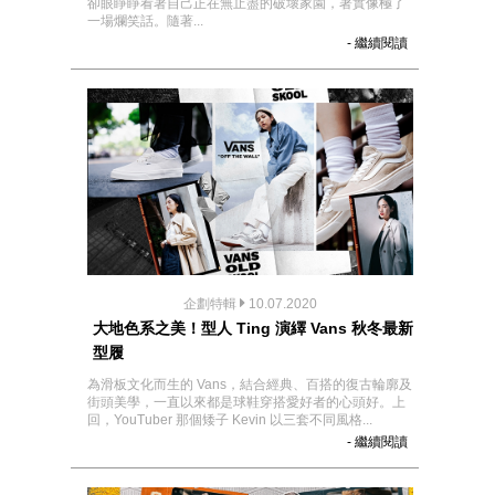
卻眼睜睜看著自己正在無止盡的破壞家園，著實像極了
一場爛笑話。隨著...
- 繼續閱讀
企劃特輯
10.07.2020
大地色系之美！型人 Ting 演繹 Vans 秋冬最新
型履
為滑板文化而生的 Vans，結合經典、百搭的復古輪廓及
街頭美學，一直以來都是球鞋穿搭愛好者的心頭好。上
回，YouTuber 那個矮子 Kevin 以三套不同風格...
- 繼續閱讀