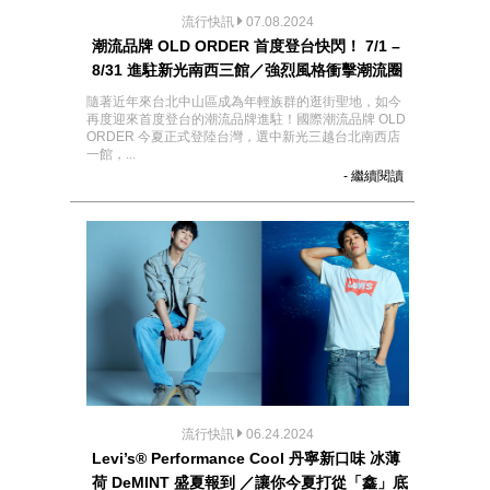
流行快訊
07.08.2024
潮流品牌 OLD ORDER 首度登台快閃！ 7/1 –
8/31 進駐新光南西三館／強烈風格衝擊潮流圈
隨著近年來台北中山區成為年輕族群的逛街聖地，如今
再度迎來首度登台的潮流品牌進駐！國際潮流品牌 OLD
ORDER 今夏正式登陸台灣，選中新光三越台北南西店
一館，...
- 繼續閱讀
流行快訊
06.24.2024
Levi’s® Performance Cool 丹寧新口味 冰薄
荷 DeMINT 盛夏報到 ／讓你今夏打從「鑫」底