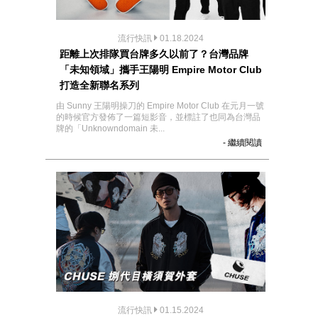
流行快訊
01.18.2024
距離上次排隊買台牌多久以前了？台灣品牌
「未知領域」攜手王陽明 Empire Motor Club
打造全新聯名系列
由 Sunny 王陽明操刀的 Empire Motor Club 在元月一號
的時候官方發佈了一篇短影音，並標註了也同為台灣品
牌的「Unknowndomain 未...
- 繼續閱讀
流行快訊
01.15.2024