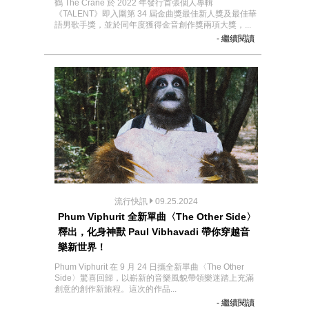
鶴 The Crane 於 2022 年發行首張個人專輯
《TALENT》即入圍第 34 屆金曲獎最佳新人獎及最佳華
語男歌手獎，並於同年度獲得金音創作獎兩項大獎，...
- 繼續閱讀
流行快訊
09.25.2024
Phum Viphurit 全新單曲〈The Other Side〉
釋出，化身神獸 Paul Vibhavadi 帶你穿越音
樂新世界！
Phum Viphurit 在 9 月 24 日攜全新單曲〈The Other
Side〉驚喜回歸，以嶄新的音樂風貌帶領樂迷踏上充滿
創意的創作新旅程。這次的作品...
- 繼續閱讀