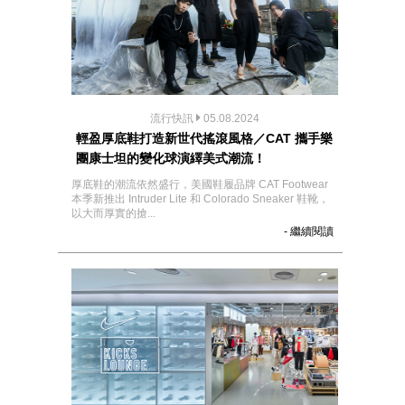
流行快訊
05.08.2024
輕盈厚底鞋打造新世代搖滾風格／CAT 攜手樂
團康士坦的變化球演繹美式潮流！
厚底鞋的潮流依然盛行，美國鞋履品牌 CAT Footwear
本季新推出 Intruder Lite 和 Colorado Sneaker 鞋靴，
以大而厚實的搶...
- 繼續閱讀