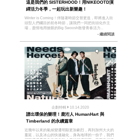
這是我們的 SISTERHOOD！用NIKEOOTD演
繹活力冬季，一起玩出新樂趣！
Winter is Coming！伴隨著時節交替更迭，即將進入街
頭型人們矚目的初冬時節，讓我們一同把街頭化作主
場，盡情地用搶眼的Big Swoosh散發青春活力...
- 繼續閱讀
企劃特輯
10.14.2020
譜出環保的樂理！鹿洐人 HumanHart 與
Timberland 的永續篇章
近幾年以來的氣候變遷明顯更加劇烈，再到加州大火的
蔓延，以及冰山的快速融化，身為地球的一份子，我們