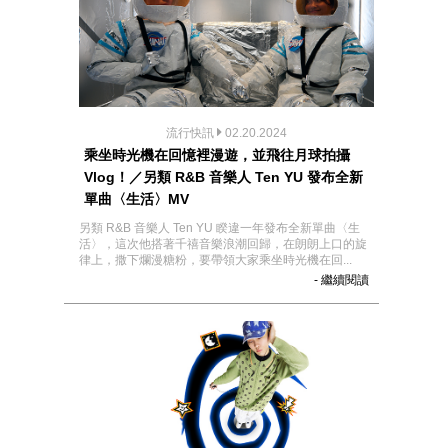
流行快訊
02.20.2024
乘坐時光機在回憶裡漫遊，並飛往月球拍攝
Vlog！／另類 R&B 音樂人 Ten YU 發布全新
單曲〈生活〉MV
另類 R&B 音樂人 Ten YU 睽違一年發布全新單曲〈生
活〉，這次他搭著千禧音樂浪潮回歸，在朗朗上口的旋
律上，撒下爛漫糖粉，要帶領大家乘坐時光機在回...
- 繼續閱讀