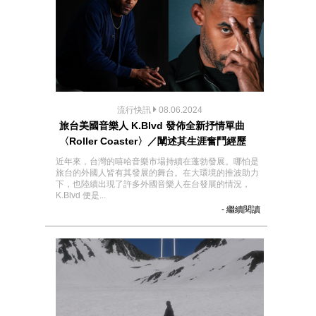
流行快訊
08.06.2024
旅台美國音樂人 K.Blvd 發佈全新抒情單曲
〈Roller Coaster〉／闡述其生涯奮鬥經歷
近年來，台灣的嘻哈音樂市場持續在蓬勃發展。哪怕是
旅台的外國人皆有其發展的舞台。在大環境的推波助力
下，也陸續出現了許多外國音樂人在台發展的情況，
K.Blvd 便是...
- 繼續閱讀