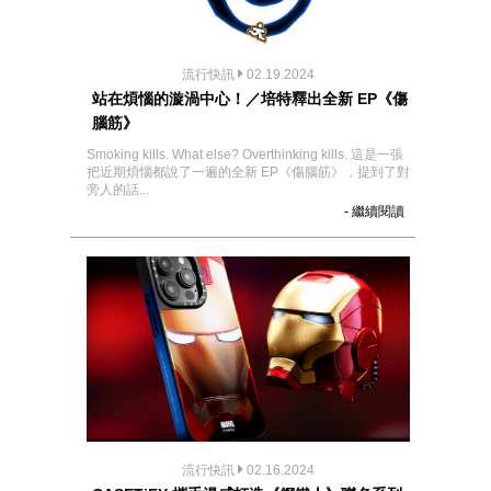
流行快訊
02.19.2024
站在煩惱的漩渦中心！／培特釋出全新 EP《傷
腦筋》
Smoking kills. What else? Overthinking kills. 這是一張
把近期煩惱都說了一遍的全新 EP《傷腦筋》，提到了對
旁人的話...
- 繼續閱讀
流行快訊
02.16.2024