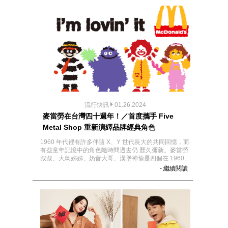
流行快訊
01.26.2024
麥當勞在台灣四十週年！／首度攜手 Five
Metal Shop 重新演繹品牌經典角色
1960 年代裡有許多伴隨 X、Y 世代長大的共同回憶，而
有些童年記憶中的角色隨時間過去仍 歷久彌新。麥當勞
叔叔、大鳥姊姊、奶昔大哥、漢堡神偷是四個在 1960...
- 繼續閱讀