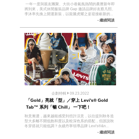
一年一度與親友團聚、大街小巷氣氛熱鬧的農曆新年即
將到來，美式休閒服裝品牌 Gap 邀請品牌好友蔡凡熙、
李沐率先換上開運新裝，以龍騰虎耀之姿迎接嶄新的...
- 繼續閱讀
企劃特輯
09.23.2022
「Gold」亮就「型」／穿上 Levi's® Gold
Tab™ 系列「暢 Chill」 一下吧！
秋意漸濃，越來越能感受到些許涼意，以往提到秋冬造
型大多離不開低飽和度以及較深色系的搭配，但誰說秋
冬穿搭就只能低調？永續丹寧領導品牌 Levi's®&n...
- 繼續閱讀