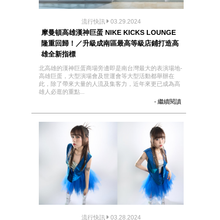
流行快訊
03.29.2024
摩曼頓高雄漢神巨蛋 NIKE KICKS LOUNGE
隆重回歸！／升級成南區最高等級店鋪打造高
雄全新指標
北高雄的漢神巨蛋商場旁邊即是南台灣最大的表演場地-
高雄巨蛋，大型演場會及世運會等大型活動都舉辦在
此，除了帶來大量的人流及集客力，近年來更已成為高
雄人必逛的重點...
- 繼續閱讀
流行快訊
03.28.2024