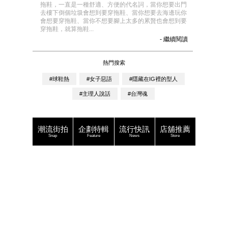
拖鞋，一直是一種舒適、方便的代名詞，當你想要出門
去樓下倒個垃圾會想到要穿拖鞋、當你想要去海邊玩你
會想要穿拖鞋、當你不想要腳上太多的累贅也會想到要
穿拖鞋，就算拖鞋...
- 繼續閱讀
熱門搜索
#球鞋熱
#女子惡語
#隱藏在IG裡的型人
#主理人說話
#台灣魂
潮流街拍
企劃特輯
流行快訊
店舖推薦
Snap
Feature
News
Store