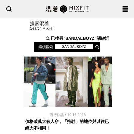
搜索混着
Search MIXFIT
已搜尋"
SANDALBOYZ
"關鍵詞
繼續搜索
流行快訊
10.16.2018
價格破萬大有人穿，「拖鞋」的地位與以往已
經大不相同！