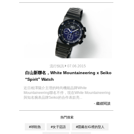
流行快訊
07.06.2015
白山新聯名，White Mountaineering x Seiko
“Spirit” Watch
近日相澤陽介主理的時尚機能品牌White
Mountaineering聯名不停，現在White Mountaineering
與知名腕表品牌Seiko的合作表款亮...
- 繼續閱讀
熱門搜索
#球鞋熱
#女子惡語
#隱藏在IG裡的型人