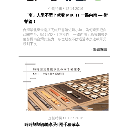
企劃特輯
12.14.2016
「南」人型不型？就看 MIXFIT 一路向南 — 街
拍篇！
台灣最北至最南搭高鐵只需短短幾小時，為何總要把自
己關在台北呢？MIXFIT 本次以「一路向南」為發想帶各
位發掘南台灣的魅力，各位朋友不妨透過本次連載單元
規劃下次...
- 繼續閱讀
企劃特輯
01.27.2016
時時刻刻都能享受兩千種確幸