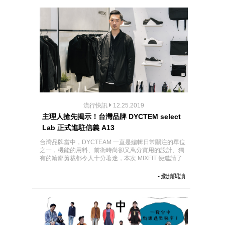
流行快訊
12.25.2019
主理人搶先揭示！台灣品牌 DYCTEM select
Lab 正式進駐信義 A13
台灣品牌當中，DYCTEAM 一直是編輯日常關注的單位
之一，機能的用料、前衛時尚卻又萬分實用的設計、獨
有的輪廓剪裁都令人十分著迷，本次 MIXFIT 便邀請了
...
- 繼續閱讀