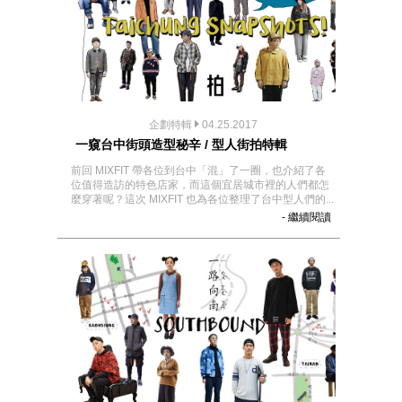
企劃特輯
04.25.2017
一窺台中街頭造型秘辛 / 型人街拍特輯
前回 MIXFIT 帶各位到台中「混」了一圈，也介紹了各
位值得造訪的特色店家，而這個宜居城市裡的人們都怎
麼穿著呢？這次 MIXFIT 也為各位整理了台中型人們的...
- 繼續閱讀