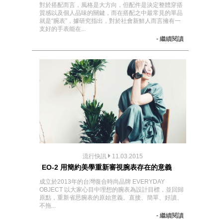
對於搭配而言，風格是大方向，但配件是決定整體穿搭
質感以及個人品味的關鍵，而在搭配之中最常見的單品
就是“腕表”，據研究指出，對於社會新鮮人而言擁有一
支好的手表能在...
- 繼續閱讀
流行快訊
11.03.2015
EO-2 用簡約美學重新審視腕表存在的意義
成立於2013年的台灣復合時尚品牌 EVERYDAY
OBJECT 以大家心目中理想的腕表為設計目標，並回歸
原點，重新省思腕表的原始意義。直接、簡單、好讀、
不拖...
- 繼續閱讀