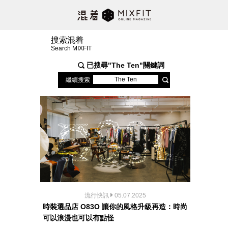
搜索混着
Search MIXFIT
已搜尋"
The Ten
"關鍵詞
繼續搜索
流行快訊
05.07.2025
時裝選品店 O83O 讓你的風格升級再造：時尚
可以浪漫也可以有點怪