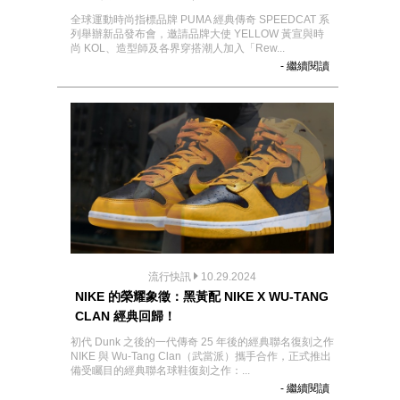
全球運動時尚指標品牌 PUMA 經典傳奇 SPEEDCAT 系
列舉辦新品發布會，邀請品牌大使 YELLOW 黃宣與時
尚 KOL、造型師及各界穿搭潮人加入「Rew...
- 繼續閱讀
流行快訊
10.29.2024
NIKE 的榮耀象徵：黑黃配 NIKE X WU-TANG
CLAN 經典回歸！
初代 Dunk 之後的一代傳奇 25 年後的經典聯名復刻之作
NIKE 與 Wu-Tang Clan（武當派）攜手合作，正式推出
備受矚目的經典聯名球鞋復刻之作：...
- 繼續閱讀