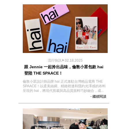
流行快訊
02.18.2025
跟 Jennie 一起拎出品味，倫敦小眾包款 hai
登陸 THE SPAACE！
倫敦小眾設計師品牌 hai 正式進駐台灣精品電商 THE
SPAACE！以柔美絲綢、精緻褶邊和隱約光澤感的布料
呈現的 hai，將現代剪裁與高品質面料巧妙融合，成...
- 繼續閱讀