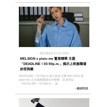
流行快訊
10.22.2024
MELSIGN x plain-me 驚喜聯乘 主題
「DEADLINE！03:50p.m.」揭示上班族職場
的苦與樂
DEADLINE！03:50p.m.進入秋冬之際 MELSIGN 與
plain-me 正式揭開重磅合作聯乘，此系列以
「DEADLINE！03:50p.m.」為...
- 繼續閱讀