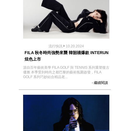
流行快訊
10.20.2024
FILA 秋冬時尚強勢來襲 韓韶禧爆款 INTERUN
炫色上市
源自百年藝術美學 FILA GOLF 與 TENNIS 系列重塑復古
優雅 本季受到時尚之都巴黎的藝術氛圍啟發，FILA
GOLF 系列巧妙結合精品老...
- 繼續閱讀