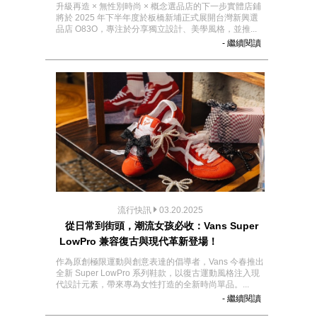
升級再造 × 無性別時尚 × 概念選品店的下一步實體店鋪
將於 2025 年下半年度於板橋新埔正式展開台灣新興選
品店 O83O，專注於分享獨立設計、美學風格，並推...
- 繼續閱讀
流行快訊
03.20.2025
從日常到街頭，潮流女孩必收：Vans Super
LowPro 兼容復古與現代革新登場！
作為原創極限運動與創意表達的倡導者，Vans 今春推出
全新 Super LowPro 系列鞋款，以復古運動風格注入現
代設計元素，帶來專為女性打造的全新時尚單品。...
- 繼續閱讀