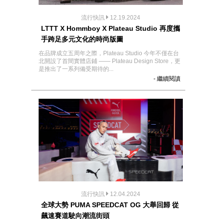
流行快訊
12.19.2024
LTTT X Hommboy X Plateau Studio 再度攜
手跨足多元文化的時尚版圖
在品牌成立五周年之際，Plateau Studio 今年不僅在台
北開設了首間實體店鋪 —— Plateau Design Store，更
是推出了一系列備受期待的...
- 繼續閱讀
流行快訊
12.04.2024
全球大勢 PUMA SPEEDCAT OG 大舉回歸 從
飆速賽道駛向潮流街頭