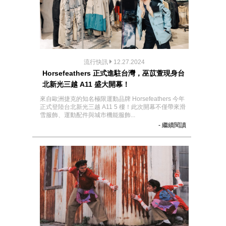
流行快訊
12.27.2024
Horsefeathers 正式進駐台灣，巫苡萱現身台
北新光三越 A11 盛大開幕！
來自歐洲捷克的知名極限運動品牌 Horsefeathers 今年
正式登陸台北新光三越 A11 5 樓！此次開幕不僅帶來滑
雪服飾、運動配件與城市機能服飾...
- 繼續閱讀