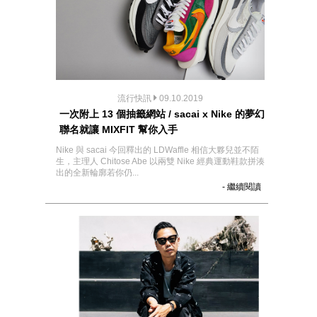
流行快訊
09.10.2019
一次附上 13 個抽籤網站 / sacai x Nike 的夢幻
聯名就讓 MIXFIT 幫你入手
Nike 與 sacai 今回釋出的 LDWaffle 相信大夥兒並不陌
生，主理人 Chitose Abe 以兩雙 Nike 經典運動鞋款拼湊
出的全新輪廓若你仍...
- 繼續閱讀