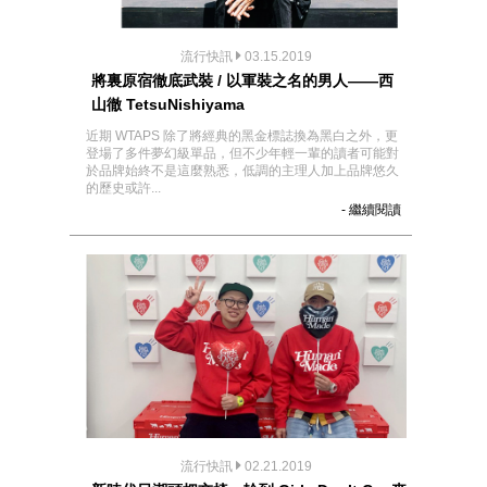
流行快訊
03.15.2019
將裏原宿徹底武裝 / 以軍裝之名的男人——西
山徹 TetsuNishiyama
近期 WTAPS 除了將經典的黑金標誌換為黑白之外，更
登場了多件夢幻級單品，但不少年輕一輩的讀者可能對
於品牌始終不是這麼熟悉，低調的主理人加上品牌悠久
的歷史或許...
- 繼續閱讀
流行快訊
02.21.2019