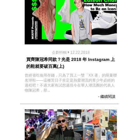
企劃特輯
12.22.2018
買齊陳冠希同款？光是 2018 年 Instagram 上
的鞋就要破百萬(上)
曾經省吃儉用存錢，只為了買上一雙「XX 著」的限量聯
名球鞋——這種苦日子肯定是熱愛潮流的青少年必經的
過程吧！不過大家有試想過現今在華人潮流圈的代表人
物陳冠希，那...
- 繼續閱讀