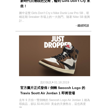
新時代日潮頭把交椅，輪到 Girls Don’t Cry 來
坐！
圖中這雙 Girls Don’t Cry x Nike Dunk Low Pro SB，堪
稱近期 Sneaker 市場上的一大熱門。隨著 Nike SB 復興
計...
- 繼續閱讀
流行快訊
01.18.2019
官方圖片正式發佈 / 倒轉 Swoosh Logo 的
Travis Scott Air Jordan 1 即將登場
去年 9 月份一雙倒轉的 Swoosh Logo Air Jordan 1 雖為
瑕疵品，卻以 $146,000 美金的天價售出，這也再度
證...