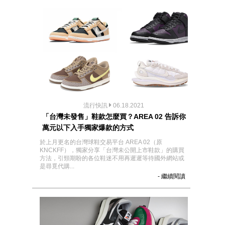
流行快訊
06.18.2021
「台灣未發售」鞋款怎麼買？AREA 02 告訴你
萬元以下入手獨家爆款的方式
於上月更名的台灣球鞋交易平台 AREA 02（原
KNCKFF），獨家分享「台灣未公開上市鞋款」的購買
方法，引頸期盼的各位鞋迷不用再遲遲等待國外網站或
是尋覓代購...
- 繼續閱讀