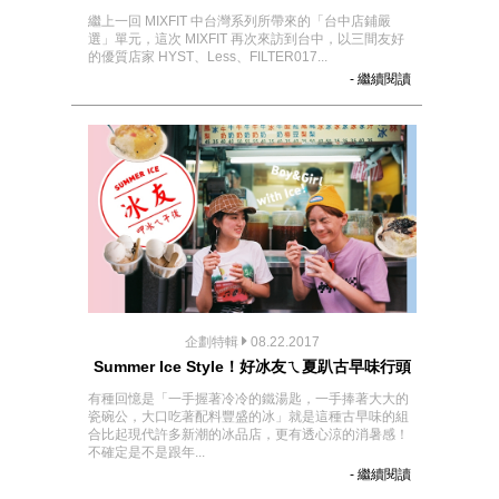
繼上一回 MIXFIT 中台灣系列所帶來的「台中店鋪嚴
選」單元，這次 MIXFIT 再次來訪到台中，以三間友好
的優質店家 HYST、Less、FILTER017...
- 繼續閱讀
企劃特輯
08.22.2017
Summer Ice Style！好冰友ㄟ夏趴古早味行頭
有種回憶是「一手握著冷冷的鐵湯匙，一手捧著大大的
瓷碗公，大口吃著配料豐盛的冰」就是這種古早味的組
合比起現代許多新潮的冰品店，更有透心涼的消暑感！
不確定是不是跟年...
- 繼續閱讀