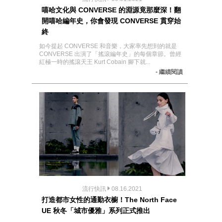
嘻哈文化與 CONVERSE 的淵源竟那麼深！翻
開嘻哈編年史，你會發現 CONVERSE 貫穿始
終
如今提起 CONVERSE 和音樂，大家率先想到的就是
CONVERSE 出演了「搖滾編年史」的每個章節。曾經
紅極一時的搖滾天王 Kurt Cobain 腳下就...
- 繼續閱讀
流行快訊
08.16.2021
打造都市女性的通勤衣櫥！The North Face
UE 秋冬「城市優雅」系列正式推出