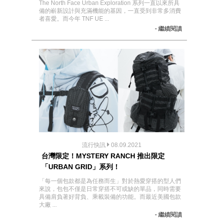
The North Face Urban Exploration 系列一直以來所具
備的嶄新設計與充滿機能的基因，一直受到非常多消費
者喜愛。而今年 TNF UE ...
- 繼續閱讀
流行快訊
08.09.2021
台灣限定！MYSTERY RANCH 推出限定
「URBAN GRID」系列！
「每一個包款都是為任務而生」對於熱愛穿搭的型人們
來說，包包不僅是日常穿搭不可或缺的單品，同時需要
具備肩負著好背負、乘載裝備的功能。而最近美國包款
大廠 ...
- 繼續閱讀