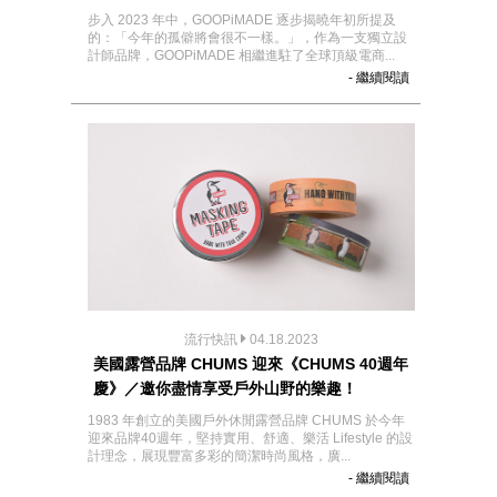
步入 2023 年中，GOOPiMADE 逐步揭曉年初所提及
的：「今年的孤僻將會很不一樣。」，作為一支獨立設
計師品牌，GOOPiMADE 相繼進駐了全球頂級電商...
- 繼續閱讀
流行快訊
04.18.2023
美國露營品牌 CHUMS 迎來《CHUMS 40週年
慶》／邀你盡情享受戶外山野的樂趣！
1983 年創立的美國戶外休閒露營品牌 CHUMS 於今年
迎來品牌40週年，堅持實用、舒適、樂活 Lifestyle 的設
計理念，展現豐富多彩的簡潔時尚風格，廣...
- 繼續閱讀