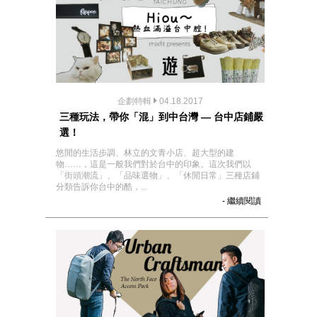
企劃特輯
04.18.2017
三種玩法，帶你「混」到中台灣 — 台中店鋪嚴
選！
悠閒的生活步調、林立的文青小店、超大型的建
物……，這是一般我們對於台中的印象。這次我們以
「街頭潮流」、「品味選物」、「休閒日常」三種店鋪
分類告訴你台中的酷，...
- 繼續閱讀