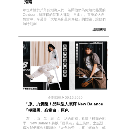
指南
每位寄情於戶外的潮流人們，若問他們為何如此熱愛的
Outdoor，所獲得的答案大都是「自由」。置身於大自
然當中，享受著「大地為床星月為被」的體驗，讓他們
時時刻刻...
- 繼續閱讀
企劃特輯
09.16.2020
「原」力覺醒！品味型人演繹 New Balance
「極限黑、恣意白」原色
「灰」，由「黑」與「白」結合而成，延續「極簡色彩
學！New Balance 將以『經典灰』走上街頭」之話題，
這次我們將告別曖昧的「灰色地帶」，將「經典灰」解