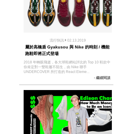
流行快訊
02.13.2019
屬於高橋盾 Gyakusou 與 Nike 的時刻 / 機能
跑鞋即將正式登場
2018 年轉眼飛逝，各大球鞋網站評比的 Top 10 鞋款中
你肯定對一雙鞋履不陌生，由 Nike 聯手
UNDERCOVER 所打造的 React Eleme...
- 繼續閱讀