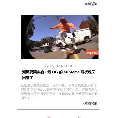
- 繼續閱讀
流行快訊
06.21.2018
潮流要聞集合 / 最 OG 的 Supreme 滑板魂又
回來了！
近期潮流圈風起雲湧，好事不斷。不知道熱愛潮流的你
們近期是否 Focus 這些事件呢？閒話少敘，讓筆者為大
家帶來今日份的要聞干貨。▼檢驗你真·滑板愛好者的時
間到了...
- 繼續閱讀