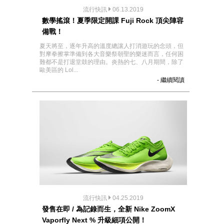
流行快訊
06.13.2019
數學搖滾！夏季限定開課 Fuji Rock 頂尖陣容
備戰！
夏天將至，逐年升高的溫度總讓人打消遊玩的念頭，但
對摩拳擦掌準備到各大音樂祭朝聖的樂迷而言，任何困
難都不是打退堂鼓的理由。炎熱的七、八月期間，除了
歐美區的 Lol...
- 繼續閱讀
流行快訊
04.25.2019
發售在即 / 為記錄而生，全新 Nike ZoomX
Vaporfly Next % 升級細項公開！