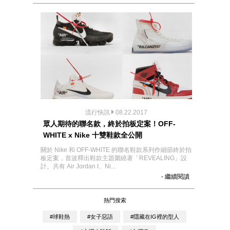
流行快訊
08.22.2017
眾人期待的聯名款，終於拍板定案！OFF-
WHITE x Nike 十雙鞋款全公開
關於 Nike 和 OFF-WHITE 的聯名鞋款系列作細節終於拍
板定案，首波釋出鞋款主題圍繞著「REVEALING」設
計。共有 Air Jordan I、Ni...
- 繼續閱讀
熱門搜索
#球鞋熱
#女子惡語
#隱藏在IG裡的型人