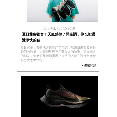
流行快訊
05.15.2018
夏日雙腳福音！天氣熱除了開空調，你也能選
雙涼快的鞋
夏日已至，各個地方也開起了空調，驕陽還未散發它最
飽滿的熱量，街頭卻早已充斥著夏裝的味道。遠在南方
的朋友，你們的雙腳夠燙嗎？身邊的人都在說今年老爹
鞋怎麽怎麽流行，...
- 繼續閱讀