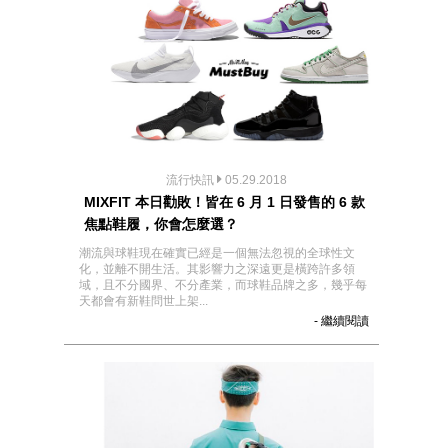
流行快訊
05.29.2018
MIXFIT 本日勸敗！皆在 6 月 1 日發售的 6 款
焦點鞋履，你會怎麼選？
潮流與球鞋現在確實已經是一個無法忽視的全球性文
化，並離不開生活。其影響力之深遠更是橫跨許多領
域，且不分國界、不分產業，而球鞋品牌之多，幾乎每
天都會有新鞋問世上架...
- 繼續閱讀