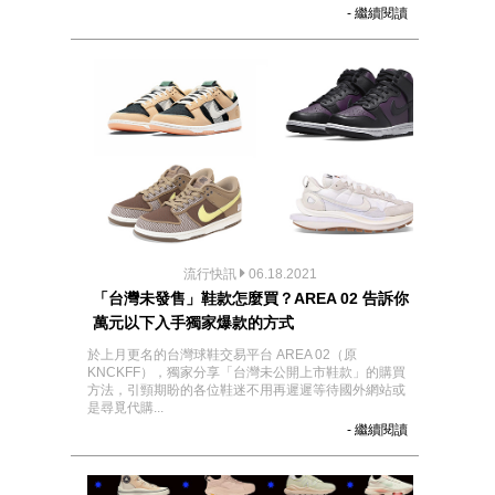
- 繼續閱讀
流行快訊
06.18.2021
「台灣未發售」鞋款怎麼買？AREA 02 告訴你
萬元以下入手獨家爆款的方式
於上月更名的台灣球鞋交易平台 AREA 02（原
KNCKFF），獨家分享「台灣未公開上市鞋款」的購買
方法，引頸期盼的各位鞋迷不用再遲遲等待國外網站或
是尋覓代購...
- 繼續閱讀