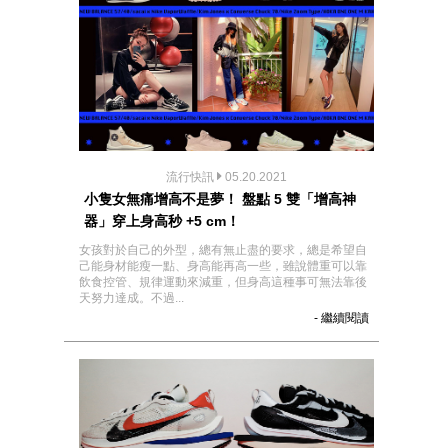
流行快訊
05.20.2021
小隻女無痛增高不是夢！ 盤點 5 雙「增高神
器」穿上身高秒 +5 cm！
女孩對於自己的外型，總有無止盡的要求，總是希望自
己能身材能瘦一點、身高能再高一些，雖說體重可以靠
飲食控管、規律運動來減重，但身高這種事可無法靠後
天努力達成。不過...
- 繼續閱讀