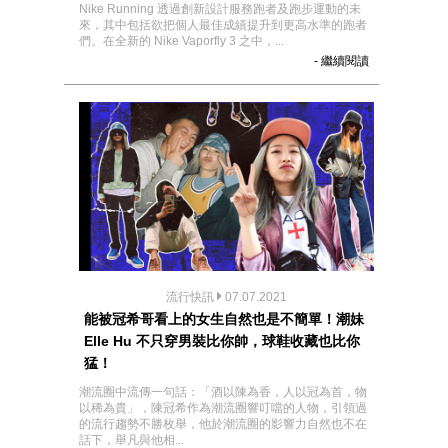
Nike Running 透過創新設計服務跑者及跑步運動的未
來，其中包括欲把個人最佳成績提升到更高水準的跑者
們。在全新的 Nike Vaporfly 3 之中，...
- 繼續閱讀
流行快訊
07.07.2021
能被冠希哥看上的女生自然也是不簡單！潮妹
Elle Hu 不只穿男裝比你帥，球鞋收藏也比你
猛！
潮流圈中流傳一句話：「酒以陳為香，人以冠為首，物
以稀為貴」，陳冠希作為潮流圈響叮噹的人物，引領過
的流行趨勢不勝枚舉，他於潮流圈的影響力自然也不在
話下，舉凡與他相...