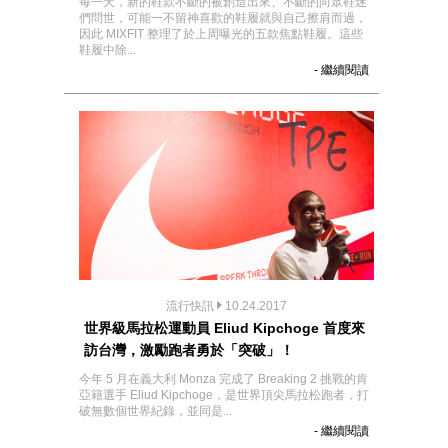
每一天，新的鞋款不斷的被創造出來、不斷的向眾鞋迷
們問世，可能一不留神喜歡的鞋履就與自己擦肩而過，
因此 MIXFIT 整理了於上周曝光的五款焦點鞋履。這些
鞋履中除...
- 繼續閱讀
流行快訊
10.24.2017
世界級馬拉松運動員 Eliud Kipchoge 首度來
訪台灣，激勵跑者勇於「突破」！
今年 5 月在義大利 Monza 完成了 Breaking 2 挑戰的肯
亞籍選手 Eliud Kipchoge，是世界頂尖馬拉松跑者，打
破無數個世界紀錄，並同是...
- 繼續閱讀