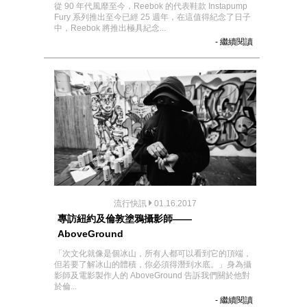
從 90 年代風靡至今，Reebok 的代表鞋款 Instapump
Fury 系列推出至今已經 25 週年，在這值得紀念了日子
中，Reebok 將推出極具紀念...
- 繼續閱讀
流行快訊
01.16.2017
專訪紐約及倫敦塗鴉攝影師——
AboveGround
「次文化就像是個冰山，所有人都可以看到它的頂端，
但若要了解冰山的體積，你必須得潛到水底。」身為攝
影師及電影製作人的 AboveGround 告訴我們關於他對
於倫...
- 繼續閱讀