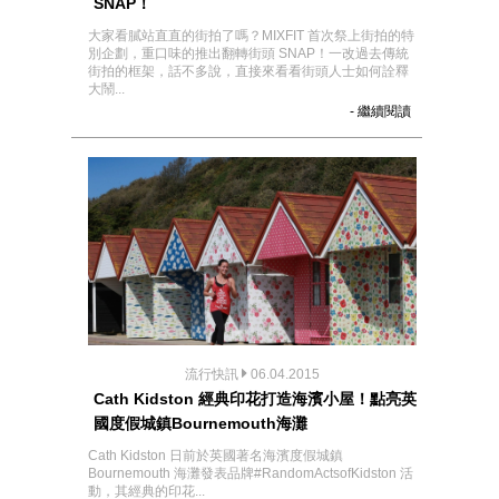
SNAP！
大家看膩站直直的街拍了嗎？MIXFIT 首次祭上街拍的特
別企劃，重口味的推出翻轉街頭 SNAP！一改過去傳統
街拍的框架，話不多說，直接來看看街頭人士如何詮釋
大鬧...
- 繼續閱讀
流行快訊
06.04.2015
Cath Kidston 經典印花打造海濱小屋！點亮英
國度假城鎮Bournemouth海灘
Cath Kidston 日前於英國著名海濱度假城鎮
Bournemouth 海灘發表品牌#RandomActsofKidston 活
動，其經典的印花...