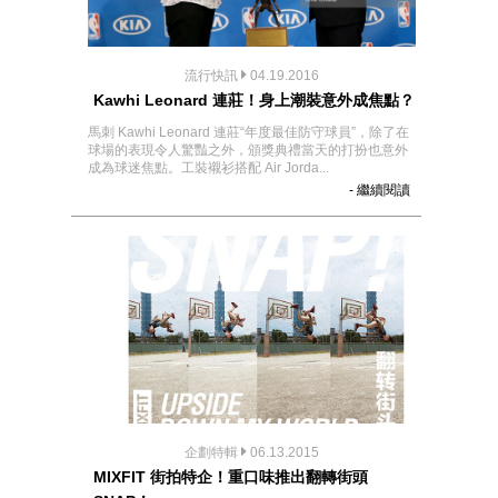
流行快訊
04.19.2016
Kawhi Leonard 連莊！身上潮裝意外成焦點？
馬刺 Kawhi Leonard 連莊“年度最佳防守球員”，除了在
球場的表現令人驚豔之外，頒獎典禮當天的打扮也意外
成為球迷焦點。工裝襯衫搭配 Air Jorda...
- 繼續閱讀
企劃特輯
06.13.2015
MIXFIT 街拍特企！重口味推出翻轉街頭