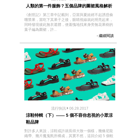
人類的第一件服飾？五個品牌的圍裙風格解析
《創世記》第三章中記載到，亞當與夏娃經不起誘惑偷
嚐禁果，當吃下其果子之後，眼睛視線就此明亮起來，
同時發現彼此無衣遮體，便羞愧地找來身旁無花果樹的
葉子編為圍裙，許...
- 繼續閱讀
流行快訊
06.28.2017
涼鞋特輯（下）—— 5 個不容你忽視的小眾涼
鞋品牌
對許多人來說，涼鞋或許就長得大致一個樣，幾條尼龍
織帶、幾片魔鬼氈所構成，其實不然，這回介紹 5 個較