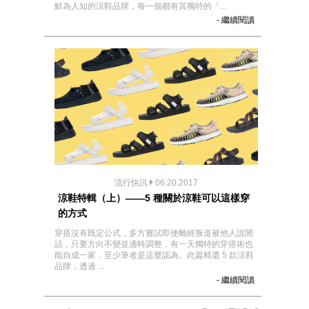
鮮為人知的涼鞋品牌，每一個都有其獨特的「...
- 繼續閱讀
流行快訊
06.20.2017
涼鞋特輯（上）——5 種關於涼鞋可以這樣穿
的方式
穿搭沒有既定公式，多方嘗試即便離經叛道被他人說閒
話，只要方向不變並適時調整，有一天獨特的穿搭術也
能自成一家，至少筆者是這麼認為。此篇精選 5 款涼鞋
品牌，透過 ...
- 繼續閱讀