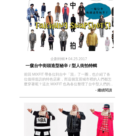
企劃特輯
04.25.2017
一窺台中街頭造型秘辛 / 型人街拍特輯
前回 MIXFIT 帶各位到台中「混」了一圈，也介紹了各
位值得造訪的特色店家，而這個宜居城市裡的人們都怎
麼穿著呢？這次 MIXFIT 也為各位整理了台中型人們的...
- 繼續閱讀