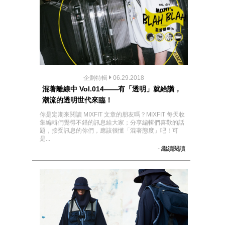
企劃特輯
06.29.2018
混著離線中 Vol.014——有「透明」就給讚，
潮流的透明世代來臨！
你是定期來閱讀 MIXFIT 文章的朋友嗎？MIXFIT 每天收
集編輯們覺得不錯的訊息給大家；分享編輯們喜歡的話
題，接受訊息的你們，應該很懂「混著態度」吧！可
是...
- 繼續閱讀