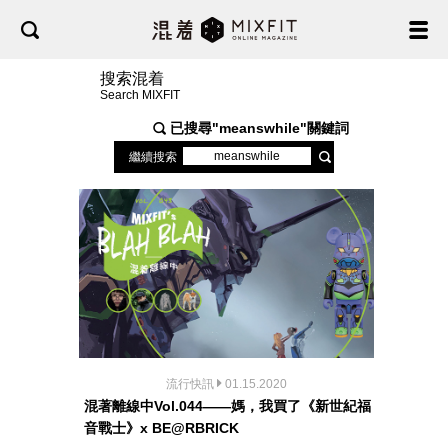
搜索混着
Search MIXFIT
已搜尋"
meanswhile
"關鍵詞
繼續搜索
流行快訊
01.15.2020
混著離線中Vol.044——媽，我買了《新世紀福
音戰士》x BE@RBRICK