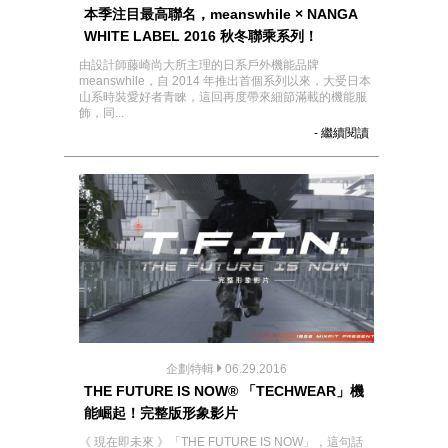
本季注目最高聯名，meanswhile × NANGA
WHITE LABEL 2016 秋冬聯乘系列！
由設計師藤崎尚大所主理的日系戶外機能品牌
meanswhile，自 2014 年推出首個系列以來，大受日本
山系時裝愛好者青睞，這回再度帶來細節滿載的機能服
飾，同...
- 繼續閱讀
企劃特輯
06.29.2016
THE FUTURE IS NOW® 「TECHWEAR」機
能崛起！完整版形象影片
《 現在即未來 》「THE FUTURE IS NOW」，這句話