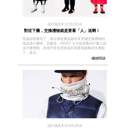
流行快訊
12.20.2016
對症下藥，交換禮物就是要看「人」送啊！
聖誕節快要到了，各位朋友應該都非常苦惱交換禮物到
底該送什麼吧，別緊張，MIXFIT 今天就來教你什麼人該
送什麼禮物，從他平常造型的喜好其實就能夠抓住重點
了，各位...
- 繼續閱讀
流行快訊
10.04.2016