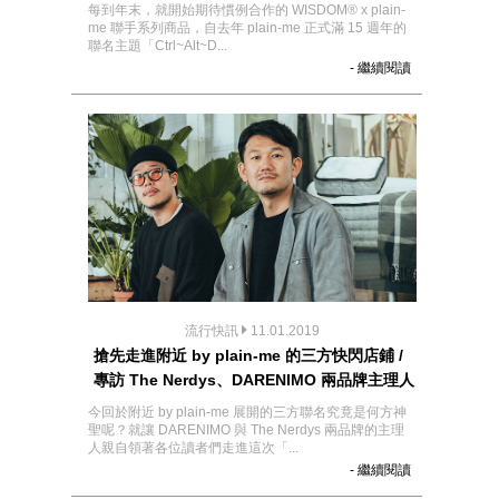
每到年末，就開始期待慣例合作的 WISDOM® x plain-
me 聯手系列商品，自去年 plain-me 正式滿 15 週年的
聯名主題「Ctrl~Alt~D...
- 繼續閱讀
流行快訊
11.01.2019
搶先走進附近 by plain-me 的三方快閃店鋪 /
專訪 The Nerdys、DARENIMO 兩品牌主理人
今回於附近 by plain-me 展開的三方聯名究竟是何方神
聖呢？就讓 DARENIMO 與 The Nerdys 兩品牌的主理
人親自領著各位讀者們走進這次「...
- 繼續閱讀