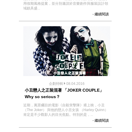
用假期風格提案，並分別邀請於音樂創作與服裝設計領
域頗具盛...
- 繼續閱讀
企劃特輯
08.04.2016
小丑戀人之正裝混著 「JOKER COUPLE」
Why so serious？
近期，萬眾矚目的電影《自殺突擊隊》甫上映，小丑
（The Joker） 與他的戀人小丑女孩 （Harley Quinn）
肯定是不少觀影人的目光焦點。特別的是，...
- 繼續閱讀