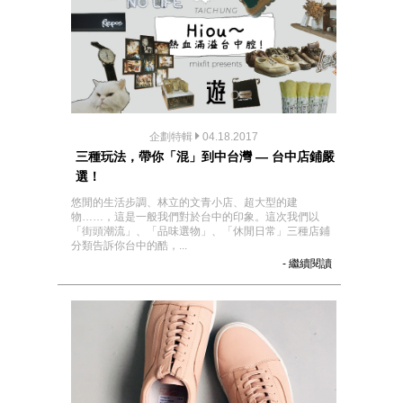
企劃特輯
04.18.2017
三種玩法，帶你「混」到中台灣 — 台中店鋪嚴
選！
悠閒的生活步調、林立的文青小店、超大型的建
物……，這是一般我們對於台中的印象。這次我們以
「街頭潮流」、「品味選物」、「休閒日常」三種店鋪
分類告訴你台中的酷，...
- 繼續閱讀