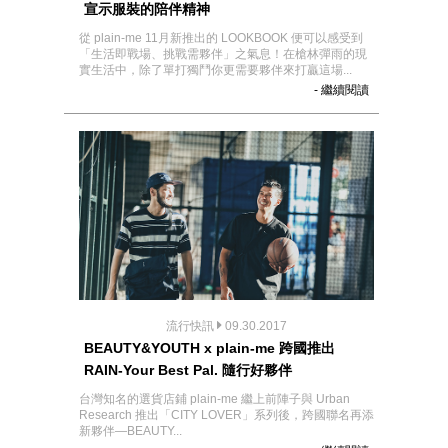
宣示服裝的陪伴精神
從 plain-me 11月新推出的 LOOKBOOK 便可以感受到
「生活即戰場、挑戰需夥伴」之氣息！在槍林彈雨的現
實生活中，除了單打獨鬥你更需要夥伴來打贏這場...
- 繼續閱讀
流行快訊
09.30.2017
BEAUTY&YOUTH x plain-me 跨國推出
RAIN-Your Best Pal. 隨行好夥伴
台灣知名的選貨店鋪 plain-me 繼上前陣子與 Urban
Research 推出「CITY LOVER」系列後，跨國聯名再添
新夥伴—BEAUTY...