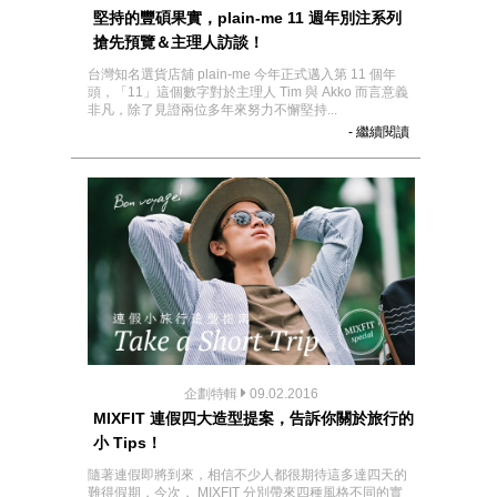
堅持的豐碩果實，plain-me 11 週年別注系列
搶先預覽＆主理人訪談！
台灣知名選貨店舖 plain-me 今年正式邁入第 11 個年
頭，「11」這個數字對於主理人 Tim 與 Akko 而言意義
非凡，除了見證兩位多年來努力不懈堅持...
- 繼續閱讀
企劃特輯
09.02.2016
MIXFIT 連假四大造型提案，告訴你關於旅行的
小 Tips！
隨著連假即將到來，相信不少人都很期待這多達四天的
難得假期，今次， MIXFIT 分別帶來四種風格不同的實