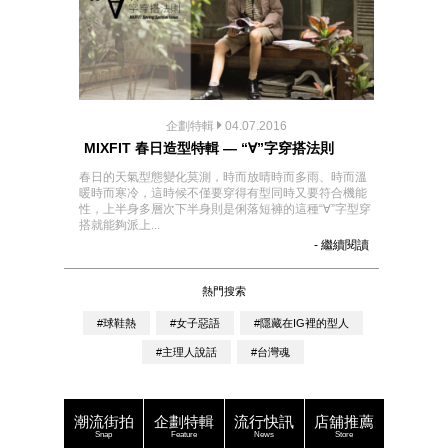
企劃特輯
04.07.2016
MIXFIT 春日造型特輯 — “∀”字穿搭法則
春日的天氣型態變化莫測，時而放晴時而多雨、時而溫
暖時而寒冷，這時候不僅要穿得有型同時又要符合機能
性，上半身多層次下半身則是俐落短褲的這種“∀”字型穿
搭就能夠派上...
- 繼續閱讀
熱門搜索
#球鞋熱
#女子惡語
#隱藏在IG裡的型人
#主理人說話
#台灣魂
潮流街拍
企劃特輯
流行快訊
店舖推薦
Snap
Feature
News
Store