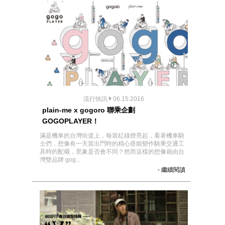
流行快訊
06.15.2016
plain-me x gogoro 聯乘企劃
GOGOPLAYER！
滿是機車的台灣街道上，每當紅綠燈亮起，看著機車騎
士們，想像有一天當出門時的精心搭能變作騎乘交通工
具時的配襯，景象是否會不同？然而這樣的想像藉由台
灣雙品牌 gog...
- 繼續閱讀