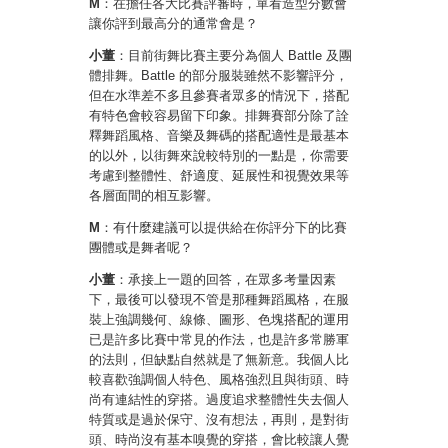
M
：在擔任各大比賽評審時，單看造型分數會
讓你評到最高分的通常會是？
小董
：目前街舞比賽主要分為個人 Battle 及團
體排舞。Battle 的部分服裝雖然不影響評分，
但在水準差不多且參賽者眾多的情況下，搭配
有特色會較容易留下印象。排舞賽部分除了詮
釋舞蹈風格、音樂及舞碼的搭配適性是最基本
的以外，以街舞來說較特別的一點是，你需要
考慮到整體性、舒適度、延展性和視覺效果等
各層面間的相互影響。
M
：有什麼建議可以提供給在你評分下的比賽
團體或是舞者呢？
小董
：承接上一題的回答，在眾多考量因素
下，最後可以發現不管是那種舞蹈風格，在服
裝上強調幾何、線條、圖形、色塊搭配的運用
已是許多比賽中常見的作法，也是許多常勝軍
的法則，但缺點自然就是了無新意。我個人比
較喜歡強調個人特色、風格強烈且與街頭、時
尚有連結性的穿搭。過度追求整體性失去個人
特質或是過於保守、沒有想法，再則，是對街
頭、時尚沒有基本嗅覺的穿搭，會比較讓人覺