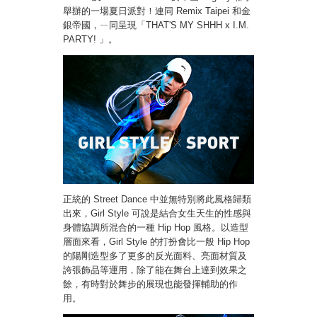
舉辦的一場夏日派對！連同 Remix Taipei 和金
銀帝國，ㄧ同呈現「THAT'S MY SHHH x I.M.
PARTY! 」。
正統的 Street Dance 中並無特別將此風格歸類
出來，Girl Style 可說是結合女生天生的性感與
身體協調所混合的一種 Hip Hop 風格。以造型
層面來看，Girl Style 的打扮會比一般 Hip Hop
的陽剛造型多了更多的反光面料、亮面材質及
誇張飾品等運用，除了能在舞台上達到效果之
餘，有時對於舞步的展現也能發揮輔助的作
用。