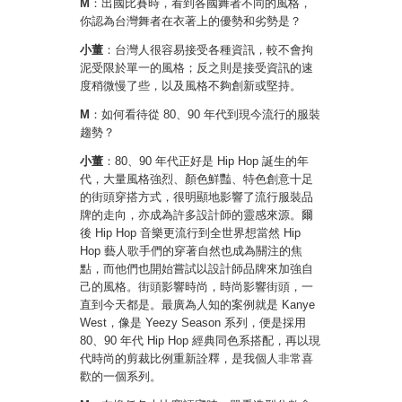
M
：出國比賽時，看到各國舞者不同的風格，
你認為台灣舞者在衣著上的優勢和劣勢是？
小董
：台灣人很容易接受各種資訊，較不會拘
泥受限於單一的風格；反之則是接受資訊的速
度稍微慢了些，以及風格不夠創新或堅持。
M
：如何看待從 80、90 年代到現今流行的服裝
趨勢？
小董
：80、90 年代正好是 Hip Hop 誕生的年
代，大量風格強烈、顏色鮮豔、特色創意十足
的街頭穿搭方式，很明顯地影響了流行服裝品
牌的走向，亦成為許多設計師的靈感來源。爾
後 Hip Hop 音樂更流行到全世界想當然 Hip
Hop 藝人歌手們的穿著自然也成為關注的焦
點，而他們也開始嘗試以設計師品牌來加強自
己的風格。街頭影響時尚，時尚影響街頭，一
直到今天都是。最廣為人知的案例就是 Kanye
West，像是 Yeezy Season 系列，便是採用
80、90 年代 Hip Hop 經典同色系搭配，再以現
代時尚的剪裁比例重新詮釋，是我個人非常喜
歡的一個系列。