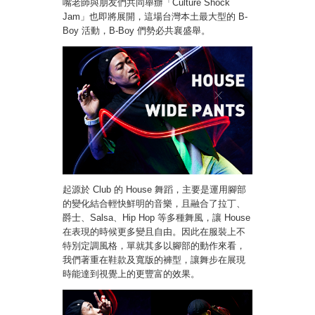
嘴老師與朋友們共同舉辦「Culture Shock
Jam」也即將展開，這場台灣本土最大型的 B-
Boy 活動，B-Boy 們勢必共襄盛舉。
起源於 Club 的 House 舞蹈，主要是運用腳部
的變化結合輕快鮮明的音樂，且融合了拉丁、
爵士、Salsa、Hip Hop 等多種舞風，讓 House
在表現的時候更多變且自由。因此在服裝上不
特別定調風格，單就其多以腳部的動作來看，
我們著重在鞋款及寬版的褲型，讓舞步在展現
時能達到視覺上的更豐富的效果。