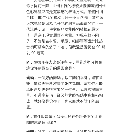
似乎從前一陣 Fit 到不行的樣貌又慢慢轉變回到
色彩鮮豔或者是寬鬆感的表達方式。感覺回到
了80、90年代的模樣，唯一不同的是，當初會
追求寬鬆是因為也許能夠將單品繼續的往下一
代流傳，讓一件衣服的功能能夠發揮到最大
值，是為了現實層面的考量。但現在就不同
了，不論是在材質、版型、細節等等設計比起
當初可精緻的多了！哈，但我還是愛黃金 90 所
以 90 最高！
M
：在擔任各大比賽評審時，單看造型分數會
讓你評到最高分的通常會是？
光頭
：一個好的舞碼，除了舞蹈本身，還有音
樂、情緒等等所堆疊出來的氛圍。當然你不能
忽略造型也是很重要的一件事。我喜歡簡簡單
單、不過度花俏，卻又能夠跟舞碼本身相輔相
成，就好像是你換了一套衣服就不對了的感
覺。
M
：有什麼建議可以提供給在你評分下的比賽
團體或是舞者呢？
光頭
：試著去突破刻板印象，嘗試用強烈的衝