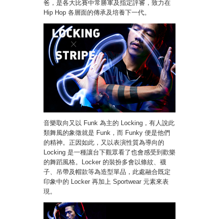
爸，是各大比賽中常勝軍及指定評審，致力在
Hip Hop 各層面的傳承及培養下一代。
音樂取向又以 Funk 為主的 Locking，有人說此
類舞風的象徵就是 Funk，而 Funky 便是他們
的精神。正因如此，又以表演性質為導向的
Locking 是一種讓台下觀眾看了也會感受到歡樂
的舞蹈風格。Locker 的裝扮多會以條紋、襪
子、吊帶及帽款等為造型單品，此處融合既定
印象中的 Locker 再加上 Sportwear 元素來表
現。