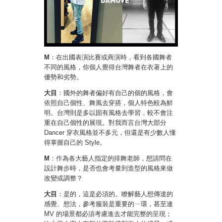
M
：在出國表演比賽或商演時，看到各國舞者
不同的風格，你個人覺得台灣舞者在衣著上的
優勢和劣勢。
大目
：國外的舞者偏好有自己的個的風格，會
依照自己個性、舞風去穿搭，個人特色較為鮮
明。台灣則是多以固有風格去學習，較不會注
重在自己個性的展現。對我而言台灣大部分
Dancer 穿衣風格並不多元，但還是有少數人懂
得掌握自己的 Style。
M
：作
為各大藝人指定的排舞老師，想請問在
設計舞步時，是否也會考量到造型的風格來做
改變或調整？
大目
：是的，這是必須的。瞭解藝人想傳達的
感覺、想法，參考服裝是重要的ㄧ環，甚至連
MV 的場景都必須考慮進去才能完整的呈現；