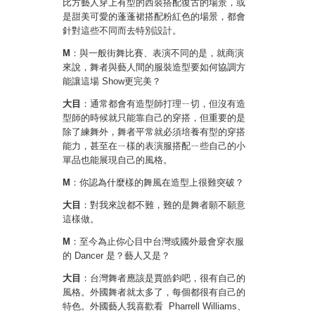
比方藝人穿上有型的西裝搭配復古的場景，或
是甜美可愛的蓬蓬裙搭配粉紅色的場景，都會
針對這些不同而去特別設計。
M
：與一般街舞比賽、表演不同的是，就商演
來說，舞者與藝人間的服裝造型要如何協調方
能讓這場 Show更完美？
大目
：通常都會有造型師打理ㄧ切，但沒有造
型師的時候就只能靠自己的穿搭，但重要的是
除了練舞外，舞者平常就必須培養有型的穿搭
能力，甚至在ㄧ樣的表演服搭配ㄧ些自己的小
單品也能展現自己的風格。
M
：你認為什麼樣的舞風在造型上很難突破？
大目
：對我來說都不難，難的是舞者願不願意
這樣做。
M
：至今為止你心目中台灣或國外最會穿衣服
的 Dancer 是？藝人又是？
大目
：台灣舞者應該是賈皓鈞吧，很有自己的
風格。外國舞者就太多了，每個都很有自己的
特色。外國藝人我喜歡看 Pharrell Williams、