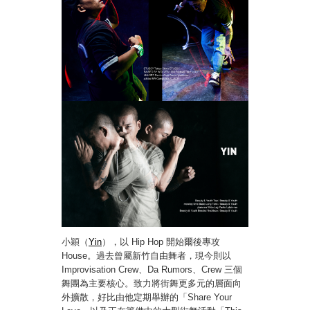
小穎（
Yin
），以 Hip Hop 開始爾後專攻
House。過去曾屬新竹自由舞者，現今則以
Improvisation Crew、Da Rumors、Crew 三個
舞團為主要核心。致力將街舞更多元的層面向
外擴散，好比由他定期舉辦的「Share Your