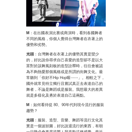
M
：在出國表演比賽或商演時，看到各國舞者
不同的風格，你個人覺得台灣舞者在衣著上的
優勢和劣勢。
光頭
：台灣舞者在衣著上的優勢其實是蠻少
的，好比說你尋求自己喜愛的造型卻不是以大
眾對於該舞風刻板的造型詮釋時，往往會被認
為不夠熱愛那個風格或是所謂的街舞文化。最
常聽到「你好不Hip Hop喔⋯⋯」。相較之下，
國外就常見特立獨行且嘗試真正去表達自己的
舞者，不論是舞蹈或是服裝。我想最大的差異
就是多樣化及勇於表達自己這兩點。
M
：如何看待從 80、90年代到現今流行的服裝
趨勢？
光頭
：服裝、造型、音樂、舞蹈等流行文化其
實是一個波狀圖，好比說退流行的東西，有朝
一日勢必會再度逆襲！我喜歡這種感覺，最近