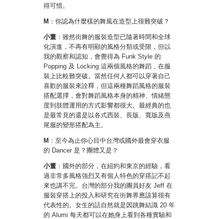
得可惜。
M
：你認為什麼樣的舞風在造型上很難突破？
小董
：雖然街舞的服裝造型已隨著時間和全球
化演進，不再有明顯的風格分類或受限，但以
我的觀察和認知，會覺得為 Funk Style 的
Popping 及 Locking 這兩個風格的舞蹈，在服
裝上比較難突破。當然任何人都可以穿著自己
喜歡的服裝來詮釋，但這兩種舞蹈風格的服裝
搭配選擇，會對舞蹈風格本身的精神、情緒態
度到肢體運用的方式影響都很大。最經典的也
是最常見的還是以各式西裝、長版、寬版及燕
尾服的變形搭配為主。
M
：至今為止你心目中台灣或國外最會穿衣服
的 Dancer 是？團體又是？
小董
：國外的部分，在紐約和東京的經驗，看
過非常多風格強烈又有個人特色的穿搭記不起
來也講不完。台灣的部分我的團員好友 Jeff 在
服裝穿搭上的投入和研究在街舞界應該算很有
代表性的。女生的話自然就是因跳舞結識 20 年
的 Alumi 每天都可以在她身上看到各種實驗和