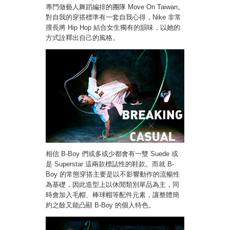
專門做藝人舞蹈編排的團隊 Move On Taiwan。
對自我的穿搭標準有一套自我心得，Nike 非常
擅長將 Hip Hop 結合女生獨有的韻味，以她的
方式詮釋出自己的風格。
相信 B-Boy 們或多或少都會有一雙 Suede 或
是 Superstar 這兩款標誌性的鞋款。而就 B-
Boy 的常態穿搭主要是以不影響動作的流暢性
為基礎，因此造型上以休閒類別單品為主，同
時會加入毛帽、棒球帽等配件元素，讓整體簡
約之餘又能凸顯 B-Boy 的個人特色。