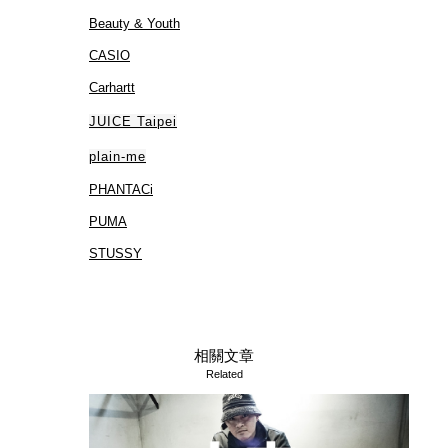
Beauty & Youth
CASIO
Carhartt
JUICE Taipei
plain-me
PHANTACi
PUMA
STUSSY
相關文章
Related