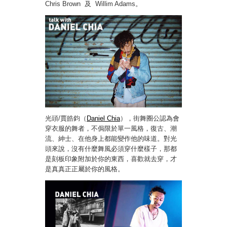
Chris Brown 及 Willim Adams。
光頭/賈皓鈞（
Daniel Chia
），街舞圈公認為會
穿衣服的舞者，不侷限於單一風格，復古、潮
流、紳士、在他身上都能變作他的味道。對光
頭來說，沒有什麼舞風必須穿什麼樣子，那都
是刻板印象附加於你的東西，喜歡就去穿，才
是真真正正屬於你的風格。