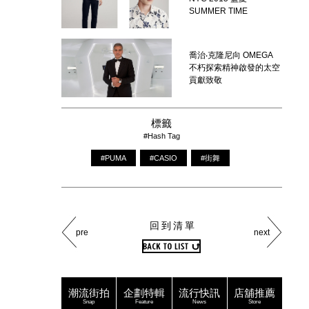
SUMMER TIME
喬治‧克隆尼向 OMEGA
不朽探索精神啟發的太空
貢獻致敬
標籤
#Hash Tag
#PUMA
#CASIO
#街舞
回到清單
pre
next
潮流街拍
企劃特輯
流行快訊
店舖推薦
Snap
Feature
News
Store