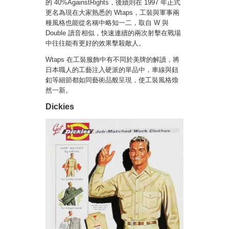
的
40%AgainstRights，後續則在 1997 年正式
更名為現在大家熟悉的 Wtaps，工裝與軍事兩
種風格也能從名稱中略知一二，取自 W 與
Double 讀音相似，快速連續的兩次射擊在戰場
中往往能有更好的效果擊殺敵人。
Wtaps 在工裝服飾中有不同於美牌的解讀，將
日本職人的工藝注入硬派的單品中，車線與鈕
釦等細節都如同藝術品般呈現，使工裝風格煥
然一新。
Dickies