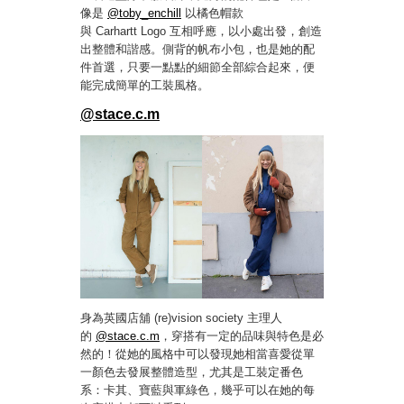
像是
@toby_enchill
以橘色帽款
與 Carhartt Logo 互相呼應，以小處出發，創造
出整體和諧感。側背的帆布小包，也是她的配
件首選，只要一點點的細節全部綜合起來，便
能完成簡單的工裝風格。
@stace.c.m
身為英國店舖 (re)vision society 主理人
的
@stace.c.m
，穿搭有一定的品味與特色是必
然的！從她的風格中可以發現她相當喜愛從單
一顏色去發展整體造型，尤其是工裝定番色
系：卡其、寶藍與軍綠色，幾乎可以在她的每