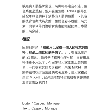
以經典工裝品牌呈現工裝風格再適合不過，但
色系更是重點，型人崔俐萱將 Dickies 的外套
搭配軍綠色的褲子演藝出工裝的穩重，卡其色
的後背包亦成為亮點，整體色彩不脫離工裝元
素，簡單俐落的證明女孩也能輕鬆的做出專屬
的工裝穿搭。
後記
回歸到開頭
「服裝用以定義一個人的職業與性
格，那是上個世紀的事情了。」
，在資訊爆炸
的 21 世紀，任何事情都將化作可能，而穿搭風
格便更不用說了，今回帶領大家走進工裝的世
界，一同探索其經典與精神，未來 MIXFIT 也
將持續尋找街頭當紅的衣著風格，請大家務必
鎖定 MIXFIT，如果讀者對特定風格有興趣也歡
迎留言告訴我們！
Editor / Casper、Monique
Text / Casper、Monique