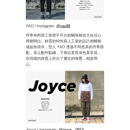
YAO / Instagram:
@yao98
丹寧布料與工裝密不可分的關係相信大伙兒心
裡都明白，材質的特性搭上工裝的設計相輔相
成如魚得水，型人 YAO 透過不同色系的丹寧搭
配，加上配件點綴，下身以直筒深色系呈現，
在同樣的材質上作出了層次的堆疊，相當用
心。
Joyce / Instagram:
@joyce__0913