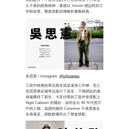
久不衰的經典精神，最後以 Visvim 標誌性的工
作鞋收尾，整套搭配彷彿教科書般經典。
吳思憲 / Instagram:
@sihxianwu
工裝中經典的單品無非就是連身工作褲，型人
吳思憲將必備單品進行了改造，下捲綁起的連
身服獲得了新生，卡其仿舊的工裝外套搭配上
Nigel Cabourn 的襯衫，如同走出 90 年代照片
中的人物，低調內斂的 Converse 不過度搶走
全身風采，卻默默襯托出了整套搭配。