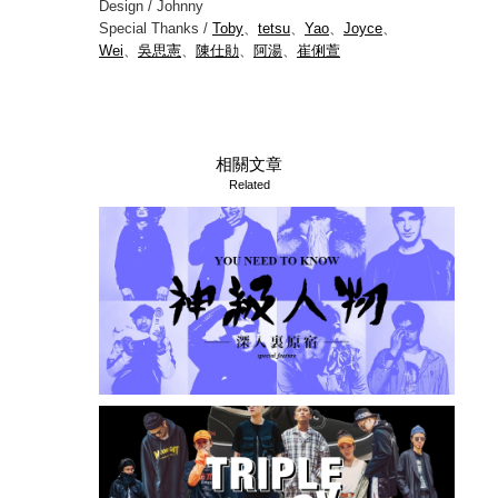
Design / Johnny
Special Thanks /
Toby
、
tetsu
、
Yao
、
Joyce
、
Wei
、
吳思憲
、
陳仕勛
、
阿湯
、
崔俐萱
相關文章
Related