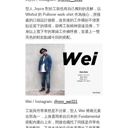
型人 Joyce 對於工裝也有自己獨到的見解，以
Wlofsd 的 Pullover work shirt 作為核心，拼接
處的口袋設計搶眼，改良後的工作襯衫不僅更
貼近當下的環境，卻將工裝精神源遠流傳，下
身以上寬下窄的軍綠工作褲呼應，並選上一雙
亮色的鞋款點綴今回的搭配。
Wei / Instagram:
@nmr_wei321
工裝與丹寧果然是不分家，型人 Wei 將兩元素
合而為一，上身選用來自日本的 Fundamental
搭配內裏白上衣，間接也襯托了同樣是丹寧色
系的配件，下身水洗的牛仔色系帶出了丹寧歷