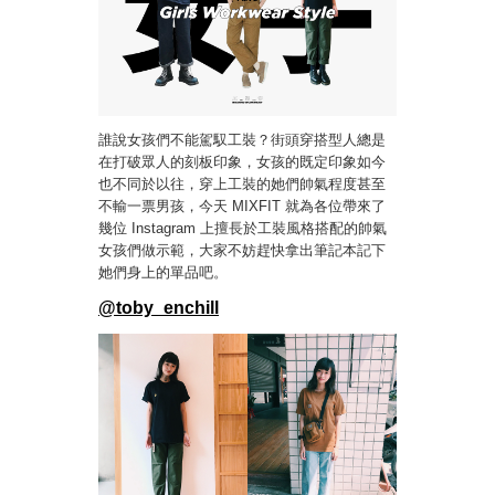
誰說女孩們不能駕馭工裝？街頭穿搭型人總是
在打破眾人的刻板印象，女孩的既定印象如今
也不同於以往，穿上工裝的她們帥氣程度甚至
不輸一票男孩，今天 MIXFIT 就為各位帶來了
幾位 Instagram 上擅長於工裝風格搭配的帥氣
女孩們做示範，大家不妨趕快拿出筆記本記下
她們身上的單品吧。
@toby_enchill