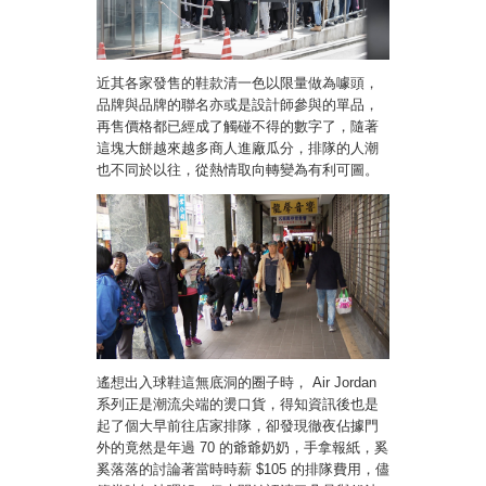
近其各家發售的鞋款清一色以限量做為噱頭，
品牌與品牌的聯名亦或是設計師參與的單品，
再售價格都已經成了觸碰不得的數字了，隨著
這塊大餅越來越多商人進廠瓜分，排隊的人潮
也不同於以往，從熱情取向轉變為有利可圖。
遙想出入球鞋這無底洞的圈子時， Air Jordan
系列正是潮流尖端的燙口貨，得知資訊後也是
起了個大早前往店家排隊，卻發現徹夜佔據門
外的竟然是年過 70 的爺爺奶奶，手拿報紙，奚
奚落落的討論著當時時薪 $105 的排隊費用，儘