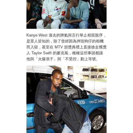
Kanye West 過去的脾氣與言行舉止相當脫序，
是眾人皆知的，除了曾經因為摔毀狗仔的相機
而入獄，甚至在 MTV 頒獎典禮上直接搶走獲獎
人 Taylor Swift 的麥克風，種種這些事蹟都讓
他與「火爆浪子」與「不受控」劃上等號。