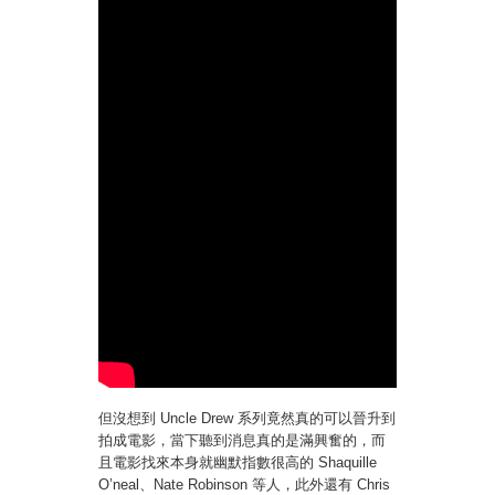
但沒想到 Uncle Drew 系列竟然真的可以晉升到
拍成電影，當下聽到消息真的是滿興奮的，而
且電影找來本身就幽默指數很高的 Shaquille
O’neal、Nate Robinson 等人，此外還有 Chris