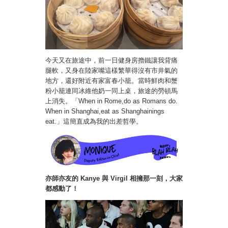
今天又在旅途中，前一日健身房擼鐵讓我背痛
腿軟，又身在陸家嘴這樣繁華得沒有市井氣的
地方，還好附近有家富春小籠。當時鮮肉和蟹
粉小籠連同冰維他奶一同上桌，旅途的勞頓馬
上消失。「When in Rome,do as Romans do.
When in Shanghai,eat as Shanghainings
eat.」這簡直成為我的出差哲學。
亦師亦友的
Kanye 與
Virgil 相擁那一刻，大家
都感動了！