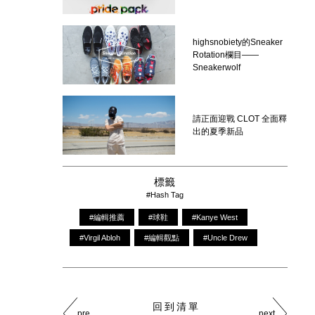
highsnobiety的Sneaker
Rotation欄目——
Sneakerwolf
請正面迎戰 CLOT 全面釋
出的夏季新品
標籤
#Hash Tag
#編輯推薦
#球鞋
#Kanye West
#Virgil Abloh
#編輯觀點
#Uncle Drew
回到清單
pre
next