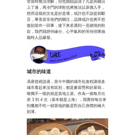
管當時無法理解，但也開始認清了凡是與錢沾
上了邊，再冷門的球鞋也將無法以原價入手，
然而這樣的文化是好是壞，或許也不該提前斷
言，畢竟若非他們的關注，品牌或許也將不把
復刻當作一回事，接下來若遇到一見鍾情的鞋
款，我們就靜待緣分、心平氣和的等待排隊抽
籤時人品爆發。
城市的味道
馮唐曾經說過，當今中國的城市化進程讓很多
城市看起來沒有區別，都是麥當勞和好萊塢，
唯獨不一樣的就是當地土菜。作為一個每月出
差 3 到 4 次（基本都是上海），我覺得每次來
到魔都不吃一頓當地的飯是對自己身體的極大
刻薄。