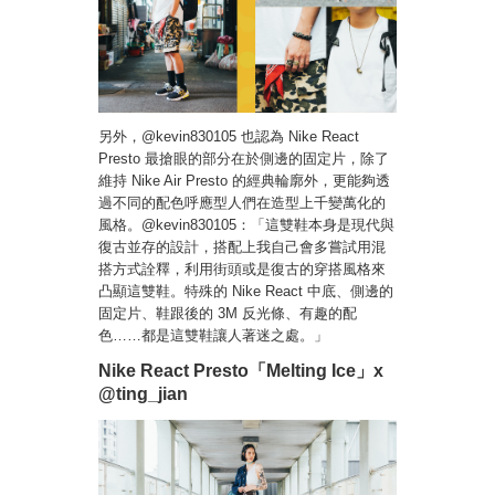
另外，@kevin830105 也認為 Nike React
Presto 最搶眼的部分在於側邊的固定片，除了
維持 Nike Air Presto 的經典輪廓外，更能夠透
過不同的配色呼應型人們在造型上千變萬化的
風格。@kevin830105：「這雙鞋本身是現代與
復古並存的設計，搭配上我自己會多嘗試用混
搭方式詮釋，利用街頭或是復古的穿搭風格來
凸顯這雙鞋。特殊的 Nike React 中底、側邊的
固定片、鞋跟後的 3M 反光條、有趣的配
色……都是這雙鞋讓人著迷之處。」
Nike React Presto「Melting Ice」x
@ting_jian