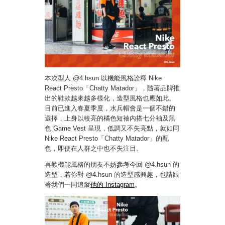
本次型人 @4.hsun 以機能風格詮釋 Nike
React Presto「Chatty Matador」，隨著品牌推
出的鞋款越來越多樣化，造型風格也應如此。
目前已進入春夏季度，水兵帽會是一個不錯的
選擇，上身以較亮的橘色短袖內搭七分袖及黑
色 Game Vest 呈現，低調又不失亮點，就如同
Nike React Presto「Chatty Matador」的配
色，即便在人群之中也不失注目。
喜歡機能風格的朋友不妨參考今回 @4.hsun 的
造型，若你對 @4.hsun 的造型感興趣，也請跟
著我們一同追蹤
他的 Instagram
。