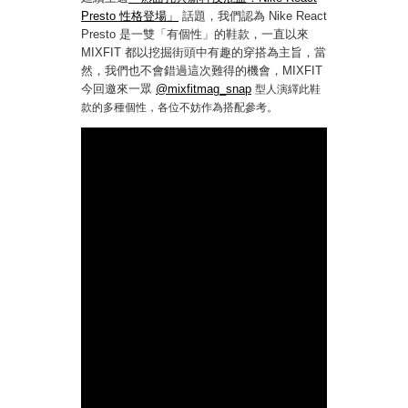
Presto 性格登場」
話題，我們認為 Nike React
Presto 是一雙「有個性」的鞋款，一直以來
MIXFIT 都以挖掘街頭中有趣的穿搭為主旨，當
然，我們也不會錯過這次難得的機會，MIXFIT
今回邀來一眾
@mixfitmag_snap
型人演繹此鞋
款的多種個性，各位不妨作為搭配參考。