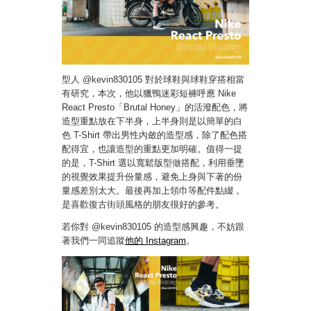
型人 @kevin830105 對於球鞋與球鞋穿搭相當
有研究，本次，他以獵鴨迷彩短褲呼應 Nike
React Presto「Brutal Honey」的活潑配色，將
造型重點放在下半身，上半身則是以簡單的白
色 T-Shirt 帶出男性內斂的造型感，除了配色搭
配得宜，也讓造型的重點更加明確。值得一提
的是，T-Shirt 選以寬鬆版型做搭配，利用垂墜
的視覺效果提升份量感，避免上身與下著的份
量感差別太大。最後再加上領巾等配件點綴，
是喜歡復古街頭風格的朋友很好的參考。
若你對 @kevin830105 的造型感興趣，不妨跟
著我們一同追蹤
他的 Instagram
。