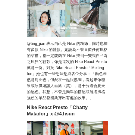
@ting_jian 表示自己是 Nike 的粉絲，同時也擁
有多款 Nike 的鞋款。她認為不管喜歡任何風格
的穿搭，都一定能夠在 Nike 找到一雙讓自己為
之瘋狂的鞋款，像是這次的 Nike React Presto
就是一例。對於 Nike React Presto「Melting
Ice」她也有一些想法想與各位分享：「顏色雖
然是對比色，但配在一起很協調，看起來像糖
果或冰淇淋讓人垂涎（笑），是十分適合夏天
的配色。我想，不管是簡單的搭配或混搭風格
強烈的單品都能夠穿出有趣的效果。」
Nike React Presto「Chatty
Matador」x @4.hsun