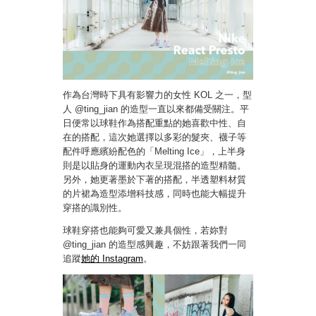
作為台灣時下具有影響力的女性 KOL 之一，型
人 @ting_jian 的造型一直以來都備受關注。平
日便常以球鞋作為搭配重點的她喜歡中性、自
在的搭配，這次她選擇以多彩的髮夾、襪子等
配件呼應繽紛配色的「Melting Ice」，上半身
則是以貼身的運動內衣呈現混搭的造型精髓。
另外，她更著墨於下著的搭配，半透塑料材質
的片裙為造型添增科技感，同時也能大幅提升
穿搭的識別性。
球鞋穿搭也能夠可愛又兼具個性，若妳對
@ting_jian 的造型感興趣，不妨跟著我們一同
追蹤
她的 Instagram
。