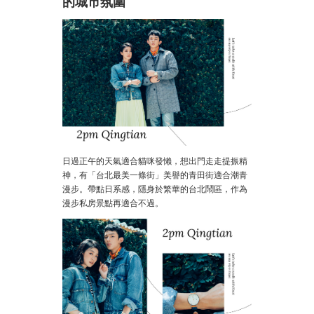
的城市氛圍
日過正午的天氣適合貓咪發懶，想出門走走提振精
神，有「台北最美一條街」美譽的青田街適合潮青
漫步。帶點日系感，隱身於繁華的台北鬧區，作為
漫步私房景點再適合不過。