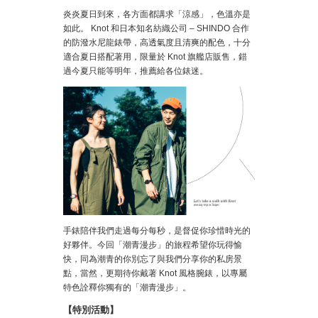
炎炎夏日到來，各方面都講求「涼感」，色溫亦是
如此。 Knot 和日本知名紡織公司 – SHINDO 合作
的防潑水尼龍錶帶，高透氣度且清爽的配色，十分
適合夏日搭配著用，限量於 Knot 旗艦店販售，錯
過今夏只能等明年，推薦給各位錶迷。
手錶陪伴我們走過每分每秒，是督促你珍惜時光的
好夥伴。今回「潮青漫步」的旅程希望你玩得愉
快，同為潮青的你別忘了與我們分享你的私房景
點，當然，更期待你戴著 Knot 風格腕錶，以專屬
特色詮釋你獨有的「潮青漫步」。
【特別活動】