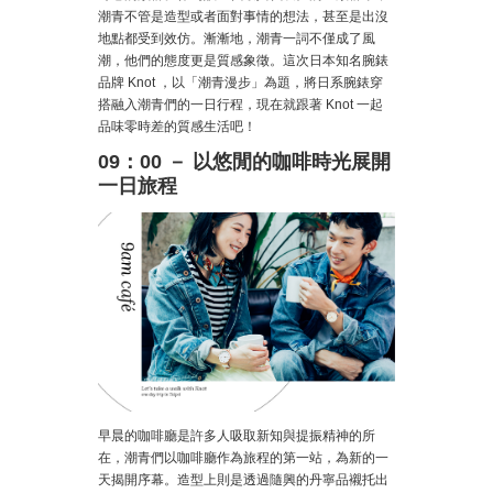
潮青不管是造型或者面對事情的想法，甚至是出沒
地點都受到效仿。漸漸地，潮青一詞不僅成了風
潮，他們的態度更是質感象徵。這次日本知名腕錶
品牌 Knot ，以「潮青漫步」為題，將日系腕錶穿
搭融入潮青們的一日行程，現在就跟著 Knot 一起
品味零時差的質感生活吧！
09：00 － 以悠閒的咖啡時光展開
一日旅程
早晨的咖啡廳是許多人吸取新知與提振精神的所
在，潮青們以咖啡廳作為旅程的第一站，為新的一
天揭開序幕。造型上則是透過隨興的丹寧品襯托出