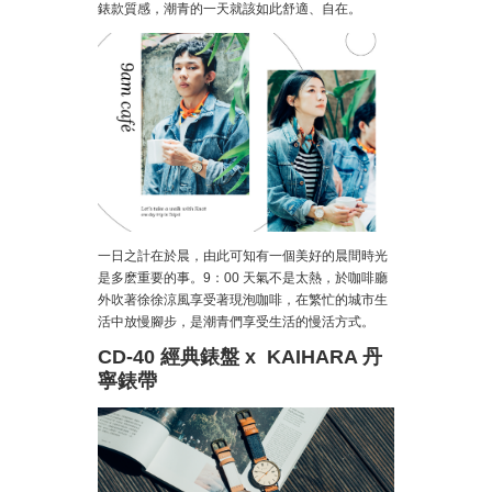
錶款質感，潮青的一天就該如此舒適、自在。
一日之計在於晨，由此可知有一個美好的晨間時光
是多麽重要的事。9：00 天氣不是太熱，於咖啡廳
外吹著徐徐涼風享受著現泡咖啡，在繁忙的城市生
活中放慢腳步，是潮青們享受生活的慢活方式。
CD-40 經典錶盤 x KAIHARA 丹
寧錶帶