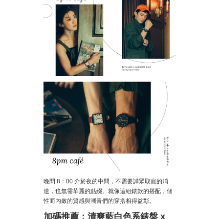
晚間 8：00 介於夜的中間，不需要譁眾取寵的消
遣，也無需華麗的點綴。就像這組錶款的搭配，個
性而內斂的質感與潮青們的穿搭相得益彰。
加碼推薦：清爽藍白色系錶盤 x