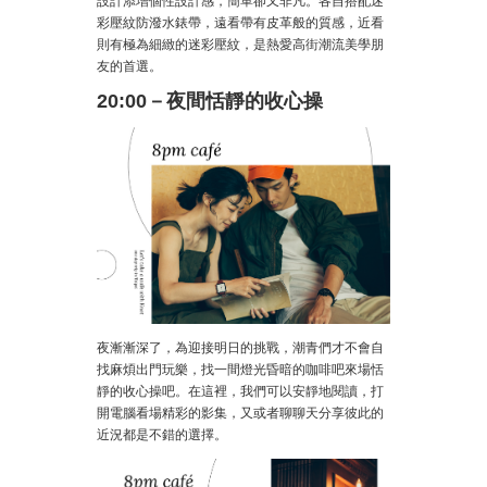
設計添增個性設計感，簡單卻又非凡。各自搭配迷
彩壓紋防潑水錶帶，遠看帶有皮革般的質感，近看
則有極為細緻的迷彩壓紋，是熱愛高街潮流美學朋
友的首選。
20:00－夜間恬靜的收心操
夜漸漸深了，為迎接明日的挑戰，潮青們才不會自
找麻煩出門玩樂，找一間燈光昏暗的咖啡吧來場恬
靜的收心操吧。在這裡，我們可以安靜地閱讀，打
開電腦看場精彩的影集，又或者聊聊天分享彼此的
近況都是不錯的選擇。