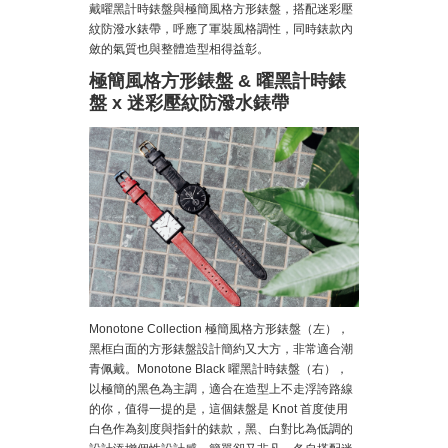
戴曜黑計時錶盤與極簡風格方形錶盤，搭配迷彩壓
紋防潑水錶帶，呼應了軍裝風格調性，同時錶款內
斂的氣質也與整體造型相得益彰。
極簡風格方形錶盤 & 曜黑計時錶
盤 x 迷彩壓紋防潑水錶帶
Monotone Collection 極簡風格方形錶盤（左），
黑框白面的方形錶盤設計簡約又大方，非常適合潮
青佩戴。Monotone Black 曜黑計時錶盤（右），
以極簡的黑色為主調，適合在造型上不走浮誇路線
的你，值得一提的是，這個錶盤是 Knot 首度使用
白色作為刻度與指針的錶款，黑、白對比為低調的