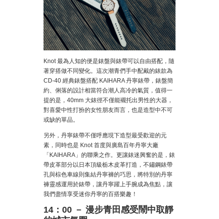
Knot 最為人知的便是錶盤與錶帶可以自由搭配，隨
著穿搭做不同變化。這次潮青們手中配戴的錶款為
CD-40 經典錶盤搭配 KAIHARA 丹寧錶帶，錶盤簡
約、俐落的設計相當符合潮人高冷的氣質，值得一
提的是，40mm 大錶徑不僅能襯托出男性的大器，
對喜愛中性打扮的女性朋友而言，也是造型中不可
或缺的單品。
另外，丹寧錶帶不僅呼應現下造型最受歡迎的元
素，同時也是 Knot 首度與廣島百年丹寧大廠
「KAIHARA」的聯乘之作。更讓錶迷興奮的是，錶
帶皮革部分以日本頂級栃木皮革打造，不鏽鋼錶帶
孔與棕色車線則集結丹寧褲的巧思，將特別的丹寧
褲靈感運用於錶帶，讓丹寧躍上手腕成為焦點，讓
我們盡情享受迷你丹寧的百搭樂趣！
14：00 － 漫步青田感受鬧中取靜