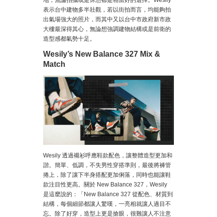
表示台中建物多半壯觀，若以街拍而言，均能夠拍
出氣場強大的照片，而其中又以台中市政府新市政
大樓最深得其心，無論想強調建物結構或是前衛的
造型感都氣勢十足。
Wesily’s New Balance 327 Mix &
Match
Wesily 透過襯衫呼應鞋款配色，讓整體造型更加和
諧。簡單、低調，不失男性穿搭準則，最後將褲管
捲上，除了讓下半身搭配更加俐落，同時也能讓鞋
款注目性更高。關於 New Balance 327，Wesily
是這麼說的：「New Balance 327 從配色、材質到
結構，每個細節都讓人驚嘆，一亮相就讓人過目不
忘。除了好穿，造型上更是搶眼，很難讓人不注意