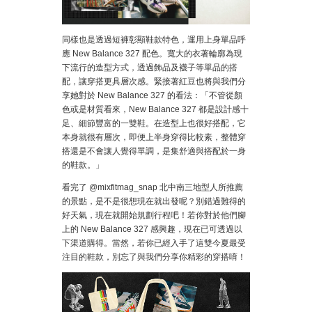
同樣也是透過短褲彰顯鞋款特色，運用上身單品呼
應 New Balance 327 配色。寬大的衣著輪廓為現
下流行的造型方式，透過飾品及襪子等單品的搭
配，讓穿搭更具層次感。緊接著紅豆也將與我們分
享她對於 New Balance 327 的看法：「不管從顏
色或是材質看來，New Balance 327 都是設計感十
足、細節豐富的一雙鞋。在造型上也很好搭配，它
本身就很有層次，即便上半身穿得比較素，整體穿
搭還是不會讓人覺得單調，是集舒適與搭配於一身
的鞋款。」
看完了 @mixfitmag_snap 北中南三地型人所推薦
的景點，是不是很想現在就出發呢？別錯過難得的
好天氣，現在就開始規劃行程吧！若你對於他們腳
上的 New Balance 327 感興趣，現在已可透過以
下渠道購得。當然，若你已經入手了這雙今夏最受
注目的鞋款，別忘了與我們分享你精彩的穿搭唷！