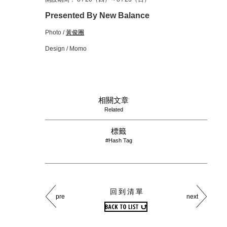
Presented By New Balance
Photo /
黃俊團
Design / Momo
相關文章
Related
標籤
#Hash Tag
回到清單
pre
next