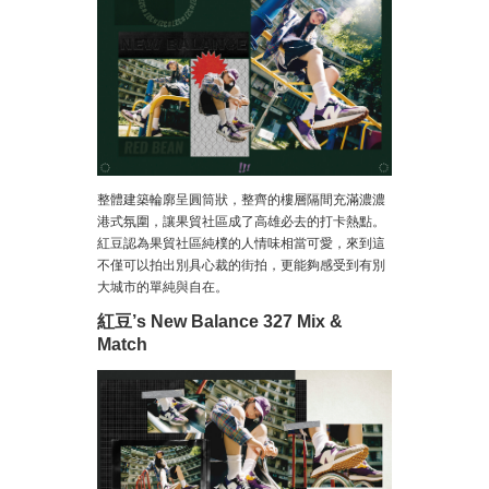
整體建築輪廓呈圓筒狀，整齊的樓層隔間充滿濃濃
港式氛圍，讓果貿社區成了高雄必去的打卡熱點。
紅豆認為果貿社區純樸的人情味相當可愛，來到這
不僅可以拍出別具心裁的街拍，更能夠感受到有別
大城市的單純與自在。
紅豆’s New Balance 327 Mix &
Match