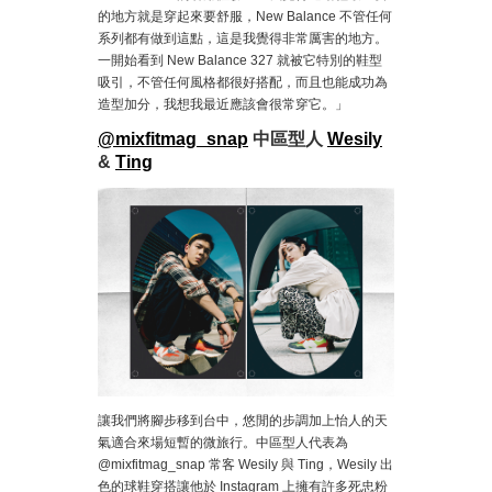
的地方就是穿起來要舒服，New Balance 不管任何
系列都有做到這點，這是我覺得非常厲害的地方。
一開始看到 New Balance 327 就被它特別的鞋型
吸引，不管任何風格都很好搭配，而且也能成功為
造型加分，我想我最近應該會很常穿它。」
@mixfitmag_snap
中區型人
Wesily
&
Ting
讓我們將腳步移到台中，悠閒的步調加上怡人的天
氣適合來場短暫的微旅行。中區型人代表為
@mixfitmag_snap 常客 Wesily 與 Ting，Wesily 出
色的球鞋穿搭讓他於 Instagram 上擁有許多死忠粉