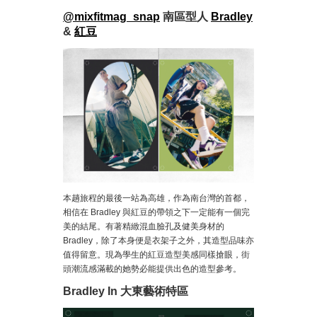
@mixfitmag_snap
南區型人
Bradley
&
紅豆
本趟旅程的最後一站為高雄，作為南台灣的首都，
相信在 Bradley 與紅豆的帶領之下一定能有一個完
美的結尾。有著精緻混血臉孔及健美身材的
Bradley，除了本身便是衣架子之外，其造型品味亦
值得留意。現為學生的紅豆造型美感同樣搶眼，街
頭潮流感滿載的她勢必能提供出色的造型參考。
Bradley In 大東藝術特區