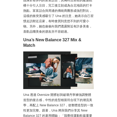
隱身於巷弄內的富富話合，其獨特且前衛的建築結
構十分引人注目，完工後立刻成為台北地區的打卡
熱點。富富話合與周邊的傳統商圈形成強烈對比，
這樣的衝突美感吸引了 Una 的注意，她表示自己習
慣走訪附近店家，有時會買到意想不到的可愛小
物。另外，她也偷偷向我們透露附近有許多美食，
喜歡品嚐美食的朋友亦不容錯過。
Una’s New Balance 327 Mix &
Match
Una 透過 Oversize 開襟衫與破壞丹寧褲強調整體
造型的復古感，中性的造型相當符合現下的潮流美
學，再配上 New Balance 327，使整體造型的一致
性更加完整。跟著，Una 將與我們分享其 New
Balance 327 的著用體驗：「我覺得運動鞋最重要