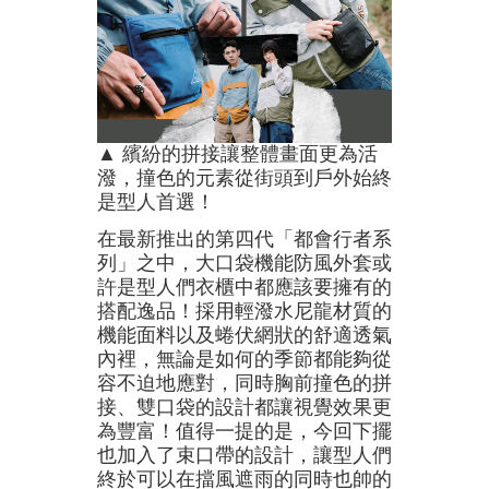
▲ 繽紛的拼接讓整體畫面更為活
潑，撞色的元素從街頭到戶外始終
是型人首選！
在最新推出的第四代「都會行者系
列」之中，大口袋機能防風外套或
許是型人們衣櫃中都應該要擁有的
搭配逸品！採用輕潑水尼龍材質的
機能面料以及蜷伏網狀的舒適透氣
內裡，無論是如何的季節都能夠從
容不迫地應對，同時胸前撞色的拼
接、雙口袋的設計都讓視覺效果更
為豐富！值得一提的是，今回下擺
也加入了束口帶的設計，讓型人們
終於可以在擋風遮雨的同時也帥的