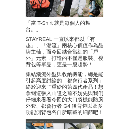
「當 T-Shirt 就是每個人的舞
台。」
STAYREAL 一直以來都以「有
趣」、「潮流」兩核心價值作為品
牌主軸，而今回結合當紅的「戶
外」元素，打造的不僅是服裝、後
背包等單品，更是一股趨勢！
集結潮流外型與收納機能，總是能
引起高度討論的「都會行者系列」
終於迎來了重磅的第四代產品！想
拿到這張入山證之前不妨先與我們
仔細來看看今回的大口袋機能防風
外套、都會行者 G4 後背包以及多
功能側背包各自所暗藏的細節吧！