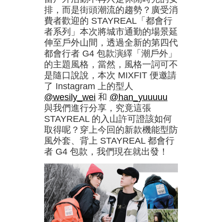
排，而是街頭潮流的趨勢？廣受消
費者歡迎的 STAYREAL「都會行
者系列」本次將城市通勤的場景延
伸至戶外山間，透過全新的第四代
都會行者 G4 包款演繹「潮戶外」
的主題風格，當然，風格一詞可不
是隨口說說，本次 MIXFIT 便邀請
了 Instagram 上的型人
@wesily_wei
和
@han_yuuuuu
與我們進行分享，究竟這張
STAYREAL 的入山許可證該如何
取得呢？穿上今回的新款機能型防
風外套、背上 STAYREAL 都會行
者 G4 包款，我們現在就出發！