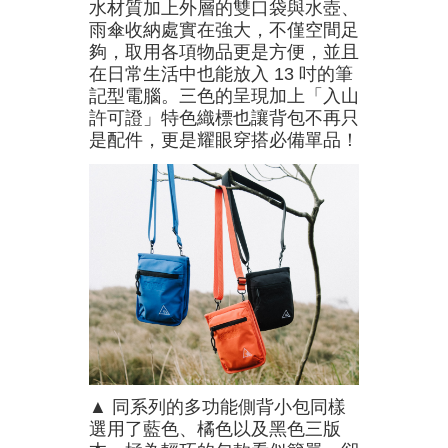
水材質加上外層的雙口袋與水壺、
雨傘收納處實在強大，不僅空間足
夠，取用各項物品更是方便，並且
在日常生活中也能放入 13 吋的筆
記型電腦。三色的呈現加上「入山
許可證」特色織標也讓背包不再只
是配件，更是耀眼穿搭必備單品！
▲ 同系列的多功能側背小包同樣
選用了藍色、橘色以及黑色三版