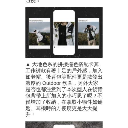
阻撓！
▲ 大地色系的拼接撞色搭配卡其
工作褲款有著十足的戶外感，加入
如老帽、後背包等配件更是散發出
濃厚的 Outdoor 氛圍，另外大家
是否也都注意到了本次型人在後背
包背帶上所加入的小巧思了呢？不
僅增加了收納，在拿取小物件如鑰
匙、耳機時的方便度更是大大提
升！