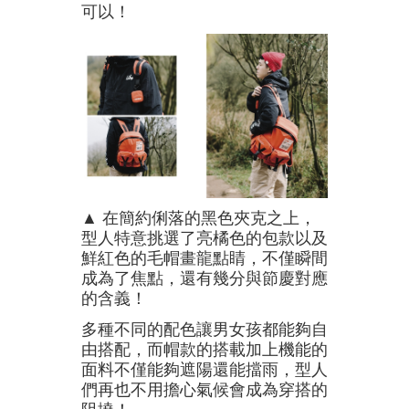
可以！
▲ 在簡約俐落的黑色夾克之上，
型人特意挑選了亮橘色的包款以及
鮮紅色的毛帽畫龍點睛，不僅瞬間
成為了焦點，還有幾分與節慶對應
的含義！
多種不同的配色讓男女孩都能夠自
由搭配，而帽款的搭載加上機能的
面料不僅能夠遮陽還能擋雨，型人
們再也不用擔心氣候會成為穿搭的