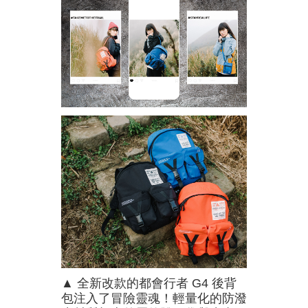
▲ 全新改款的都會行者 G4 後背
包注入了冒險靈魂！輕量化的防潑