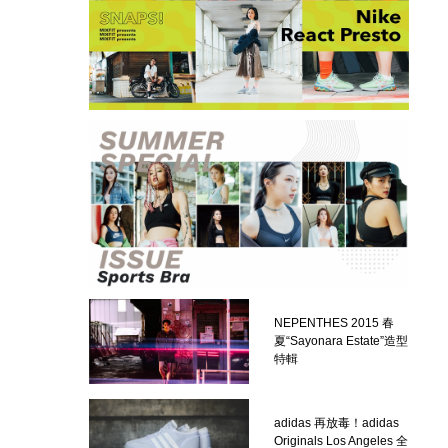
NEPENTHES 2015 春
夏“Sayonara Estate”造型
特輯
adidas 再放毒！adidas
Originals Los Angeles 全