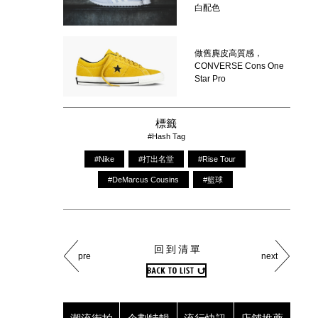
白配色
做舊麂皮高質感，
CONVERSE Cons One
Star Pro
標籤
#Hash Tag
#Nike
#打出名堂
#Rise Tour
#DeMarcus Cousins
#籃球
回到清單
pre
next