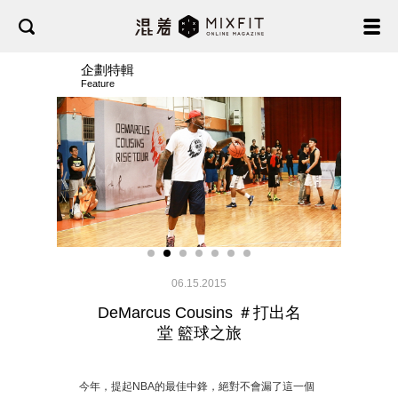
企劃特輯
Feature
⟨
⟩
06.15.2015
DeMarcus Cousins ＃打出名
堂 籃球之旅
今年，提起NBA的最佳中鋒，絕對不會漏了這一個