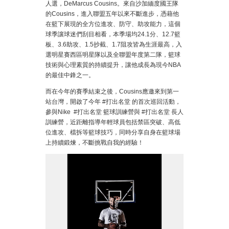
人選，DeMarcus Cousins。來自沙加緬度國王隊
的Cousins，進入聯盟五年以來不斷進步，憑藉他
在籃下展現的全方位進攻、防守、助攻能力，這個
球季讓球迷們刮目相看，本季場均24.1分、12.7籃
板、3.6助攻、1.5抄截、1.7阻攻皆為生涯最高，入
選明星賽西區明星隊以及全聯盟年度第二隊，籃球
技術與心理素質的持續提升，讓他成長為現今NBA
的最佳中鋒之一。
而在今年的賽季結束之後，Cousins應邀來到第一
站台灣，開啟了今年 #打出名堂 的首次巡回活動，
參與Nike #打出名堂 籃球訓練營與 #打出名堂 長人
訓練營，近距離指導年輕球員包括禁區突破、高低
位進攻、檔拆等籃球技巧，同時分享自身在籃球場
上持續鍛煉，不斷挑戰自我的經驗！