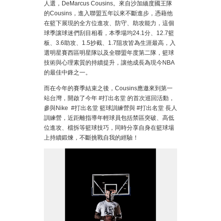
人選，DeMarcus Cousins。來自沙加緬度國王隊
的Cousins，進入聯盟五年以來不斷進步，憑藉他
在籃下展現的全方位進攻、防守、助攻能力，這個
球季讓球迷們刮目相看，本季場均24.1分、12.7籃
板、3.6助攻、1.5抄截、1.7阻攻皆為生涯最高，入
選明星賽西區明星隊以及全聯盟年度第二隊，籃球
技術與心理素質的持續提升，讓他成長為現今NBA
的最佳中鋒之一。
而在今年的賽季結束之後，Cousins應邀來到第一
站台灣，開啟了今年 #打出名堂 的首次巡回活動，
參與Nike #打出名堂 籃球訓練營與 #打出名堂 長人
訓練營，近距離指導年輕球員包括禁區突破、高低
位進攻、檔拆等籃球技巧，同時分享自身在籃球場
上持續鍛煉，不斷挑戰自我的經驗！