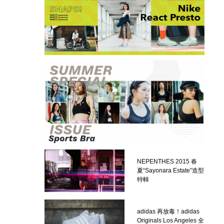
NEPENTHES 2015 春
夏“Sayonara Estate”造型
特輯
adidas 再放毒！adidas
Originals Los Angeles 全