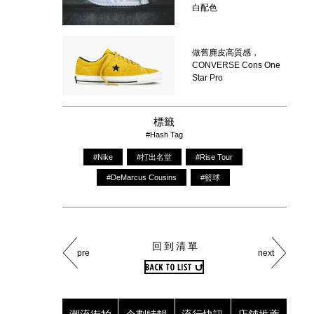
白配色
做舊麂皮高質感，
CONVERSE Cons One
Star Pro
標籤
#Hash Tag
#Nike
#打出名堂
#Rise Tour
#DeMarcus Cousins
#籃球
回到清單
pre
next