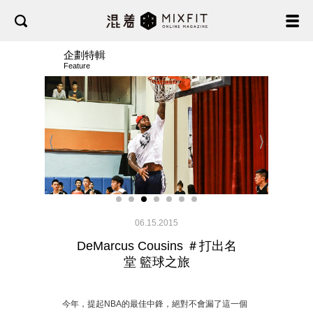
企劃特輯
Feature
⟨
⟩
06.15.2015
DeMarcus Cousins ＃打出名
堂 籃球之旅
今年，提起NBA的最佳中鋒，絕對不會漏了這一個