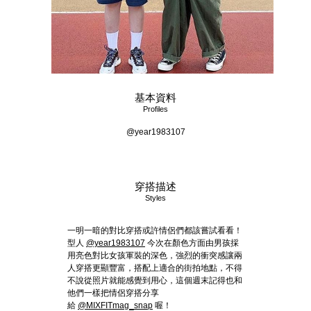
基本資料
Profiles
@year1983107
穿搭描述
Styles
一明一暗的對比穿搭或許情侶們都該嘗試看看！
型人
@year1983107
今次在顏色方面由男孩採
用亮色對比女孩軍裝的深色，強烈的衝突感讓兩
人穿搭更顯豐富，搭配上適合的街拍地點，不得
不說從照片就能感覺到用心，這個週末記得也和
他們一樣把情侶穿搭分享
給
@MIXFITmag_snap
喔！