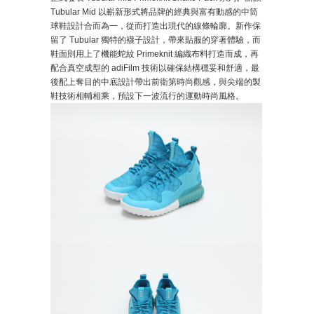
Tubular Mid 以嶄新形式將品牌的經典與富有動感的中筒
球鞋設計合而為一，從而打造出現代的線條輪廓。新作保
留了 Tubular 獨特的襪子設計，帶來貼服的穿著體驗，而
鞋面則用上了機能蛇紋 Primeknit 編織布料打造而成，再
配合真空成型的 adiFilm 技術以確保結構穩妥和舒適，最
後配上奪目的中底設計帶出前衛第時尚觀感，與尖端的製
鞋技術相輔相乘，預設下一波流行的運動時尚風格。