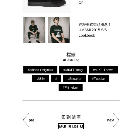
On
純粹美式街頭概念！
UMAMI 2015 S/S
Lookbook
標籤
#Hash Tag
#adidas Originals
#MIXFITmag
#MIXFITnews
#球鞋
#
#Sneaker
#Tubular
#Primeknit
回到清單
pre
next