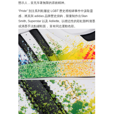
態示人，並充斥著無限的原創精神。
“Pride” 別注系列鞋履從 LGBT 歷史裡程碑事件中汲取靈
感，將其與 adidas 品牌歷史掛鉤，限量制作出Stan
Smith, Superstar 以及 Adilette, 以標志性的彩虹顏料潑墨
或滴墨手法點綴鞋面， 富有同志運動色彩。