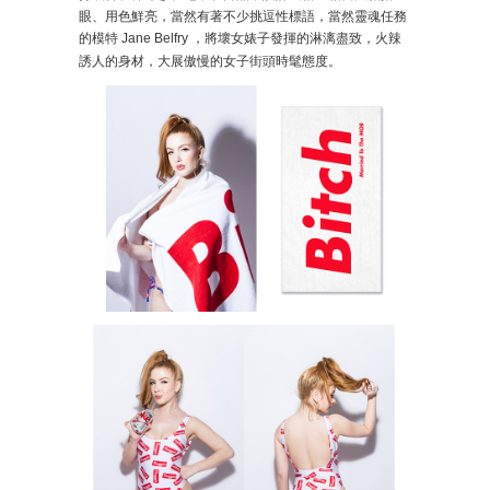
眼、用色鮮亮，當然有著不少挑逗性標語，當然靈魂任務
的模特
Jane Belfry
，將壞女婊子發揮的淋漓盡致，火辣
誘人的身材，大展傲慢的女子街頭時髦態度。