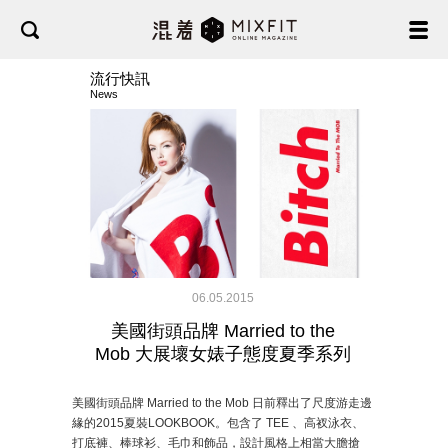
流行快訊
News
06.05.2015
美國街頭品牌 Married to the
Mob 大展壞女婊子態度夏季系列
美國街頭品牌
Married to the Mob
日前釋出了尺度游走邊
緣的
2015
夏裝
LOOKBOOK
。包含了
TEE
、高衩泳衣、
打底褲、棒球衫、毛巾和飾品，設計風格上相當大膽搶