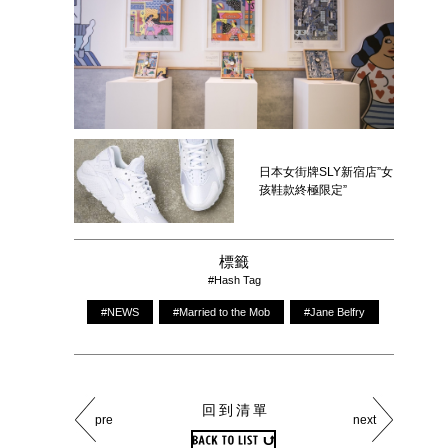
日本女街牌SLY新宿店”女
孩鞋款終極限定”
標籤
#Hash Tag
#NEWS
#Married to the Mob
#Jane Belfry
回到清單
pre
next