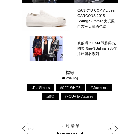
GANRYU COMME des
GARCONS 2015
Spring/Summer 大玩黑
白灰三大簡約色調
真的嗎？H&M 即將與 法
國知名品牌Balmain 合作
推出聯名系列
標籤
#Hash Tag
#Raf Simons
#OFF-WHITE
#Vetements
#高街
#FOUR by Azzurro
回到清單
pre
next