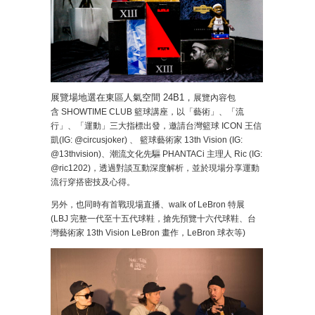
展覽場地選在東區人氣空間 24B1，
展覽內容包
含 SHOWTIME CLUB 籃球講座，以「藝術」、「流
行」、「運動」三大指標出發，邀請台灣籃球 ICON 王信
凱(IG: @circusjoker) 、 籃球藝術家 13th Vision (IG:
@13thvision)、潮流文化先驅 PHANTACi 主理人 Ric (IG:
@ric1202)，透過對談互動深度解析，並於現場分享運動
流行穿搭密技及心得。
另外，也同時有首戰現場直播、walk of LeBron 特展
(LBJ 完整一代至十五代球鞋，搶先預覽十六代球鞋、台
灣藝術家 13th Vision LeBron 畫作，LeBron 球衣等)