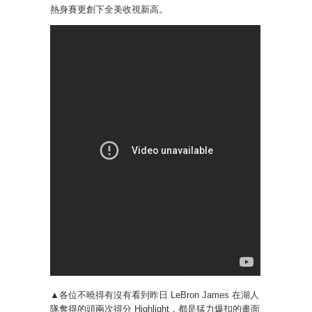
熱身賽更創下全美收視新高。
▲各位不曉得有沒有看到昨日 LeBron James 在湖人
隊奪得的頭兩次得分 Highlight，都是猛力爆扣的畫面