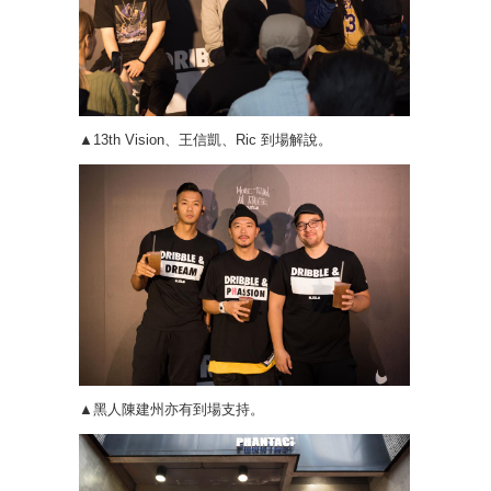
▲13th Vision、王信凱、Ric 到場解說。
▲黑人陳建州亦有到場支持。