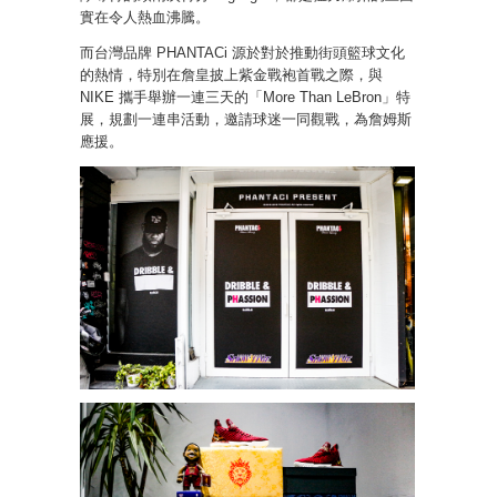
實在令人熱血沸騰。
而台灣品牌 PHANTACi 源於對於推動街頭籃球文化
的熱情，特別在詹皇披上紫金戰袍首戰之際，與
NIKE 攜手舉辦一連三天的「More Than LeBron」特
展，規劃一連串活動，邀請球迷一同觀戰，為詹姆斯
應援。