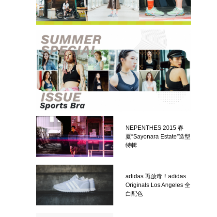
NEPENTHES 2015 春
夏“Sayonara Estate”造型
特輯
adidas 再放毒！adidas
Originals Los Angeles 全
白配色