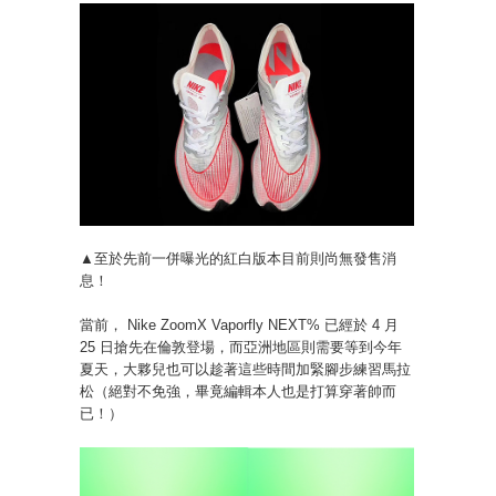
▲至於先前一併曝光的紅白版本目前則尚無發售消
息！
當前， Nike ZoomX Vaporfly NEXT% 已經於 4 月
25 日搶先在倫敦登場，而亞洲地區則需要等到今年
夏天，大夥兒也可以趁著這些時間加緊腳步練習馬拉
松（絕對不免強，畢竟編輯本人也是打算穿著帥而
已！）