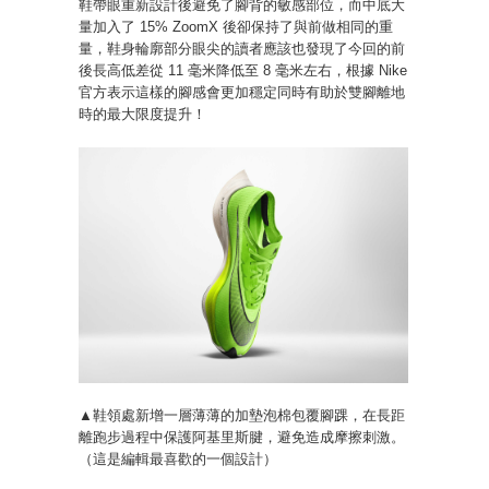
鞋帶眼重新設計後避免了腳背的敏感部位，而中底大
量加入了 15% ZoomX 後卻保持了與前做相同的重
量，鞋身輪廓部分眼尖的讀者應該也發現了今回的前
後長高低差從 11 毫米降低至 8 毫米左右，根據 Nike
官方表示這樣的腳感會更加穩定同時有助於雙腳離地
時的最大限度提升！
▲鞋領處新增一層薄薄的加墊泡棉包覆腳踝，在長距
離跑步過程中保護阿基里斯腱，避免造成摩擦刺激。
（這是編輯最喜歡的一個設計）