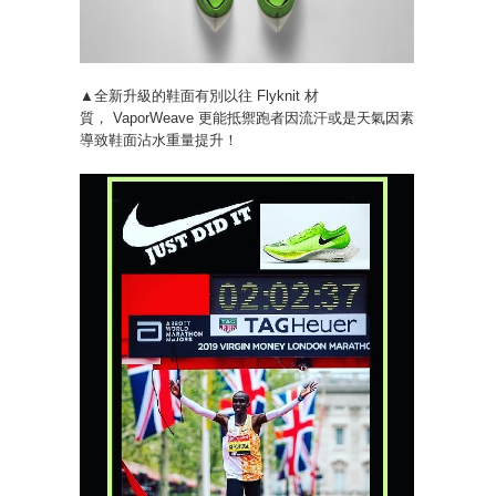
▲全新升級的鞋面有別以往 Flyknit 材
質， VaporWeave 更能抵禦跑者因流汗或是天氣因素
導致鞋面沾水重量提升！