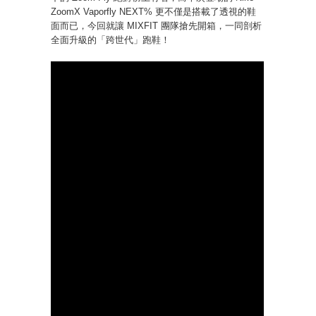
ZoomX Vaporfly NEXT% 更不僅是搭載了透視的鞋
面而已，今回就讓 MIXFIT 團隊搶先開箱，一同剖析
全面升級的「跨世代」跑鞋！