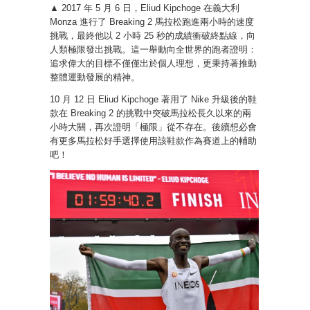
▲ 2017 年 5 月 6 日，Eliud Kipchoge 在義大利
Monza 進行了 Breaking 2 馬拉松跑進兩小時的速度
挑戰，最終他以 2 小時 25 秒的成績衝破終點線，向
人類極限發出挑戰。這一舉動向全世界的跑者證明：
追求偉大的目標不僅僅出於個人理想，更秉持著推動
整體運動發展的精神。
10 月 12 日 Eliud Kipchoge 著用了 Nike 升級後的鞋
款在 Breaking 2 的挑戰中突破馬拉松長久以來的兩
小時大關，再次證明「極限」從不存在。後續想必會
有更多馬拉松好手選擇使用該鞋款作為賽道上的輔助
吧！