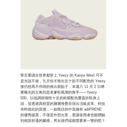
誓言要讓全世界都穿上 Yeezy 的 Kanye West 可不
是光說不做，九月份才推出近十款不同配色的 Yeezy
後仍然馬不停蹄的推出新點子，本週六 11 月 2 日將
要曝光的主角則是老爹鞋風潮的推手——Yeezy
500。以低調卻個性十足的粉紫配色覆蓋於鞋身上
頭，並透過異材質的層層堆疊呈現出頂級皮革、科技
布料彼此的質感，一如既往的中底擁有 adiPRENE
的優秀緩震，不僅是外型出眾，更讓使用者也能體驗
到相當舒適的腳感，男女孩們或都需要來一雙的吧？