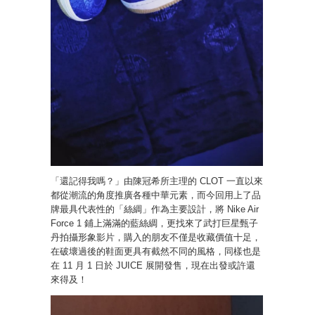
「還記得我嗎？」由陳冠希所主理的 CLOT 一直以來
都從潮流的角度推廣各種中華元素，而今回用上了品
牌最具代表性的「絲綢」作為主要設計，將 Nike Air
Force 1 鋪上滿滿的藍絲綢，更找來了武打巨星甄子
丹拍攝形象影片，購入的朋友不僅是收藏價值十足，
在破壞過後的鞋面更具有截然不同的風格，同樣也是
在 11 月 1 日於 JUICE 展開發售，現在出發或許還
來得及！