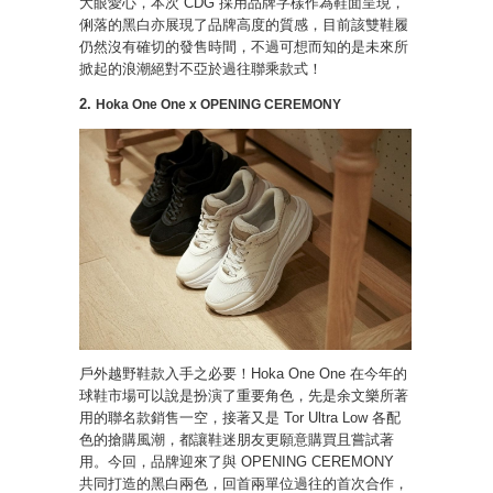
大眼愛心，本次 CDG 採用品牌字樣作為鞋面呈現，
俐落的黑白亦展現了品牌高度的質感，目前該雙鞋履
仍然沒有確切的發售時間，不過可想而知的是未來所
掀起的浪潮絕對不亞於過往聯乘款式！
2.
Hoka One One x OPENING CEREMONY
戶外越野鞋款入手之必要！Hoka One One 在今年的
球鞋市場可以說是扮演了重要角色，先是余文樂所著
用的聯名款銷售一空，接著又是 Tor Ultra Low 各配
色的搶購風潮，都讓鞋迷朋友更願意購買且嘗試著
用。今回，品牌迎來了與 OPENING CEREMONY
共同打造的黑白兩色，回首兩單位過往的首次合作，