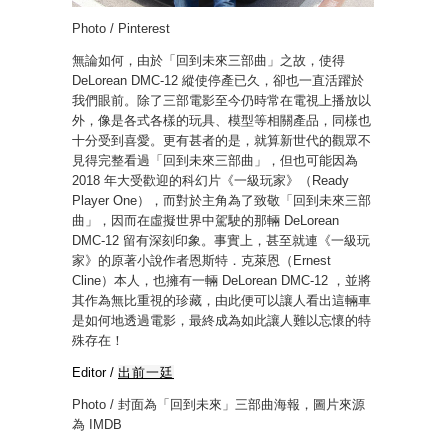
Photo / Pinterest
無論如何，由於「回到未來三部曲」之故，使得
DeLorean DMC-12 縱使停產已久，卻也一直活躍於
我們眼前。除了三部電影至今仍時常在電視上播放以
外，像是各式各樣的玩具、模型等相關產品，同樣也
十分受到喜愛。更有甚者的是，就算新世代的觀眾不
見得完整看過「回到未來三部曲」，但也可能因為
2018 年大受歡迎的科幻片《一級玩家》（Ready
Player One），而對於主角為了致敬「回到未來三部
曲」，因而在虛擬世界中駕駛的那輛 DeLorean
DMC-12 留有深刻印象。事實上，甚至就連《一級玩
家》的原著小說作者恩斯特．克萊恩（Ernest
Cline）本人，也擁有一輛 DeLorean DMC-12 ，並將
其作為無比重視的珍藏，由此便可以讓人看出這輛車
是如何地透過電影，最終成為如此讓人難以忘懷的特
殊存在！
Editor /
出前一廷
Photo / 封面為「回到未來」三部曲海報，圖片來源
為 IMDB