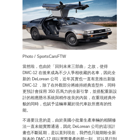
Photo / SportsCarsFTW
當然啦，也由於「回到未來三部曲」之故，使得
DMC-12 在後來成為不少人爭相收藏的名車，因此全
新的 DeLorean 公司，近年其實也一直有意推出新版
DMC-12 ，除了在外觀部分將維持經典造型外，同時
更預計會採用 350 匹馬力的全新引擎，並搭配重新設
計的相應懸吊系統與稍作改良的內裝，在重現經典外
貌的同時，也賦予這輛車屬於現代車款所應有的性
能。
不過要注意的是，由於美國小批量生產車輛的相關修
法一直未能實際通過，因此 DeLorean 公司的這項計
畫也不斷延期，是以直到現在，我們也只能期盼全新
版本的 DMC-12 得以實際量產的那一刻，可以早日到