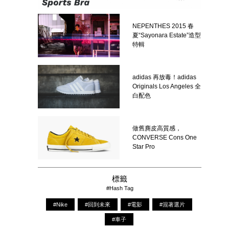
NEPENTHES 2015 春
夏“Sayonara Estate”造型
特輯
adidas 再放毒！adidas
Originals Los Angeles 全
白配色
做舊麂皮高質感，
CONVERSE Cons One
Star Pro
標籤
#Hash Tag
#Nike
#回到未來
#電影
#混著選片
#車子