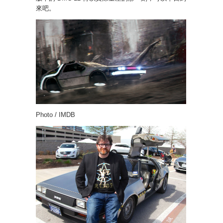
來吧。
Photo / IMDB