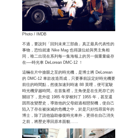
Photo / IMDB
不過，要說到「回到未來三部曲」真正最具代表性的
事物，恐怕就連 Nike Mag 也得讓位給與男主角相
同，唯二出現在系列每一集海報上的另一個重量級存
在──時光車 DeLorean DMC-12 ！
這輛在片中搶眼之至的時光機，是博士將 DeLorean
的 DMC-12 車款改造而成，只要事前設定好時光機要
前往的時間點，然後加速到時速 88 英哩，便可駕駛
時光機穿越時間。在首集裡，主角便是在生死存亡的
關頭下，意外從 1985 年穿梭到了 1955 年，甚至還
因而改變歷史，導致他的父母錯過相戀契機，使自己
陷入了存在被抹滅的危機之中，於是只好找尋當年的
博士，除了請他協助修復時光車外，更得在自己消失
之前，將歷史導回原本面貌……