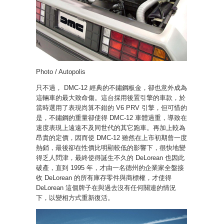
Photo / Autopolis
只不過， DMC-12 經典的不鏽鋼板金，卻也意外成為
這輛車的最大致命傷。這台採用後置引擎的車款，於
當時選用了表現尚算不錯的 V6 PRV 引擎，但可惜的
是，不鏽鋼的重量卻使得 DMC-12 車體過重，導致在
速度表現上遠遠不及同世代的其它跑車。再加上較為
昂貴的定價，因而使 DMC-12 雖然在上市初期曾一度
熱銷，最後卻在性價比明顯較低的影響下，很快地變
得乏人問津，最終使得誕生不久的 DeLorean 也因此
破產，直到 1995 年，才由一名德州的企業家全盤接
收 DeLorean 的所有庫存零件與商標權，才使得
DeLorean 這個牌子在與過去沒有任何關連的情況
下，以變相方式重新復活。