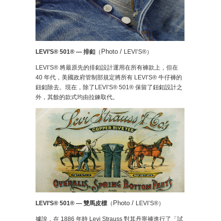
Photo /
LEVI’S® 501® — 排釦
（
LEVI’S®）
LEVI’S® 將最原先的排釦設計運用在所有褲款上，但在
40 年代，美國政府管制部規定將所有 LEVI’S® 牛仔褲的
鈕釦除去。現在，除了LEVI’S® 501® 保留了鈕釦設計之
外，其餘的款式均由拉鍊取代。
Photo /
LEVI’S® 501® — 雙馬皮標
（
LEVI’S®）
據說，在 1886 年時 Levi Strauss 對其丹寧褲進行了「試