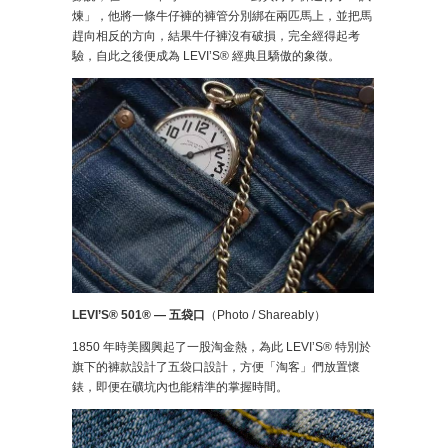
煉」，他將一條牛仔褲的褲管分別綁在兩匹馬上，並把馬
趕向相反的方向，結果牛仔褲沒有破損，完全經得起考
驗，自此之後便成為 LEVI’S® 經典且驕傲的象徵。
LEVI’S® 501® — 五袋口
（Photo / Shareably）
1850 年時美國興起了一股淘金熱，為此 LEVI’S® 特別於
旗下的褲款設計了五袋口設計，方便「淘客」們放置懷
錶，即便在礦坑內也能精準的掌握時間。