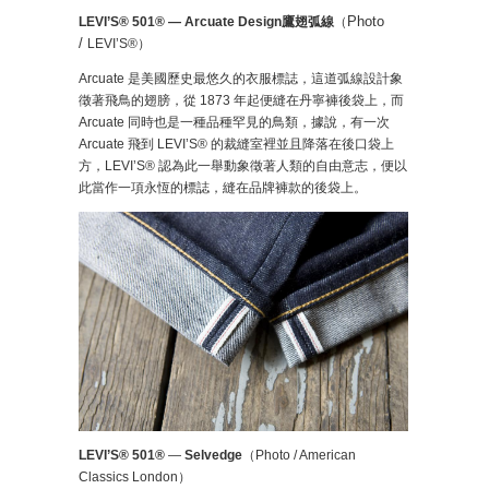
Photo
LEVI’S® 501® — Arcuate Design鷹翅弧線
（
/
LEVI’S®）
Arcuate 是美國歷史最悠久的衣服標誌，這道弧線設計象
徵著飛鳥的翅膀，從 1873 年起便縫在丹寧褲後袋上，而
Arcuate 同時也是一種品種罕見的鳥類，據說，有一次
Arcuate 飛到 LEVI’S® 的裁縫室裡並且降落在後口袋上
方，LEVI’S® 認為此一舉動象徵著人類的自由意志，便以
此當作一項永恆的標誌，縫在品牌褲款的後袋上。
LEVI’S® 501®
—
Selvedge
（Photo / American
Classics London）