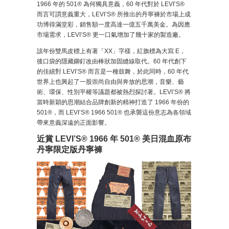
1966 年的 501® 為何獨具意義，60 年代對於 LEVI’S®
而言可謂意義重大，LEVI’S® 所推出的丹寧褲於市場上成
功博得滿堂彩，銷售額一度高達一億五千萬美金。為因應
市場需求，LEVI’S® 更一口氣增加了幾十家的製造廠。
該年份雙馬皮標上有著「XX」字樣，紅旗標為大寫 E，
後口袋的隱藏鉚釘改由棒狀加固縫線取代。60 年代創下
的佳績對 LEVI’S® 而言是一種鼓舞，於此同時，60 年代
世界上也興起了一股崇尚自由與奔放的思潮，音樂、藝
術、環保、性別平權等議題都被熱烈探討著。LEVI’S® 將
當時新穎的思潮結合品牌創新的精神打造了 1966 年份的
501®，而 LEVI’S® 1966 501® 也承襲這份意志為各領域
帶來意義深遠的正面影響。
近賞 LEVI’S® 1966 年 501® 美日混血原布
丹寧限定版丹寧褲