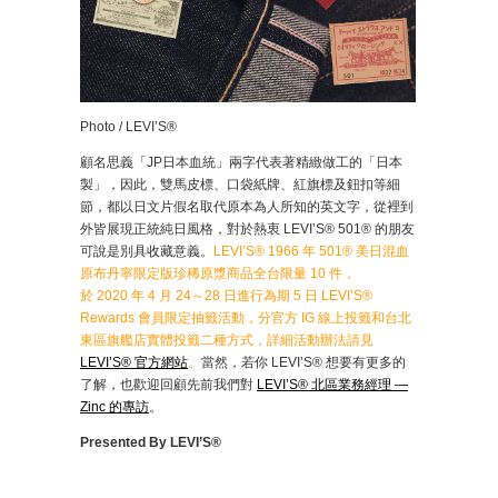
Photo / LEVI’S®
顧名思義「JP日本血統」兩字代表著精緻做工的「日本
製」，因此，雙馬皮標、口袋紙牌、紅旗標及鈕扣等細
節，都以日文片假名取代原本為人所知的英文字，從裡到
外皆展現正統純日風格，對於熱衷 LEVI’S® 501® 的朋友
可說是別具收藏意義。
LEVI’S® 1966 年 501® 美日混血
原布丹寧限定版珍稀原漿商品全台限量 10 件，
於 2020 年 4 月 24～28 日進行為期 5 日 LEVI’S®
Rewards 會員限定抽籤活動，分官方 IG 線上投籤和台北
東區旗艦店實體投籤二種方式，詳細活動辦法請見
LEVI’S® 官方網站
。
當然，若你 LEVI’S® 想要有更多的
了解，也歡迎回顧先前我們對
LEVI’S® 北區業務經理 —
Zinc 的專訪
。
Presented By LEVI’S®