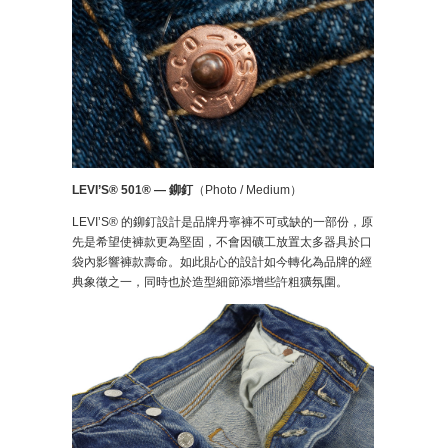
LEVI’S® 501® — 鉚釘
（Photo / Medium）
LEVI’S® 的鉚釘設計是品牌丹寧褲不可或缺的一部份，原
先是希望使褲款更為堅固，不會因礦工放置太多器具於口
袋內影響褲款壽命。如此貼心的設計如今轉化為品牌的經
典象徵之一，同時也於造型細節添增些許粗獷氛圍。