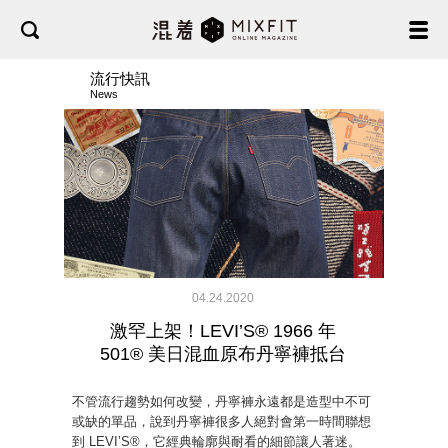
流行快訊
News
04.24.2020
激罕上架！LEVI’S® 1966 年
501® 美日混血原布丹寧褲抵台
不管流行趨勢如何改變，丹寧褲永遠都是造型中不可
或缺的單品，說到丹寧褲很多人絕對會第一時間聯想
到 LEVI’S®，它經典輪廓與耐看的細節讓人著迷。