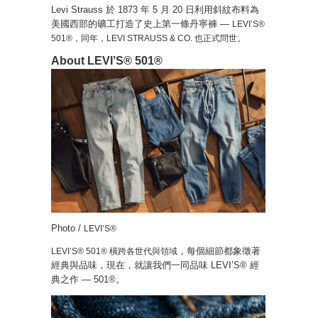
Levi Strauss 於 1873 年 5 月 20 日利用斜紋布料為
美國西部的礦工打造了史上第一條丹寧褲 —
LEVI’S®
501®，同年，LEVI STRAUSS & CO. 也正式問世。
About LEVI’S® 501®
Photo /
LEVI’S®
，每個細節都象徵著
LEVI’S® 501® 橫跨各世代與領域
經典與品味，現在，就讓我們一同品味 LEVI’S® 經
典之作 — 501®。