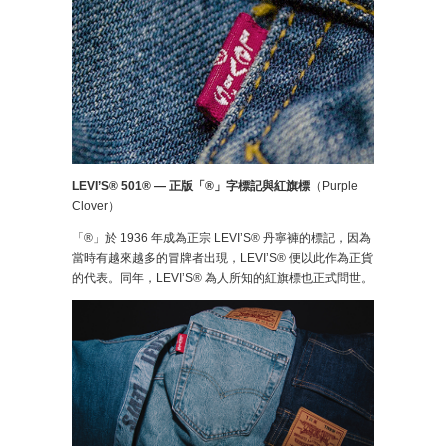
LEVI’S® 501® — 正版「®」字標記與紅旗標
（Purple
Clover）
「®」於 1936 年成為正宗 LEVI’S® 丹寧褲的標記，因為
當時有越來越多的冒牌者出現，LEVI’S® 便以此作為正貨
的代表。同年，LEVI’S® 為人所知的紅旗標也正式問世。