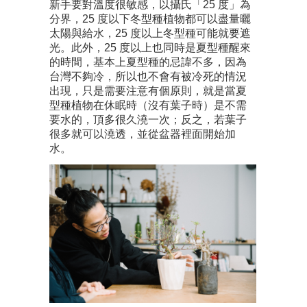
新手要對溫度很敏感，以攝氏「25 度」為
分界，25 度以下冬型種植物都可以盡量曬
太陽與給水，25 度以上冬型種可能就要遮
光。此外，25 度以上也同時是夏型種醒來
的時間，基本上夏型種的忌諱不多，因為
台灣不夠冷，所以也不會有被冷死的情況
出現，只是需要注意有個原則，就是當夏
型種植物在休眠時（沒有葉子時）是不需
要水的，頂多很久澆一次；反之，若葉子
很多就可以澆透，並從盆器裡面開始加
水。