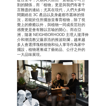
割的關係，而「植物」更是與我們有著千
言難盡的連結；尤其在現代，人們大多時
間圍繞在 3C 產品以及身處都市叢林的情
況，若能於住所擺放並養育植物，除了視
覺上的療癒以外，與植物一同成長茁壯的
感覺更是會有難以言喻的開心。而在亞
洲，隨著 NEIGHBORHOOD 主理人瀧澤伸
介和潮流教父藤原浩的推波助瀾，越來越
多人會選擇塊根植物和仙人掌等作為家中
擺設，植物逐漸成了藝術品、公仔之外的
一大品味展現。