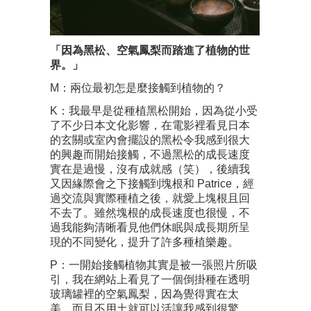
「因為黑松、空氣鳳梨而踏進了植物的世
界。」
M：兩位最初怎是麼接觸到植物的？
K：我最早是從種植黑松開始，因為從小受
了不少日本文化影響，在電影裡看見日本
的玄關或室內會擺設的黑松令我感到很大
的興趣而開始接觸，不過黑松的成長速度
實在是過慢，沒有成就感（笑），後續我
又因緣際會之下接觸到塊根和 Patrice，經
過交流與實際種植之後，就愛上塊根且回
不去了。雖然塊根的成長速度也很慢，不
過我能夠清晰看見他們休眠與成長期所呈
現的不同變化，提升了許多種植樂趣。
P：一開始接觸植物其實是被一張照片所吸
引，我在網站上看見了一個倒掛種在透明
玻璃罐裡的空氣鳳梨，因為覺得實在太
美，而且不用土就可以活讓我感到很驚