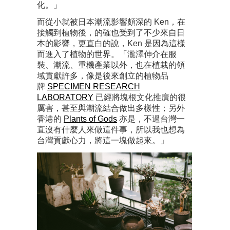
化。」
而從小就被日本潮流影響頗深的 Ken，在
接觸到植物後，的確也受到了不少來自日
本的影響，更直白的說，Ken 是因為這樣
而進入了植物的世界。「瀧澤伸介在服
裝、潮流、重機產業以外，也在植栽的領
域貢獻許多，像是後來創立的植物品
牌
SPECIMEN RESEARCH
LABORATORY
已經將塊根文化推廣的很
厲害，甚至與潮流結合做出多樣性；另外
香港的
Plants of Gods
亦是，不過台灣一
直沒有什麼人來做這件事，所以我也想為
台灣貢獻心力，將這一塊做起來。」