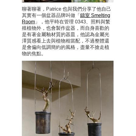
聊著聊著，Patrice 也與我們分享了他自己
其實有一個盆器品牌叫做「
鑄室 Smelting
Room
」，他平時在管理 0343、照料與繁
殖植物外，也會製作盆器，而自身喜歡的
是有著金屬釉材質的器皿，他認為金屬光
澤質感看上去與植物相當配，不過整體還
是會偏向低調簡約的風格，盡量不搶走植
物的焦點。