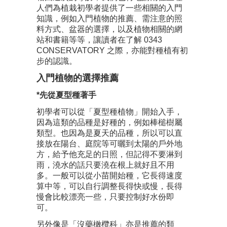
人們為植栽初學者提供了一些相關的入門
知識，例如入門植物的推薦、需注意的照
料方式、盆器的選擇，以及植物相關的網
站和書籍等等，讓讀者在了解 0343
CONSERVATORY 之際，亦能對種植有初
步的認識。
入門植物的選擇推薦
*先從夏型種著手
初學者可以從「夏型種植物」開始入手，
因為這類的品種是好種的，例如棒槌樹屬
類型。也因為是夏天的品種，所以可以直
接放在陽台、庭院等可曬到太陽的戶外地
方，給予他充足的日照，但記得不要淋到
雨，澆水的話只要澆在根上就好且不用
多。一般可以從小苗開始種，它長得速度
算中等，可以自行調整長得快或慢，長得
慢會比較漂亮一些，只要控制好水份即
可。
另外像是「沒藥橄欖科」亦是推薦的類