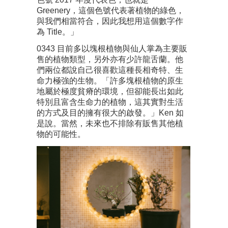
Greenery，這個色號代表著植物的綠色，
與我們相當符合，因此我想用這個數字作
為 Title。」
0343 目前多以塊根植物與仙人掌為主要販
售的植物類型，另外亦有少許龍舌蘭。他
們兩位都說自己很喜歡這種長相奇特、生
命力極強的生物。「許多塊根植物的原生
地屬於極度貧瘠的環境，但卻能長出如此
特別且富含生命力的植物，這其實對生活
的方式及目的擁有很大的啟發。」Ken 如
是說。當然，未來也不排除有販售其他植
物的可能性。