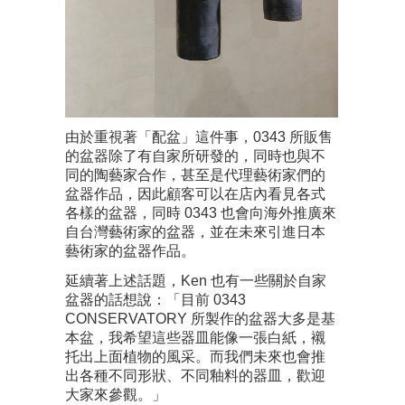
由於重視著「配盆」這件事，0343 所販售
的盆器除了有自家所研發的，同時也與不
同的陶藝家合作，甚至是代理藝術家們的
盆器作品，因此顧客可以在店內看見各式
各樣的盆器，同時 0343 也會向海外推廣來
自台灣藝術家的盆器，並在未來引進日本
藝術家的盆器作品。
延續著上述話題，Ken 也有一些關於自家
盆器的話想說：「目前 0343
CONSERVATORY 所製作的盆器大多是基
本盆，我希望這些器皿能像一張白紙，襯
托出上面植物的風采。而我們未來也會推
出各種不同形狀、不同釉料的器皿，歡迎
大家來參觀。」