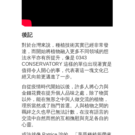
後記
對於台灣來說，種植技術其實已經非常發
達，而開始將植物融入更多不同領域的想
法水平亦有所提升，像是 0343
CONSERVATORY 這樣的單位出現著實是
值得令人開心的事，代表著這一塊文化已
經又向前更邁進了一步。
自從疫情時代開始以後，許多人將心力與
金錢花費在提升個人品味之處，除了物質
以外，能在無形之中與人做交流的植物，
理所當然成了熱門首選。人與植物之間的
羈絆之久也早已無法計數，在沒有語言的
交流中自然而然的互相撫慰與充足各自的
心靈。
或許就像 Patrice 說的，「享受種植所帶來