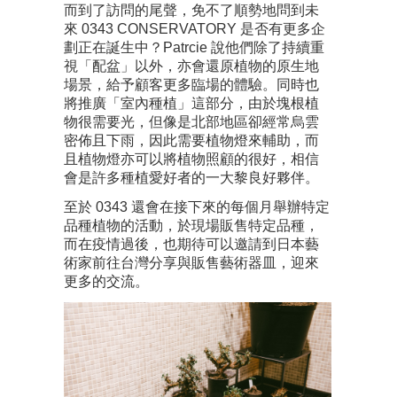
而到了訪問的尾聲，免不了順勢地問到未
來 0343 CONSERVATORY 是否有更多企
劃正在誕生中？Patrcie 說他們除了持續重
視「配盆」以外，亦會還原植物的原生地
場景，給予顧客更多臨場的體驗。同時也
將推廣「室內種植」這部分，由於塊根植
物很需要光，但像是北部地區卻經常烏雲
密佈且下雨，因此需要植物燈來輔助，而
且植物燈亦可以將植物照顧的很好，相信
會是許多種植愛好者的一大黎良好夥伴。
至於 0343 還會在接下來的每個月舉辦特定
品種植物的活動，於現場販售特定品種，
而在疫情過後，也期待可以邀請到日本藝
術家前往台灣分享與販售藝術器皿，迎來
更多的交流。