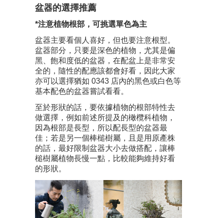
盆器的選擇推薦
*注意植物根部，可挑選單色為主
盆器主要看個人喜好，但也要注意根型。
盆器部分，只要是深色的植物，尤其是偏
黑、飽和度低的盆器，在配盆上是非常安
全的，隨性的配應該都會好看，因此大家
亦可以選擇猶如 0343 店內的黑色或白色等
基本配色的盆器嘗試看看。
至於形狀的話，要依據植物的根部特性去
做選擇，例如前述所提及的橄欖科植物，
因為根部是長型，所以配長型的盆器最
佳；若是另一個棒槌樹屬，且是用原產株
的話，最好限制盆器大小去做搭配，讓棒
槌樹屬植物長慢一點，比較能夠維持好看
的形狀。