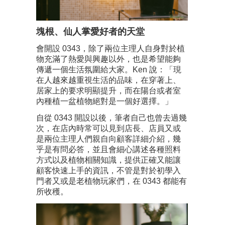
塊根、仙人掌愛好者的天堂
會開設 0343，除了兩位主理人自身對於植
物充滿了熱愛與興趣以外，也是希望能夠
傳遞一個生活氛圍給大家。Ken 說：「現
在人越來越重視生活的品味，在穿著上、
居家上的要求明顯提升，而在陽台或者室
內種植一盆植物絕對是一個好選擇。」
自從 0343 開設以後，筆者自己也曾去過幾
次，在店內時常可以見到店長、店員又或
是兩位主理人們親自向顧客詳細介紹，幾
乎是有問必答，並且會細心講述各種照料
方式以及植物相關知識，提供正確又能讓
顧客快速上手的資訊，不管是對於初學入
門者又或是老植物玩家們，在 0343 都能有
所收穫。