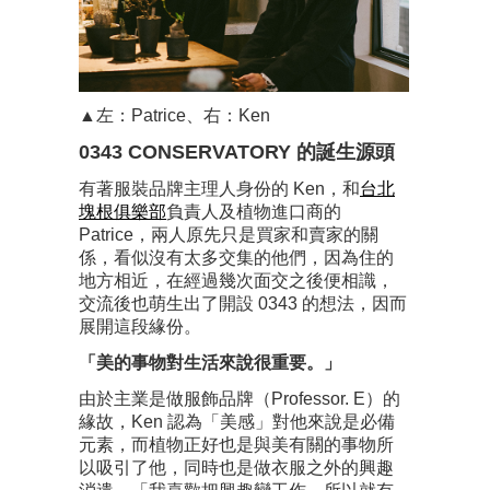
▲左：Patrice、右：Ken
0343 CONSERVATORY 的誕生源頭
有著服裝品牌主理人身份的 Ken，和
台北
塊根俱樂部
負責人及植物進口商的
Patrice，兩人原先只是買家和賣家的關
係，看似沒有太多交集的他們，因為住的
地方相近，在經過幾次面交之後便相識，
交流後也萌生出了開設 0343 的想法，因而
展開這段緣份。
「美的事物對生活來說很重要。」
由於主業是做服飾品牌（Professor. E）的
緣故，Ken 認為「美感」對他來說是必備
元素，而植物正好也是與美有關的事物所
以吸引了他，同時也是做衣服之外的興趣