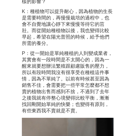
樣的影響？
K：種植物可以提升耐心，因為植物的生長
是需要時間的，再慢慢栽培的過程中，也
會不自覺地讓心靜下來慢慢等待它的茁
壯。而從開始種植物以後，我也變得比較
早起，希望在陽光普照的時候，給予他們
所需的養分。
P：從一開始是單純種植的人到變成業者，
其實會有一段時間是不太開心的，因為一
醒來就要想辦法繁殖跟顧慮販售的壓力，
所以有段時間我沒有很享受在種植這件事
情，因為不單純了。以前有時候甚至因為
銷售不佳，會需要把一些平常怎麼都不想
賣的植物出售而感到不捨，不過到了去年
之後我就有停整心境變得比較平衡，漸漸
找回剛開始單純的快樂；也變得有原則，
有些東西我不賣就是不賣。