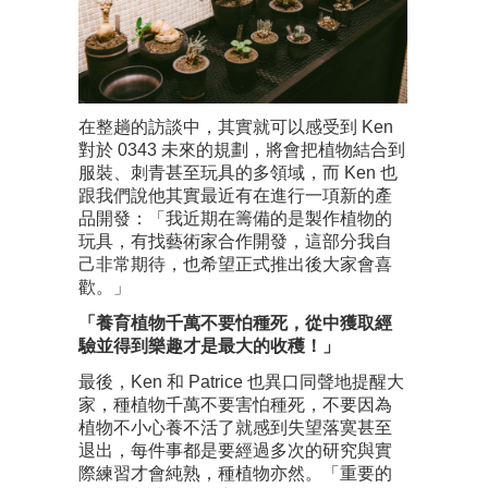
在整趟的訪談中，其實就可以感受到 Ken
對於 0343 未來的規劃，將會把植物結合到
服裝、刺青甚至玩具的多領域，而 Ken 也
跟我們說他其實最近有在進行一項新的產
品開發：「我近期在籌備的是製作植物的
玩具，有找藝術家合作開發，這部分我自
己非常期待，也希望正式推出後大家會喜
歡。」
「養育植物千萬不要怕種死，從中獲取經
驗並得到樂趣才是最大的收穫！」
最後，Ken 和 Patrice 也異口同聲地提醒大
家，種植物千萬不要害怕種死，不要因為
植物不小心養不活了就感到失望落寞甚至
退出，每件事都是要經過多次的研究與實
際練習才會純熟，種植物亦然。「重要的