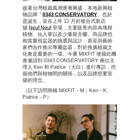
趁著台灣植栽風潮逐漸興盛，本地新興植
物品牌「
0343 CONSERVATORY
」也於
是誕生，並在上年 12 月於複合式新店
舖
Neuf Neuf
登場，主要販售內容為塊根
植物、仙人掌以及少量龍舌蘭。而品牌也
相當重視盆器的挑選與設計，甚至與藝術
家們合作推出專屬盆器，對於推廣植栽文
化會是重要的一環。今番 MIXFIT 便藉此機
會邀請到 0343 CONSERVATORY 兩位主
理人 Ken 和 Patrice（大白）進行專訪，挖
掘他們與植物間的關係，以及品牌想要宣
揚的理念。
（以下訪問簡稱 MIXFIT－M；Ken－K、
Patrice－P）