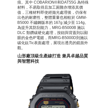
痕。其中 COBARION®和DAT55G 為特殊
材料，不易取得且加工困難亦增添其價
值，三種材料即使經拋光處理後，仍保有
出色的耐磨性，整體重量也相較於 GMW-
B5000 不鏽鋼版本的 167g 減少至 114g。
為提升其防刮能力，MRG-B5000B 施以
DLC 類鑽碳硬化處理，按鈕與背蓋則以顯
眼的金色IP電鍍，而MRG-B5000D則施以
碳化鈦Tic表面處理，展現出透亮的鏡面外
觀。
山形廠頂級生產線打造 兼具卓越品質
與智慧科技