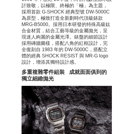
計致敬，以極限、終極的「極」為主題，
採用首款 G-SHOCK 經典型號 DW-5000C
為原型，極致打造全新劃時代頂級錶款
MRG-B5000。採用日本研發的特殊高級鈦
合金材質，結合工藝等級的金屬拋光，呈
現迷人絢麗的金屬光澤。錶盤的細節設計
採用磚牆圖樣，搭配八角的紅框設計，完
全復刻自 1983 年的 DW-5000C，搭配立
體的經典 SHOCK RESIST 與 MR-G logo
設計，增添其獨特設計感。
多重複雜零件組裝 成就面面俱到的
獨立細緻拋光