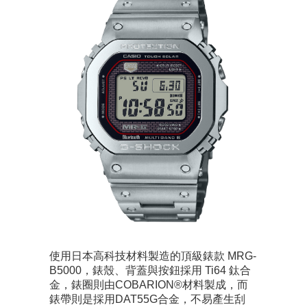
使用日本高科技材料製造的頂級錶款 MRG-
B5000，錶殼、背蓋與按鈕採用 Ti64 鈦合
金，錶圈則由COBARION®材料製成，而
錶帶則是採用DAT55G合金，不易產生刮