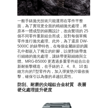
一般手錶拋光技術只能運用在零件平整
面，為了實現更全面的精細拋光處理，將
原本一體成型的錶圈設計，改由繁瑣的 25
個不同零件重新組合而成，並對每個單獨
零件進行拋光處理。此外，為了還原 DW-
5000C 的錶帶特色，在每個金屬錶節的圓
孔中都嵌入了獨立的針腳，以便對錶帶進
行細緻的拋光處理，讓錶帶更顯細緻與立
體。MRG-B5000 更透過多重零件組合出全
新耐衝擊構造，在手錶的 2、4、8、10 點
鐘方向的T型零件內，加入彈簧墊片吸收衝
擊，確保引以為傲的卓越抗震性。
防刮、耐磨的尖端鈦合金材質 表層
硬化處理提升硬度