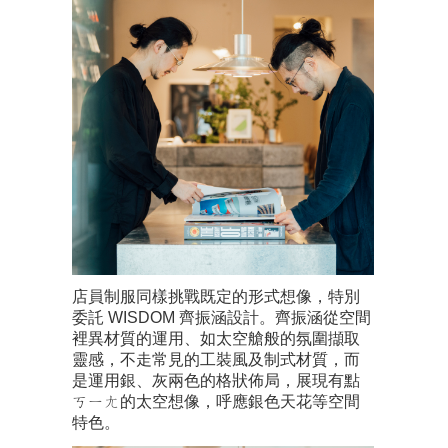
店員制服同樣挑戰既定的形式想像，特別
委託 WISDOM 齊振涵設計。齊振涵從空間
裡異材質的運用、如太空艙般的氛圍擷取
靈感，不走常見的工裝風及制式材質，而
是運用銀、灰兩色的格狀佈局，展現有點
ㄎㄧㄤ的太空想像，呼應銀色天花等空間
特色。