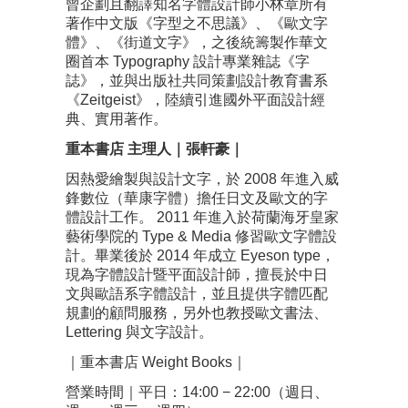
曾企劃且翻譯知名字體設計師小林章所有
著作中文版《字型之不思議》、《歐文字
體》、《街道文字》，之後統籌製作華文
圈首本 Typography 設計專業雜誌《字
誌》，並與出版社共同策劃設計教育書系
《Zeitgeist》，陸續引進國外平面設計經
典、實用著作。
重本書店 主理人｜張軒豪｜
因熱愛繪製與設計文字，於 2008 年進入威
鋒數位（華康字體）擔任⽇文及歐⽂的字
體設計工作。 2011 年進入於荷蘭海牙皇家
藝術學院的 Type & Media 修習歐⽂字體設
計。畢業後於 2014 年成立 Eyeson type，
現為字體設計暨平面設計師，擅長於中日
⽂與歐語系字體設計，並且提供字體匹配
規劃的顧問服務，另外也教授歐⽂書法、
Lettering 與文字設計。
｜重本書店 Weight Books｜
營業時間｜平日：14:00 − 22:00（週日、