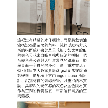
這裡沒有精緻的木作櫃體，而是將裁切油
漆標記都還留著的角料，純粹以結構方式
所線構而成的書架及天花板；如太空艙般
的銀色天花來自吸音棉與鋁箔的拼貼；吧
台轉角是公路與人行道常見的路緣石，順
著桌面一字排開的座位，是「重本書店」
特別請日本大阪家具廠商 graf 訂製的定番
款變奏，搭配著上方由 ingo maurer 所設
計、鋁箔材質的氣球燈管。以壓抑的木質
調、具層次的現代感的灰色及藍色調材質
作為空間的視覺基底，重新詮釋書店的空
間體感。