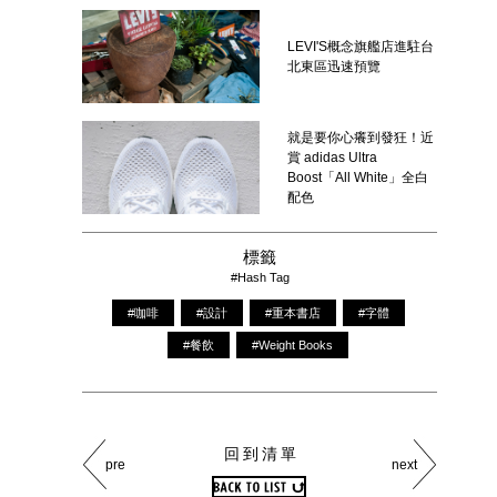
LEVI'S概念旗艦店進駐台
北東區迅速預覽
就是要你心癢到發狂！近
賞 adidas Ultra
Boost「All White」全白
配色
標籤
#Hash Tag
#咖啡
#設計
#重本書店
#字體
#餐飲
#Weight Books
回到清單
pre
next