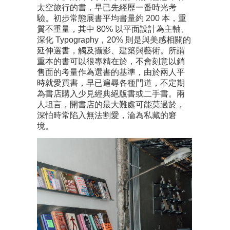
太空旅行的書，早已先經歷一番時光考
驗。初步常態展書平均書量約 200 本，重
質不重量，其中 80% 以平面設計為主軸、
深化 Typography，20% 則是與美感相關的
延伸選書，觸及攝影、建築與藝術。所謂
重本的書可以很專精在於，不會刻意以銷
售面的考量作為選書的基準，由於兩人平
時就愛買書，早已遍尋各種門道，不定期
為書店購入少見經典絕版書或二手書。兩
人坦言，開書店的最大難處可能莫過於，
深怕時常陷入無法割愛，淪為私藏的窘
境。