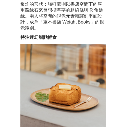
爆炸的形狀；張軒豪則以書店空間下的厚
重路緣石來發想標準字的粗線條與 R 角邊
緣。兩人將空間的視覺元素轉譯到平面設
計，成為「重本書店 Weight Books」的視
覺識別。
特注迷幻甜點輕食