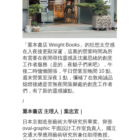
「重本書店 Weight Books」的狂想太空感
在入夜後更顯深邃，這裏的營業時間為所
有需要在夜間尋找靈感及沈澱思緒的創意
工作者服務（是的，夜貓子們來吧），午
後二時慵懶開張，平日營業至晚間 10 點、
週末營業至深夜 1 點，彌補了在敦南誠品
熄燈後總是苦無夜間落腳處的創意工作者
們，有了新的靈感據點。
/
重本書店 主理人｜葉忠宜｜
日本京都造形藝術大學研究所畢業。卵形
oval-graphic 平面設計工作室負責人。國立
交通大學應用藝術研究所兼任助理教授。