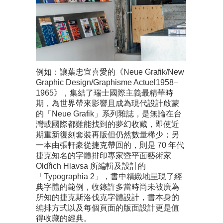
例如：讓葉忠宜喜愛的《Neue Grafik/New
Graphic Design/Graphisme Actuel1958–
1965》，集結了瑞士國際主義最精華時
期，為世界帶來影響且成為現代設計啟蒙
的「Neue Grafik」系列雜誌，是無論在台
灣或國際都難能找到的夢幻收藏，即使近
期重新復刻套裝再版但仍然數量稀少；另
一本由張軒豪從捷克帶回的，則是 70 年代
捷克知名的字體排印專家暨平面藝術家
Oldřich Hlavsa 所編輯及設計的
「Typographia 2」，書中精緻地呈現了經
典字體的範例，收錄許多當時尚未被廣為
所知的捷克斯洛伐克字體設計，書本身的
編排方式以及每個頁面的版面設計更是值
得收藏的經典。