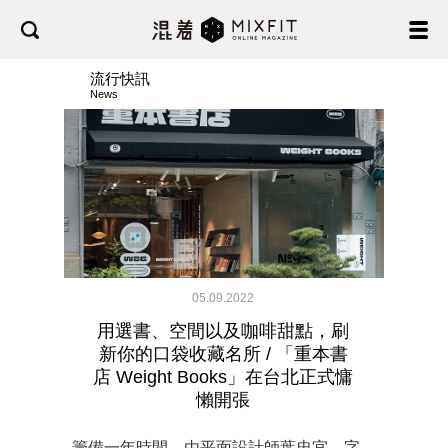
流行快訊
News
05.09.2022
用選書、空間以及咖啡甜點，刷
新你的口袋收藏名所 / 「重本書
店 Weight Books」在台北正式慵
懶開張
籌備一年時間，由平面設計師葉忠宜、字