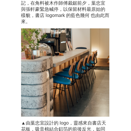
記，在角料被木作師傅裁鋸前夕，葉忠宜
與張軒豪緊急喊停，以保留材料最原始的
樣貌，書店 logomark 的藍色幾何 也由此而
來。
▲由葉忠宜設計的 logo，靈感來自書店天
花板，吸音棉結合鋁箔的前後反光，如同