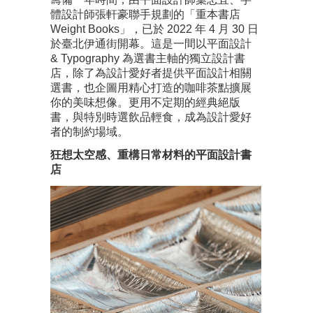
體設計師張軒豪聯手規劃的「重本書店
Weight Books」，已於 2022 年 4 月 30 日
於臺北伊通街開幕。這是一間以平面設計
& Typography 為選書主軸的獨立設計書
店，除了為設計愛好者提供平面設計相關
選書，也企圖用精心打造的咖啡茶點擴展
你的美味想像。更用不定期的經典絕版
書，與特別時選飲品輕食，成為設計愛好
者的制約場域。
狂想太空感、重構日常材料的平面設計書
店