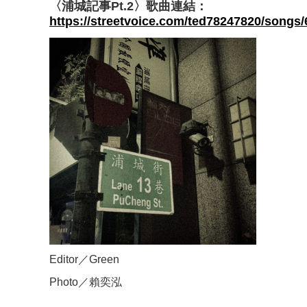
〈浦城記事Pt.2〉歌曲連結：
https://streetvoice.com/ted78247820/songs/
Editor／Green
Photo／賴奕泓