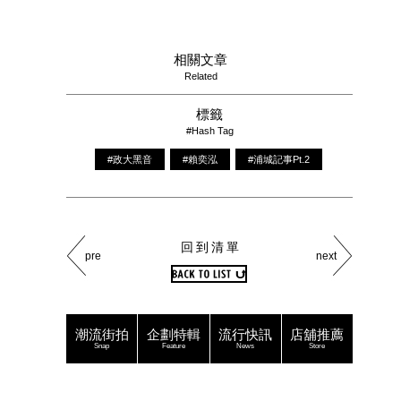
相關文章
Related
標籤
#Hash Tag
#政大黑音
#賴奕泓
#浦城記事Pt.2
回到清單
pre
next
潮流街拍
企劃特輯
流行快訊
店舖推薦
Snap
Feature
News
Store