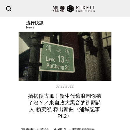
流行快訊
News
07.23.2022
搶搭復古風！新生代舊浪潮你聽
了沒？／來自政大黑音的街頭詩
人 賴奕泓 釋出新曲〈浦城記事
Pt.2〉
來自政大黑音，今年 2 月時曾現聲於