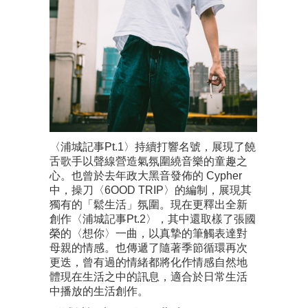
〈浦城記事Pt.1〉持續打響名號，展現了饒
舌歌手以聲線營造氣氛圍繞音樂的童趣之
心。也曾於去年政大黑音發佈的 Cypher
中，操刀〈6OOD TRIP〉的編制，展現其
獨有的「鬆生活」氛圍。現在更釋出全新
創作〈浦城記事Pt.2〉，其中還取樣了張國
榮的〈想你〉一曲，以真摯的筆觸表達對
母親的情感。也傳遞了隨著季節循環再次
更迭，曾有過的情緒都將化作情感自然地
體現在生活之中的訊息，適合於日常生活
中播放的生活創作。