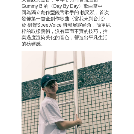
Gummy B 的〈Day By Day〉歌曲當中，
同為獨立創作型饒舌歌手的 賴奕泓，首次
發佈第一首全創作歌曲〈當我來到台北〉
於 街聲StreetVoice 時就展露頭角，簡單純
粹的取樣藝術，沒有華而不實的技巧，捨
棄過度渲染美化的音色，營造出平凡生活
的磅礡感。