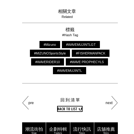
相關文章
Related
標籤
#Hash Tag
#Mizuno
#WAVEMUJINTLGT
#MIZUNOSportsStyle
#FISHERMANPACK
#WAVERIDER10
#WAVE PROPHECYLS
#WAVEMUJINTL
回到清單
pre
next
潮流街拍
企劃特輯
流行快訊
店舖推薦
Snap
Feature
News
Store