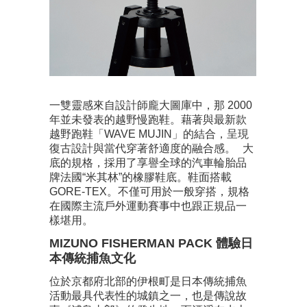
一雙靈感來自設計師龐大圖庫中，那 2000
年並未發表的越野慢跑鞋。藉著與最新款
越野跑鞋「WAVE MUJIN」的結合，呈現
復古設計與當代穿著舒適度的融合感。 大
底的規格，採用了享譽全球的汽車輪胎品
牌法國“米其林”的橡膠鞋底。鞋面搭載
GORE-TEX。不僅可用於一般穿搭，規格
在國際主流戶外運動賽事中也跟正規品一
樣堪用。
MIZUNO FISHERMAN PACK 體驗日
本傳統捕魚文化
位於京都府北部的伊根町是日本傳統捕魚
活動最具代表性的城鎮之一，也是傳說故