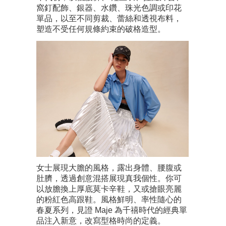
窩釘配飾、銀器、水鑽、珠光色調或印花
單品，以至不同剪裁、蕾絲和透視布料，
塑造不受任何規條約束的破格造型。
女士展現大膽的風格，露出身體、腰腹或
肚臍，透過創意混搭展現真我個性。你可
以放膽換上厚底莫卡辛鞋，又或搶眼亮麗
的粉紅色高跟鞋。風格鮮明、率性隨心的
春夏系列，見證 Maje 為千禧時代的經典單
品注入新意，改寫型格時尚的定義。