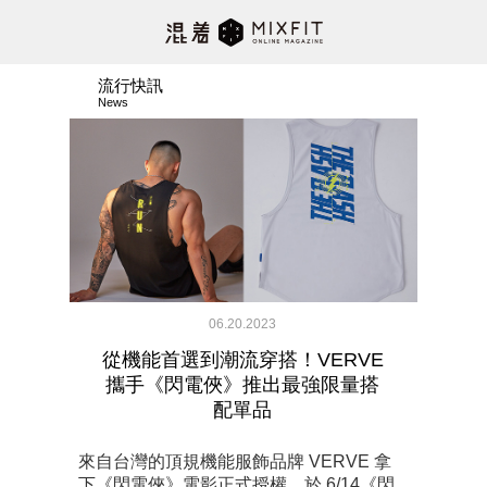
流行快訊
News
06.20.2023
從機能首選到潮流穿搭！VERVE
攜手《閃電俠》推出最強限量搭
配單品
來自台灣的頂規機能服飾品牌 VERVE 拿
下《閃電俠》電影正式授權，於 6/14《閃