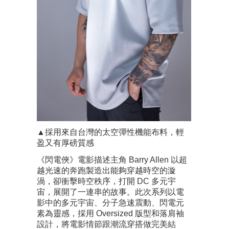
▲採用來自台灣的太空彈性機能布料，輕
盈又有厚磅質感
《閃電俠》電影描述主角 Barry Allen 以超
越光速的奔跑製造出能夠穿越時空的漩
渦，卻衝擊時空秩序，打開 DC 多元宇
宙，展開了一連串的故事。此次系列以電
影中的多元宇宙、分子急速震動、閃電元
素為靈感，採用 Oversized 版型和落肩袖
設計，將電影情節跟潮流穿搭做完美結