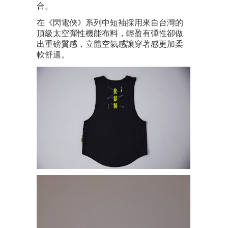
合。
在《閃電俠》系列中短袖採用來自台灣的
頂級太空彈性機能布料，輕盈有彈性卻做
出重磅質感，立體空氣感讓穿著感更加柔
軟舒適。