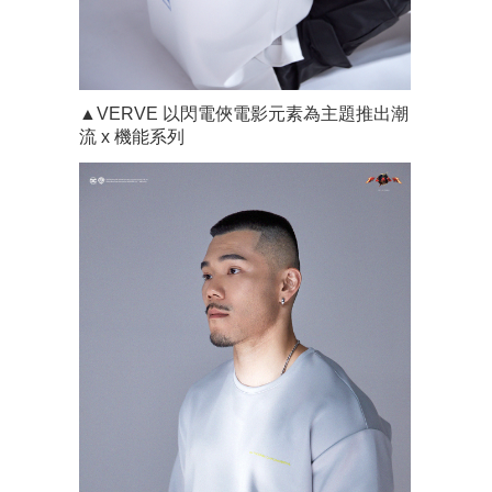
▲VERVE 以閃電俠電影元素為主題推出潮
流 x 機能系列