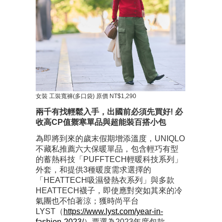
女裝 工裝寬褲(多口袋) 原價 NT$1,290
兩千有找輕鬆入手，出國前必須先買好! 必
收高CP值禦寒單品與超能裝百搭小包
為即將到來的歲末假期增添溫度，UNIQLO
不藏私推薦六大保暖單品，包含輕巧有型
的蓄熱科技「PUFFTECH輕暖科技系列」
外套，和提供3種暖度需求選擇的
「HEATTECH吸濕發熱衣系列」與多款
HEATTECH襪子，即使應對突如其來的冷
氣團也不怕著涼；獲時尚平台
LYST（
https://www.lyst.com/year-in-
fashion-2023/
）票選為2023年度包款