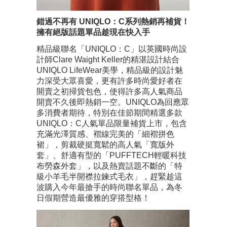
錯過不再有 UNIQLO：C系列熱銷再補貨！
擁有絕版話題單品趁現在快入手
精品級聯名「UNIQLO：C」以英國時尚設
計師Clare Waight Keller的精湛設計結合
UNIQLO LifeWear美學，精品級的設計魅
力深受大眾喜愛，更有許多時尚愛好者在
開賣之初掃貨包色，使得許多高人氣商品
開賣不久後即熱銷一空。UNIQLO為回應眾
多消費者期待，特別在佳節期間精選多款
UNIQLO：C人氣單品限量補貨上市，包含
充滿光澤質感、褶線完美的「細褶拼色
裙」，剪裁硬挺寬鬆的高人氣「寬版外
套」、舒適有型的「PUFFTECH輕暖科技
布勞森外套」，以及熱賣話題不斷的「特
級小羊毛半開襟拉鍊式毛衣」，趕緊趁這
波購入今年最搶手的時尚聯名單品，為冬
日假期營造最優雅的穿搭型格！