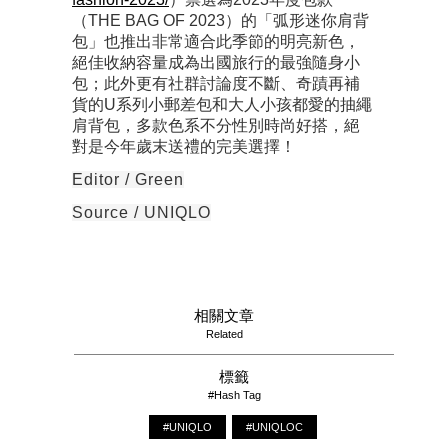
（THE BAG OF 2023）的「弧形迷你肩背
包」也推出非常適合此季節的明亮新色，
絕佳收納容量成為出國旅行的最強隨身小
包；此外更有社群討論度不斷、奇蹟再補
貨的U系列小郵差包和大人小孩都愛的抽繩
肩背包，多款色系不分性別時尚好搭，絕
對是今年歲末送禮的完美選擇！
Editor / Green
Source / UNIQLO
相關文章
Related
標籤
#Hash Tag
#UNIQLO
#UNIQLOC