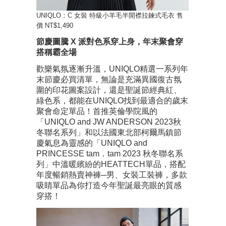
UNIQLO：C 女裝 特級小羊毛半開襟拉鍊式毛衣 售
價 NT$1,490
節慶圖騰 X 派對色系穿上身，年末聚會穿
搭稱霸全場
歡樂氣氛逐漸升溫，UNIQLO精選一系列年
末節慶必買清單，無論是充滿異國復古氛
圍的印花圖案設計，還是聖誕節經典紅、
綠色系，都能在UNIQLO找到最適合的歲末
聚會命定單品！首推英倫學院風的
「UNIQLO and JW ANDERSON 2023秋
冬聯名系列」和以法國東北部柯爾馬鎮節
慶氣息為靈感的「UNIQLO and
PRINCESSE tam．tam 2023 秋冬聯名系
列」中溫暖繽紛的HEATTECH單品，搭配
年度暢銷熱賣神褲─男、女裝工裝褲，多款
吸睛單品為你打造今年聖誕最亮眼的質感
穿搭！