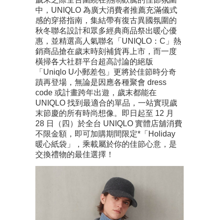
中，UNIQLO 為廣大消費者推薦充滿儀式
感的穿搭指南，集結帶有復古異國氛圍的
秋冬聯名設計和眾多經典商品祭出暖心優
惠，並精選高人氣聯名「UNIQLO：C」熱
銷商品搶在歲末時刻補貨再上市，而一度
橫掃各大社群平台超高討論的絕版
「Uniqlo U小郵差包」更將於佳節時分奇
蹟再登場，無論是因應各種聚會 dress
code 或計畫跨年出遊，歲末都能在
UNIQLO 找到最適合的單品，一站實現歲
末節慶的所有時尚想像。即日起至 12 月
28 日（四）於全台 UNIQLO 實體店舖消費
不限金額，即可加購期間限定*「Holiday
暖心紙袋」，乘載屬於你的佳節心意，是
交換禮物的最佳選擇！