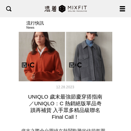
流行快訊
News
12.28.2023
UNIQLO 歲末最強節慶穿搭指南
／UNIQLO：C 熱銷絕版單品奇
蹟再補貨 入手眾多精品級聯名
Final Call！
歲末之際全台圍繞在熱鬧歡騰的佳節氛圍