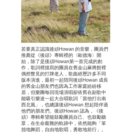
若要真正認識後頑Howan 的音樂，團員們
推薦從《後頑》專輯裡的〈歐德海〉開
始，除了是後頑Howan第一首完成的創
作，歌詞裡描寫的團員在舊金山麻將館裡
偶然瞥見的打牌老人，歌曲經歷許多不同
版本演進，最初一起陪同後頑Howan 成長
的舊金山朋友們也因為工作家庭紛紛移
居，但樂團每回現場演唱卻依舊在副歌中
能吸引樂迷一起大合唱歌詞「當他打出南
西北風」，也總讓後頑Howan 想起陪伴過
他們的朋友們。後頑Howan 認為，《後
頑》專輯希望能鼓勵團員自己、也鼓勵聽
眾，在生命龐雜的軌跡中，依然能夠「笨
拙地舞蹈，自由地歌唱，勇敢地前行」。