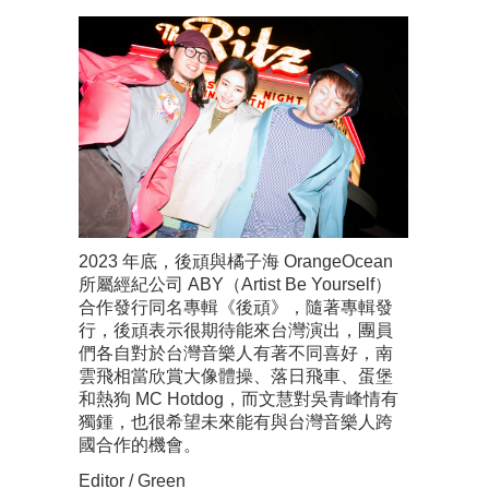
2023 年底，後頑與橘子海 OrangeOcean
所屬經紀公司 ABY（Artist Be Yourself）
合作發行同名專輯《後頑》，隨著專輯發
行，後頑表示很期待能來台灣演出，團員
們各自對於台灣音樂人有著不同喜好，南
雲飛相當欣賞大像體操、落日飛車、蛋堡
和熱狗 MC Hotdog，而文慧對吳青峰情有
獨鍾，也很希望未來能有與台灣音樂人跨
國合作的機會。
Editor / Green