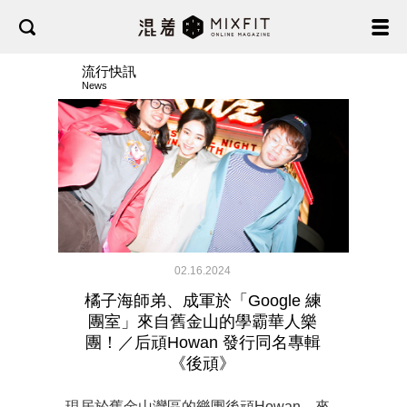
流行快訊
News
02.16.2024
橘子海師弟、成軍於「Google 練
團室」來自舊金山的學霸華人樂
團！／后頑Howan 發行同名專輯
《後頑》
現居於舊金山灣區的樂團後頑Howan，來