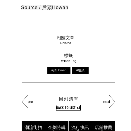
Source / 后頑Howan
相關文章
Related
標籤
#Hash Tag
#頑Howan
#後頑
回到清單
pre
next
潮流街拍
企劃特輯
流行快訊
店舖推薦