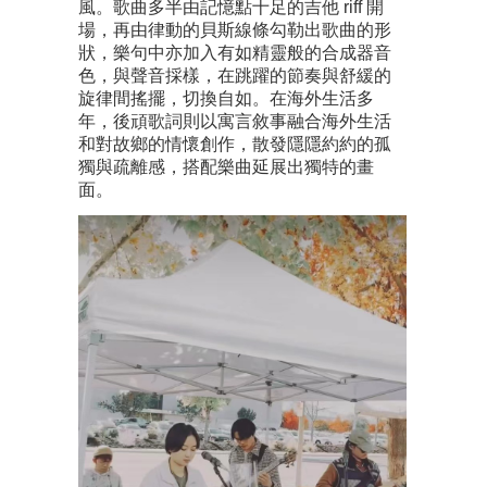
風。歌曲多半由記憶點十足的吉他 riff 開
場，再由律動的貝斯線條勾勒出歌曲的形
狀，樂句中亦加入有如精靈般的合成器音
色，與聲音採樣，在跳躍的節奏與舒緩的
旋律間搖擺，切換自如。在海外生活多
年，後頑歌詞則以寓言敘事融合海外生活
和對故鄉的情懷創作，散發隱隱約約的孤
獨與疏離感，搭配樂曲延展出獨特的畫
面。