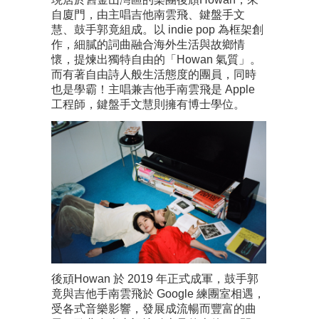
自廈門，由主唱吉他南雲飛、鍵盤手文
慧、鼓手郭竟組成。以 indie pop 為框架創
作，細膩的詞曲融合海外生活與故鄉情
懷，提煉出獨特自由的「Howan 氣質」。
而有著自由詩人般生活態度的團員，同時
也是學霸！主唱兼吉他手南雲飛是 Apple
工程師，鍵盤手文慧則擁有博士學位。
後頑Howan 於 2019 年正式成軍，鼓手郭
竟與吉他手南雲飛於 Google 練團室相遇，
受各式音樂影響，發展成流暢而豐富的曲