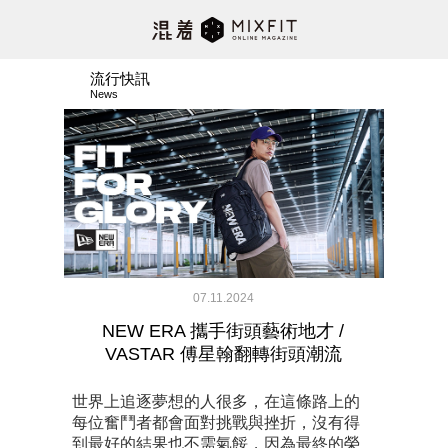
流行快訊
News
07.11.2024
NEW ERA 攜手街頭藝術地才 /
VASTAR 傅星翰翻轉街頭潮流
世界上追逐夢想的人很多，在這條路上的
每位奮鬥者都會面對挑戰與挫折，沒有得
到最好的結果也不需氣餒，因為最終的榮