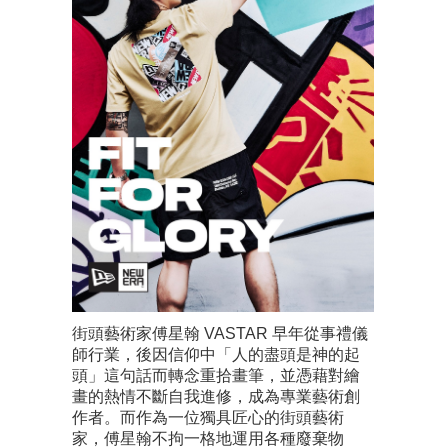
街頭藝術家傅星翰 VASTAR 早年從事禮儀
師行業，後因信仰中「人的盡頭是神的起
頭」這句話而轉念重拾畫筆，並憑藉對繪
畫的熱情不斷自我進修，成為專業藝術創
作者。而作為一位獨具匠心的街頭藝術
家，傅星翰不拘一格地運用各種廢棄物