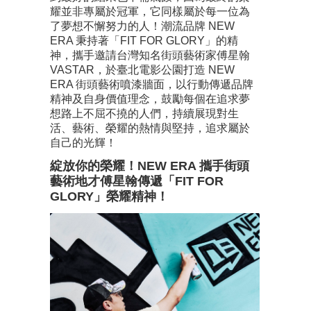
耀並非專屬於冠軍，它同樣屬於每一位為
了夢想不懈努力的人！潮流品牌 NEW
ERA 秉持著「FIT FOR GLORY」的精
神，攜手邀請台灣知名街頭藝術家傅星翰
VASTAR，於臺北電影公園打造 NEW
ERA 街頭藝術噴漆牆面，以行動傳遞品牌
精神及自身價值理念，鼓勵每個在追求夢
想路上不屈不撓的人們，持續展現對生
活、藝術、榮耀的熱情與堅持，追求屬於
自己的光輝！
綻放你的榮耀！NEW ERA 攜手街頭
藝術地才傅星翰傳遞「FIT FOR
GLORY」榮耀精神！