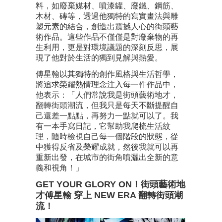
料，如廢棄媒材、噴漆罐、廢鐵、鋼筋、
木材、磚等，透過他獨特的寫實畫法與雕
塑元素的結合，創造出震撼人心的街頭藝
術作品。這些作品不僅僅是對廢棄物的再
生利用，更是對環境議題的深刻反思，展
現了他對於生活的獨到見解與熱愛。
傅星翰以其獨特的創作風格與生活哲學，
將追求榮耀熱情理念注入每一件作品中，
他表示：「人們常說我是街頭藝術地才，
翻轉街頭潮流，但我只是每天不斷提醒自
己還差一點點，再努力一點就可以了。我
有一本手寫日記，它幫助我爬梳生活紋
理，隨時檢視自己每一個階段的狀態，從
中獲得反省及榮耀成就，然後我就可以再
重新出發，在城市的街角噴灑出全新的意
義和視角！」
GET YOUR GLORY ON！街頭藝術地
才傅星翰 穿上 NEW ERA 翻轉街頭潮
流！