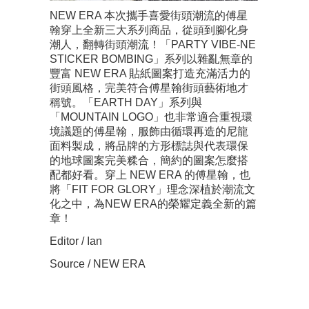
NEW ERA 本次攜手喜愛街頭潮流的傅星
翰穿上全新三大系列商品，從頭到腳化身
潮人，翻轉街頭潮流！「PARTY VIBE-NE
STICKER BOMBING」系列以雜亂無章的
豐富 NEW ERA 貼紙圖案打造充滿活力的
街頭風格，完美符合傅星翰街頭藝術地才
稱號。「EARTH DAY」系列與
「MOUNTAIN LOGO」也非常適合重視環
境議題的傅星翰，服飾由循環再造的尼龍
面料製成，將品牌的方形標誌與代表環保
的地球圖案完美糅合，簡約的圖案怎麼搭
配都好看。穿上 NEW ERA 的傅星翰，也
將「FIT FOR GLORY」理念深植於潮流文
化之中，為NEW ERA的榮耀定義全新的篇
章！
Editor / Ian
Source / NEW ERA