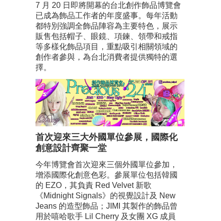
7 月 20 日即將開幕的台北創作飾品博覽會
已成為飾品工作者的年度盛事。每年活動
都特別強調全飾品陣容為主要特色，展示
販售包括帽子、眼鏡、項鍊、領帶和戒指
等多樣化飾品項目，重點吸引相關領域的
創作者參與，為台北消費者提供獨特的選
擇。
首次迎來三大外國單位參展，國際化
創意設計齊聚一堂
今年博覽會首次迎來三個外國單位參加，
增添國際化創意色彩。參展單位包括韓國
的 EZO，其負責 Red Velvet 新歌
《Midnight Signals》的視覺設計及 New
Jeans 的造型飾品；JIMI 其製作的飾品曾
用於嘻哈歌手 Lil Cherry 及女團 XG 成員