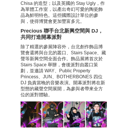
Chisa 的造型；以及英國的 Stay Ugly，作
為單體工作室，以產出奇幻可愛的陶瓷飾
品為鮮明特色。這些國際設計單位的參
與，使得博覽會更加豐富多元。
Precious 聯手台北新興空間與 DJ，
共同打造開幕派對
除了精選的參展陣容外，台北創作飾品博
覽會還將與台北的叢口、Stairs Space、藏
聲等新興空間全面合作。飾品展將首次於
Stairs Space 舉辦，會後派對由叢口策
劃，並邀請 WAY、Public Property
Princess、JUN、BOTHERBONES 四位
DJ 負責當晚的音樂表演。開幕派對將在新
型態的藏聲空間展開，為參與者帶來全方
位的派對體驗。