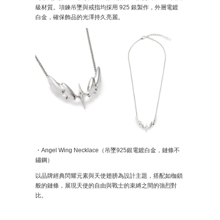
級材質。項鍊吊墜與戒指均採用 925 銀製作，外層電鍍
白金，確保飾品的光澤持久亮麗。
・Angel Wing Necklace（吊墜925銀電鍍白金，鏈條不
鏽鋼）
以品牌經典閃耀元素與天使翅膀為設計主題，搭配如枷鎖
般的鏈條，展現天使的自由與戰士的束縛之間的強烈對
比。