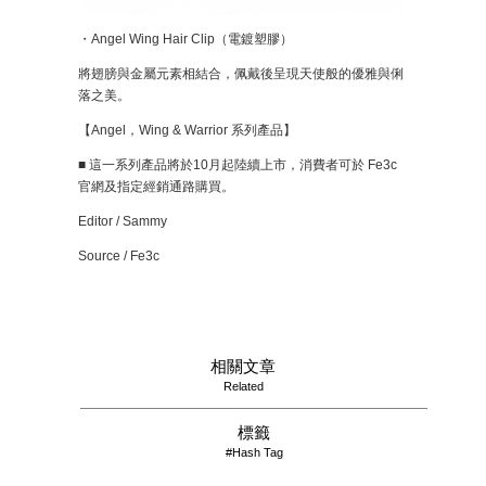
・Angel Wing Hair Clip（電鍍塑膠）
將翅膀與金屬元素相結合，佩戴後呈現天使般的優雅與俐
落之美。
【Angel，Wing & Warrior 系列產品】
■ 這一系列產品將於10月起陸續上市，消費者可於 Fe3c
官網及指定經銷通路購買。
Editor / Sammy
Source / Fe3c
相關文章
Related
標籤
#Hash Tag