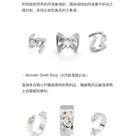
利用細長閃亮的符號象徵劍，環繞戒指如同漫畫中的光之
護封劍，表現出攻防兼具的力量感。
・Monster Teeth Ring（925銀電鍍白金）
靈感來自戰士狩獵後獲得的戰利品，佩戴戰利品象徵著戰
士的榮耀與勝利。