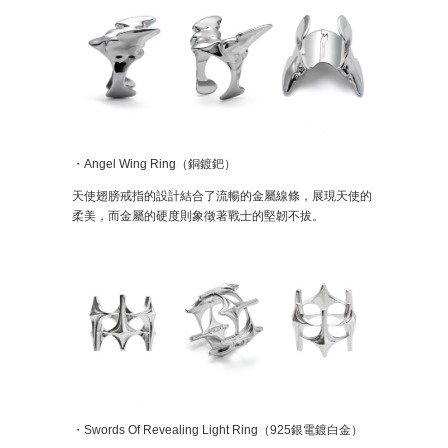
・Angel Wing Ring（銅鍍鈀）
天使翅膀戒指的設計結合了流暢的金屬線條，展現天使的
柔美，而金屬的硬度則象徵著戰士的堅韌不拔。
・Swords Of Revealing Light Ring（925銀電鍍白金）