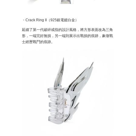
・Crack Ring II（925銀電鍍白金）
延續了第一代破碎戒指的設計風格，將方形表面改為三角
形，一端完好無損，另一端則展示出戰損的痕跡，象徵戰
士經歷戰鬥的痕跡。