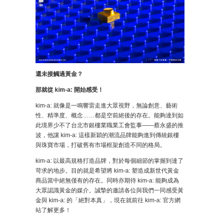
還未接觸過黃金？
那就從 kim-a: 開始感受！
kim-a: 就像是一鳴響雷走進大眾視野，無論創意、藝術
性、精準度、概念……都是空前絕後的存在。能夠達到如
此境界少不了台北市銀樓業職業工會監事——蔡永盛的推
波，他讓 kim-a: 這樣新穎的潮流品牌能夠進到傳統銀樓
與珠寶市場，打破舊有市場框架創造不同的格局。
kim-a: 以最高規格打造品牌，對於每個細節的掌握到達了
苛求的地步。目的就是希望將 kim-a: 塑造成新世代黃金
商品當中絕無僅有的存在。同時亦期待 kim-a: 能夠成為
大眾認識黃金的媒介。誠摯的邀請各位與我們一同感受黃
金與 kim-a: 的「絕對本真」，現在就前往 kim-a: 官方網
站了解更多！