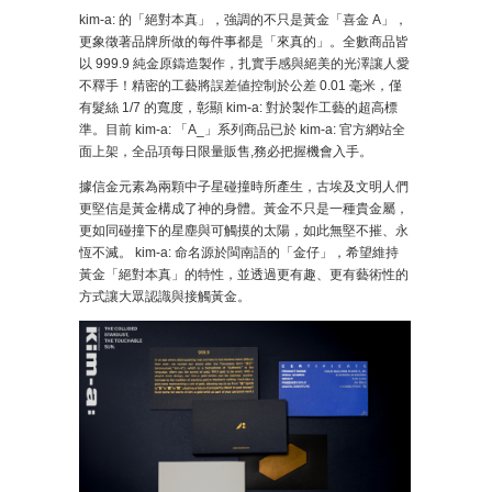
kim-a: 的「絕對本真」，強調的不只是黃金「喜金 A」，
更象徵著品牌所做的每件事都是「來真的」。全數商品皆
以 999.9 純金原鑄造製作，扎實手感與絕美的光澤讓人愛
不釋手！精密的工藝將誤差値控制於公差 0.01 毫米，僅
有髮絲 1/7 的寬度，彰顯 kim-a: 對於製作工藝的超高標
準。目前 kim-a: 「A_」系列商品已於 kim-a: 官方網站全
面上架，全品項每日限量販售,務必把握機會入手。
據信金元素為兩顆中子星碰撞時所產生，古埃及文明人們
更堅信是黃金構成了神的身體。黃金不只是一種貴金屬，
更如同碰撞下的星塵與可觸摸的太陽，如此無堅不摧、永
恆不滅。 kim-a: 命名源於閩南語的「金仔」，希望維持
黃金「絕對本真」的特性，並透過更有趣、更有藝術性的
方式讓大眾認識與接觸黃金。