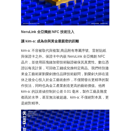
NeruLink 全亞獨創 NFC 技術注入
讓 kim-a: 成為你與黃金最親密的距離
kim-a: 不容被取代與複製,商品附有專屬序號、雷射貼紙
與保證卡之外。保證卡中內嵌 NeruLink 全亞獨創 NFC
晶片，並使用區塊鏈加密技術驗證確保其真實性。數位憑
證以每克計算，可回收工錢或兌換特定商品。我們特別邀
來金工藝術家劉榮釗擔任品牌技術顧問，劉榮釗大師在退
休之後全心投入於金工藝術創作，不僅開發出更精準的製
作技法，同時也為金工產業創造更高的藝術價值。他將
kim-a: 的誤差値控制於公差 0.01 毫米，製作工藝及難度
都高於水準，甚至無法被超越。kim-a: 不僅絕對本真，更
是絕對精準。