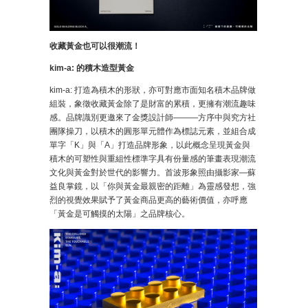
收藏黃金也可以很潮流！
kim-a: 的積木造型黃金
kim-a: 打造為積木的形狀，亦可對應市面知名積木品牌做
組裝，象徵收藏黃金除了是財富的累積，更擁有潮流趣味
感。品牌識別更邀來了金獎設計師———方序中與究方社
團隊操刀，以積木的圓形單元體作為標誌元素，並組合成
單字「K」與「A」打造品牌形象，以此概念呈現黃金與
積木的可塑性與重組性標準字具有份量感的筆畫表現潮流
文化與黃金對於世代的影響力。首波形象照由攝影家—蘇
益良掌鏡，以「你與黃金最親密的距離」為靈感發想，強
烈的視覺效果賦予了黃金商品更高的藝術價值，亦呼應
「黃金是可觸摸的太陽」之品牌核心。